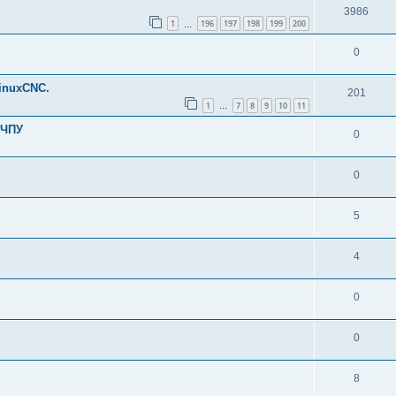
3986
1
196
197
198
199
200
…
0
inuxCNC.
201
1
7
8
9
10
11
…
 ЧПУ
0
0
5
4
0
0
8