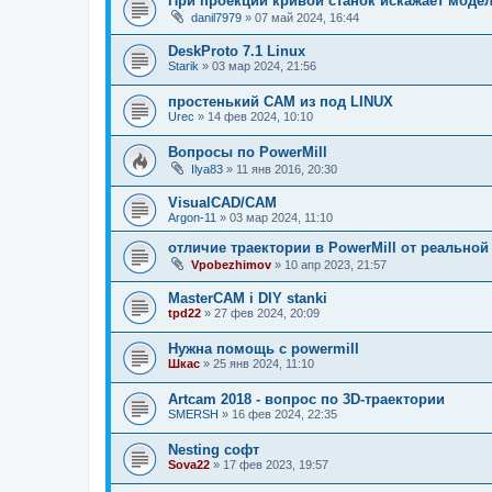
При проекции кривой станок искажает модел
danil7979
»
07 май 2024, 16:44
DeskProto 7.1 Linux
Starik
»
03 мар 2024, 21:56
простенький CAM из под LINUX
Urec
»
14 фев 2024, 10:10
Вопросы по PowerMill
Ilya83
»
11 янв 2016, 20:30
VisualCAD/CAM
Argon-11
»
03 мар 2024, 11:10
отличие траектории в PowerMill от реальной
Vpobezhimov
»
10 апр 2023, 21:57
MasterCAM i DIY stanki
tpd22
»
27 фев 2024, 20:09
Нужна помощь с powermill
Шкас
»
25 янв 2024, 11:10
Artcam 2018 - вопрос по 3D-траектории
SMERSH
»
16 фев 2024, 22:35
Nesting софт
Sova22
»
17 фев 2023, 19:57