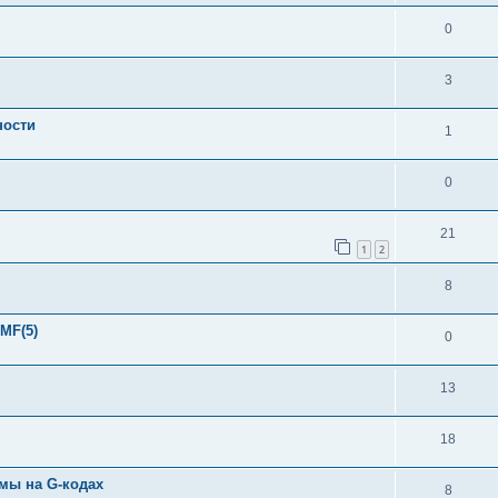
0
3
ности
1
0
21
1
2
8
MF(5)
0
13
18
мы на G-кодах
8