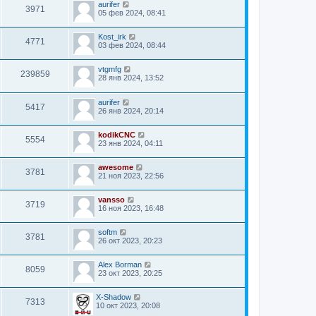
aurifer
3971
05 фев 2024, 08:41
Kost_irk
4771
03 фев 2024, 08:44
vtgmfg
239859
28 янв 2024, 13:52
aurifer
5417
26 янв 2024, 20:14
kodikCNC
5554
23 янв 2024, 04:11
awesome
3781
21 ноя 2023, 22:56
vansso
3719
16 ноя 2023, 16:48
softm
3781
26 окт 2023, 20:23
Alex Borman
8059
23 окт 2023, 20:25
X-Shadow
7313
10 окт 2023, 20:08