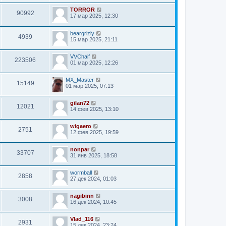
TORROR
90992
17 мар 2025, 12:30
beargrizly
4939
15 мар 2025, 21:11
VVChaif
223506
01 мар 2025, 12:26
MX_Master
15149
01 мар 2025, 07:13
gilan72
12021
14 фев 2025, 13:10
wigaero
2751
12 фев 2025, 19:59
nonpar
33707
31 янв 2025, 18:58
wormball
2858
27 дек 2024, 01:03
nagibinn
3008
16 дек 2024, 10:45
Vlad_116
2931
15 дек 2024, 23:24