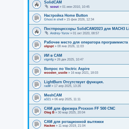
SolidCAM
scout
»
01 июн 2010, 10:45
Настройка Home Button
Ghost in shell
»
15 фев 2026, 12:34
Постпроцессоры SolidCAM2023 для MACH3 L
Andrey-Yurov
»
01 окт 2020, 08:57
Рабочее место для оператора программиста
olgspt
»
08 янв 2026, 11:03
ИИ в САМ
vtgmfg
»
26 дек 2025, 10:47
Вопрос по Vectric Aspire
wooden_usolie
»
16 мар 2021, 18:03
LightBurn Отсутствует функция.
radlif
»
17 апр 2025, 13:26
MeshCAM
a321
»
06 апр 2025, 11:11
CAM для фрезера Proxxon FF 500 CNC
Oleg B
»
30 мар 2025, 20:04
CAM для ротационной вытяжки
Hackee
»
11 мар 2019, 21:04