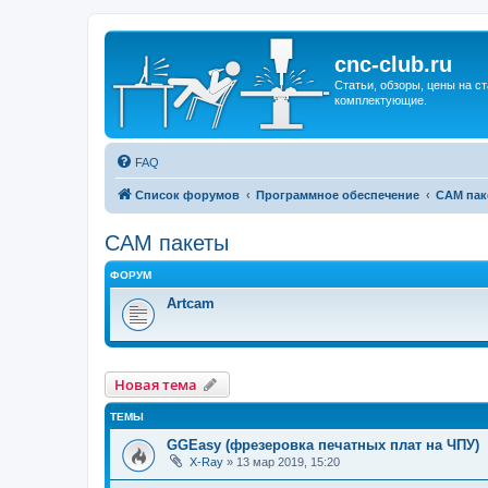
cnc-club.ru
Статьи, обзоры, цены на ст
комплектующие.
FAQ
Список форумов
Программное обеспечение
CAM пак
CAM пакеты
ФОРУМ
Artcam
Новая тема
ТЕМЫ
GGEasy (фрезеровка печатных плат на ЧПУ)
X-Ray
»
13 мар 2019, 15:20