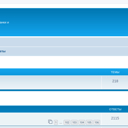
анки и
еты
ТЕМЫ
218
ОТВЕТЫ
2115
1
102
103
104
105
106
…