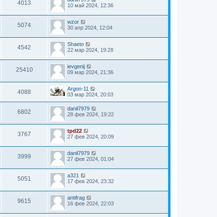
4013
10 май 2024, 12:36
wzor
5074
30 апр 2024, 12:04
Shaeto
4542
22 мар 2024, 19:28
ievgenij
25410
09 мар 2024, 21:36
Argon-11
4088
03 мар 2024, 20:03
danil7979
6802
28 фев 2024, 19:22
tpd22
3767
27 фев 2024, 20:09
danil7979
3999
27 фев 2024, 01:04
a321
5051
17 фев 2024, 23:32
antifrag
9615
16 фев 2024, 22:03