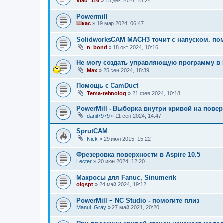
Vlad_116
»
15 дек 2024, 23:24
Powermill
Шкас
»
19 мар 2024, 06:47
SolidworksCAM MACH3 точит с напуском. пом
n_bond
»
18 окт 2024, 10:16
Не могу создать управляющую программу в P
Мах
»
25 сен 2024, 18:39
Помощь с CamDuct
Tema-tehnolog
»
21 фев 2024, 10:18
PowerMill - Выборка внутри кривой на пове
danil7979
»
11 сен 2024, 14:47
SprutCAM
Nick
»
29 июл 2015, 15:22
Фрезеровка поверхности в Aspire 10.5
Lecter
»
20 июн 2024, 12:20
Макросы для Fanuc, Sinumerik
olgspt
»
24 май 2024, 19:12
PowerMill + NC Studio - помогите плиз
Manul_Gray
»
27 май 2021, 20:20