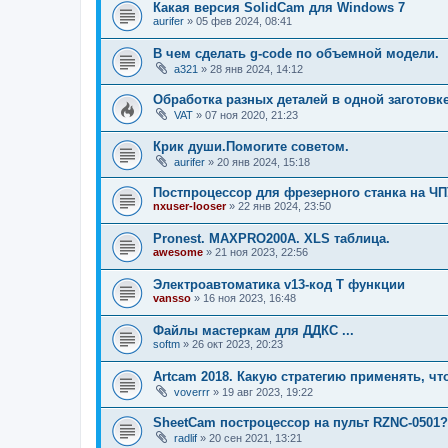
Какая версия SolidCam для Windows 7
aurifer
»
05 фев 2024, 08:41
В чем сделать g-code по объемной модели.
a321
»
28 янв 2024, 14:12
Обработка разных деталей в одной заготовк
VAT
»
07 ноя 2020, 21:23
Крик души.Помогите советом.
aurifer
»
20 янв 2024, 15:18
Постпроцессор для фрезерного станка на ЧПУ
nxuser-looser
»
22 янв 2024, 23:50
Pronest. MAXPRO200A. XLS таблица.
awesome
»
21 ноя 2023, 22:56
Электроавтоматика v13-код Т функции
vansso
»
16 ноя 2023, 16:48
Файлы мастеркам для ДДКС ...
softm
»
26 окт 2023, 20:23
Artcam 2018. Какую стратегию применять, ч
voverrr
»
19 авг 2023, 19:22
SheetCam построцессор на пульт RZNC-0501?
radlif
»
20 сен 2021, 13:21