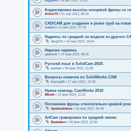
Андрейй
»
29 авг 2022, 13:33
Корретировка высоты концевой фрезы со ск
Anton73
»
01 апр 2023, 08:19
САD/САМ для создания и резки труб на плаз
realasd
»
11 июл 2021, 07:42
Надпись по средней на модели из другого C
SergTch
»
15 мар 2023, 18:54
Нарезка червяка.
apanovic
»
15 мар 2023, 08:36
Русский язык в SolidCam-2020.
putman
»
06 фев 2022, 21:08
Вопросы новичка по SolidWorks CAM
Kuzma30
»
17 июл 2021, 10:35
Нужна помощь CamWorks 2018
Minok
»
15 фев 2023, 11:22
Положение фрезы относительно кривой powe
Vpobezhimov
»
10 фев 2023, 06:49
ArtCam гравировка по средней линии
Baskakov
»
08 фев 2023, 10:30
Artcam