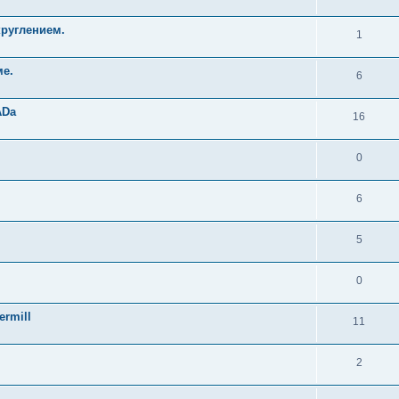
руглением.
1
ме.
6
ADа
16
0
6
5
0
rmill
11
2