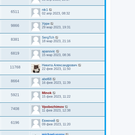
nik1
6511
02 апр 2023, 08:32
Урри
9866
29 мар 2023, 19:31
SergTch
8381
18 мар 2023, 21:16
apanovic
6819
15 мар 2023, 08:36
Никита Александрович
11768
22 фев 2023, 11:50
abel68
8664
16 фев 2023, 11:39
Minok
5921
15 фев 2023, 11:22
Vpobezhimov
7408
11 фев 2023, 12:38
Евжений
6196
09 фев 2023, 11:20
michael-yurov