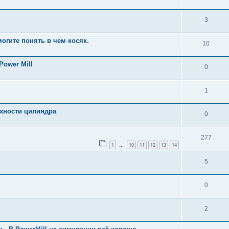
3
огите понять в чем косяк.
10
ower Mill
0
1
рхности цилиндра
0
277
1
10
11
12
13
14
…
5
0
2