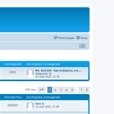
Регистрация
Вход
СООБЩЕНИЯ
ПОСЛЕДНЕЕ СООБЩЕНИЕ
Re: ArtCAM - Как побороть отс…
1961
П
Adagumer
е
24 май 2025, 21:35
р
е
й
т
Страница
1
из
7
1
2
3
4
5
7
След.
639 тем
…
и
к
ПРОСМОТРЫ
ПОСЛЕДНЕЕ СООБЩЕНИЕ
п
о
kms
с
469990
12 апр 2026, 17:08
л
е
д