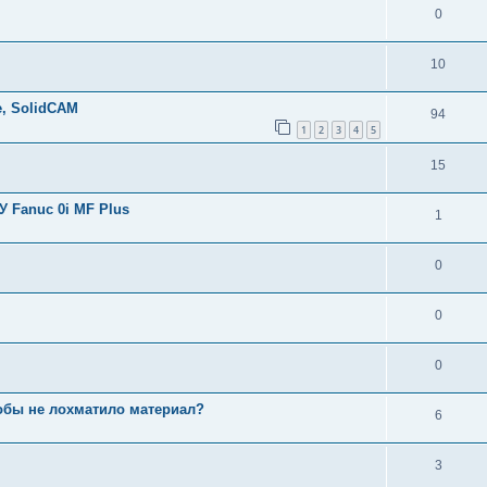
0
10
е, SolidCAM
94
1
2
3
4
5
15
 Fanuc 0i MF Plus
1
0
0
0
тобы не лохматило материал?
6
3