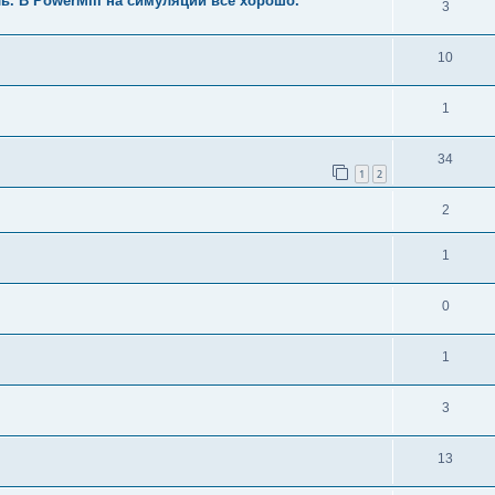
ь. В PowerMill на симуляции всё хорошо.
3
10
1
34
1
2
2
1
0
1
3
13