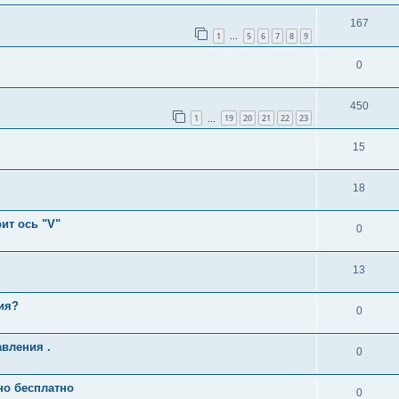
167
1
5
6
7
8
9
…
0
450
1
19
20
21
22
23
…
15
18
ит ось "V"
0
13
ия?
0
вления .
0
но бесплатно
0