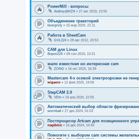
PowerMill - вопросы
Andrey@KZN
»
27 авг 2019, 23:55
Объединение траекторий
beargrizly
»
15 мар 2025, 21:11
Работа в SheetCam
GVL224
»
28 авг 2012, 20:53
CAM для Linux
Ворон226
»
09 сен 2016, 10:31
мало известная но интересная cam
ZONG
»
16 окт 2015, 16:39
Mastercam 4-х осевой электроэрозии не генер
wigaero
»
12 фев 2025, 19:59
StepCAM 2.0
VDm
»
19 апр 2020, 22:55
Автоматический выбор области фрезерован
wormball
»
27 дек 2024, 01:03
Постпроцесор Artcam для позиционного упра
nagibinn
»
16 дек 2024, 10:45
Помогите с выбором cam системы желатель