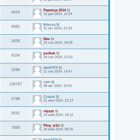
Papanya 2014
4424
10 дек 2024, 12:24
lkbyysq
4082
31 окт 2024, 21:33
Мах
3039
25 сен 2024, 18:39
podlub
4104
18 сен 2024, 13:10
danil7979
3286
11 сен 2024, 14:47
rstm
128767
08 авг 2024, 10:01
Cvazist
3798
21 июн 2024, 12:13
olgspt
3542
24 май 2024, 19:12
Ping_w1n
7080
20 май 2024, 09:25
danil7979