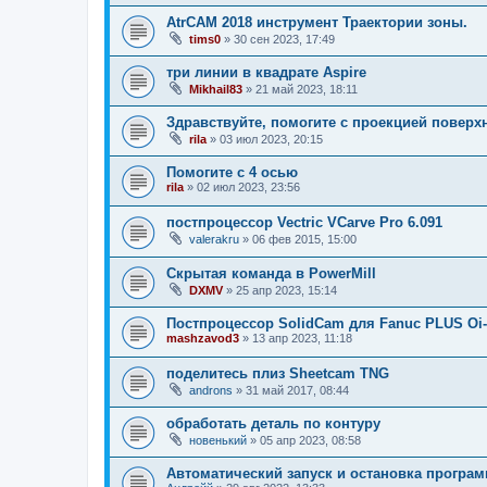
AtrCAM 2018 инструмент Траектории зоны.
tims0
»
30 сен 2023, 17:49
три линии в квадрате Aspire
Mikhail83
»
21 май 2023, 18:11
Здравствуйте, помогите с проекцией поверх
rila
»
03 июл 2023, 20:15
Помогите с 4 осью
rila
»
02 июл 2023, 23:56
постпроцессор Vectric VCarve Pro 6.091
valerakru
»
06 фев 2015, 15:00
Скрытая команда в PowerMill
DXMV
»
25 апр 2023, 15:14
Постпроцессор SolidCam для Fanuc PLUS Oi-
mashzavod3
»
13 апр 2023, 11:18
поделитесь плиз Sheetcam TNG
androns
»
31 май 2017, 08:44
обработать деталь по контуру
новенький
»
05 апр 2023, 08:58
Автоматический запуск и остановка програм