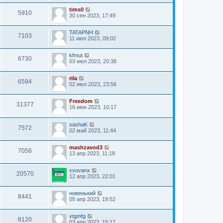
tims0
5910
30 сен 2023, 17:49
TATAPNH
7103
11 июл 2023, 09:02
kfmut
6730
03 июл 2023, 20:38
rila
6594
02 июл 2023, 23:56
Freedom
31377
16 июн 2023, 10:17
sashaK
7572
02 май 2023, 11:44
mashzavod3
7056
13 апр 2023, 11:18
xvovanx
20570
12 апр 2023, 22:01
новенький
8441
05 апр 2023, 19:52
vtgmfg
8120
03 апр 2023, 15:17