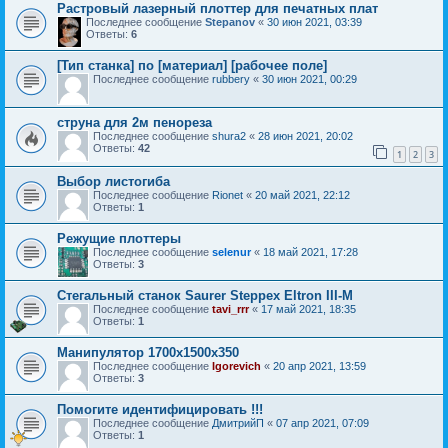
Растровый лазерный плоттер для печатных плат
Последнее сообщение
Stepanov
«
30 июн 2021, 03:39
Ответы:
6
[Тип станка] по [материал] [рабочее поле]
Последнее сообщение
rubbery
«
30 июн 2021, 00:29
струна для 2м пенореза
Последнее сообщение
shura2
«
28 июн 2021, 20:02
Ответы:
42
1
2
3
Выбор листогиба
Последнее сообщение
Rionet
«
20 май 2021, 22:12
Ответы:
1
Режущие плоттеры
Последнее сообщение
selenur
«
18 май 2021, 17:28
Ответы:
3
Стегальный станок Saurer Steppex Eltron III-M
Последнее сообщение
tavi_rrr
«
17 май 2021, 18:35
Ответы:
1
Манипулятор 1700х1500х350
Последнее сообщение
Igorevich
«
20 апр 2021, 13:59
Ответы:
3
Помогите идентифицировать !!!
Последнее сообщение
ДмитрийП
«
07 апр 2021, 07:09
Ответы:
1