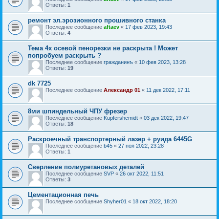
Ответы:
1
ремонт эл.эрозионного прошивного станка
Последнее сообщение
aftaev
«
17 фев 2023, 19:43
Ответы:
4
Тема 4х осевой пенорезки не раскрыта ! Может
попробуем раскрыть ?
Последнее сообщение
гражданинъ
«
10 фев 2023, 13:28
Ответы:
19
dk 7725
Последнее сообщение
Александр 01
«
11 дек 2022, 17:11
8ми шпиндельный ЧПУ фрезер
Последнее сообщение
Kupfershcmidt
«
03 дек 2022, 19:47
Ответы:
18
Раскроечный транспортерный лазер + руида 6445G
Последнее сообщение
b45
«
27 ноя 2022, 23:28
Ответы:
1
Сверление полиуретановых деталей
Последнее сообщение
SVP
«
26 окт 2022, 11:51
Ответы:
3
Цементационная печь
Последнее сообщение
Shyher01
«
18 окт 2022, 18:20