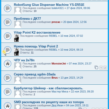
RobotSung Glue Dispenser Machine YS-D551E
Последнее сообщение
bolek4321
«
27 фев 2024, 09:06
Ответы:
10
Проблема с ДК77
Последнее сообщение
prozac
«
20 фев 2024, 12:56
Vitap Point K2 востановление
Последнее сообщение
REBEL
«
10 янв 2024, 07:02
Нужна помощь Vitap Point 2
Последнее сообщение
REBEL
«
10 янв 2024, 06:19
Ответы:
11
ЧПУ на 2е78п
Последнее сообщение
MonsterJet
«
07 янв 2024, 23:27
Ответы:
25
1
2
Серво привод sgdm-10ada
Последнее сообщение
Brus
«
13 дек 2023, 14:29
Бурбулятор Шейкер - как сбаллансировать.
Последнее сообщение
Мастер Миха
«
22 ноя 2023, 09:20
Ответы:
2
SMD раскладчик по рецепту каши из топора
Последнее сообщение
Дед Иван
«
04 сен 2023, 19:11
Ответы:
128