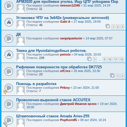
APM2020 для пробивки уголка. Ищу ЦПУ yokogawa f3sp
Последнее сообщение
rereson12345
«
31 мар 2025, 14:24
Ответы:
11
Установка ЧПУ на 3е642е (универсально заточной)
Последнее сообщение
Gabi A
«
27 мар 2025, 19:09
Ответы:
46
1
2
3
ДК
Последнее сообщение
sergeipavlunin
«
14 мар 2025, 07:57
Темка для Hyundaiподобных роботов.
Последнее сообщение
petrols
«
04 мар 2025, 19:03
Ответы:
239
1
9
10
11
12
…
Рифление поверхности при обработке DK7725
Последнее сообщение
ofCros
«
26 янв 2025, 23:30
Ответы:
23
1
2
Помощь в разработке
Последнее сообщение
Priboy
«
23 окт 2024, 21:00
Ответы:
7
Проволочно-вырезной станок ACCUTEX
Последнее сообщение
Дмитрий Иванов крэхо
«
19 окт 2024,
18:09
Штамповочный станок Amada Aries-255
Последнее сообщение
PopKorn85
«
09 окт 2024, 10:24