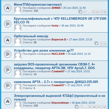
МиниТПА(термопластавтомат)
Последнее сообщение
2046lili
«
25 сен 2024, 11:40
Ответы:
142
1
5
6
7
8
…
Круглошлифовальный с ЧПУ KELLENBERGER UR 175*1500
KELCO 70
Последнее сообщение
hotty
«
26 авг 2024, 15:48
Орбитальный миксер
Последнее сообщение
Борисов Б
«
17 июн 2024, 13:16
Ответы:
28
1
2
Устройство для резки алюминия дк77
Последнее сообщение
NUCLEAR
«
26 май 2024, 11:19
загрузка DOS-проволочный эрозионник СВЭИ-7, 4+
координаты, генератор АРТА-3М, ЧПУ Арта5,7, DOS
Последнее сообщение
Славян57
«
27 апр 2024, 15:01
Ответы:
14
оживление АРТА – 2.7» с генератором ДАКШ3.035.005
Последнее сообщение
Славян57
«
27 апр 2024, 14:08
Ответы:
5
Элекроэрозионный вырезной 4732ф3 (проволочный и не
только)
Последнее сообщение
Dracondiman
«
28 фев 2024, 22:54
Ответы:
235
1
9
10
11
12
…