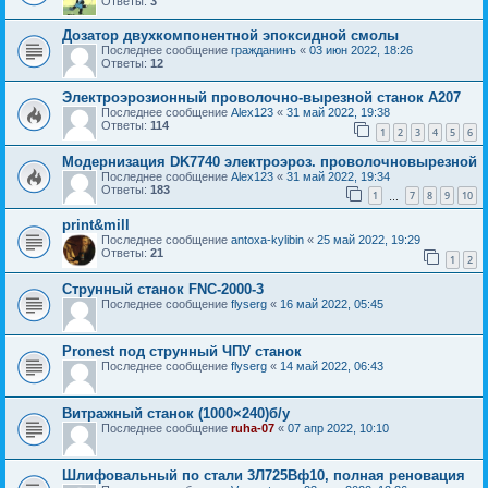
Ответы:
3
Дозатор двухкомпонентной эпоксидной смолы
Последнее сообщение
гражданинъ
«
03 июн 2022, 18:26
Ответы:
12
Электроэрозионный проволочно-вырезной станок А207
Последнее сообщение
Alex123
«
31 май 2022, 19:38
Ответы:
114
1
2
3
4
5
6
Модернизация DK7740 электроэроз. проволочновырезной
Последнее сообщение
Alex123
«
31 май 2022, 19:34
Ответы:
183
1
7
8
9
10
…
print&mill
Последнее сообщение
antoxa-kylibin
«
25 май 2022, 19:29
Ответы:
21
1
2
Струнный станок FNC-2000-3
Последнее сообщение
flyserg
«
16 май 2022, 05:45
Pronest под струнный ЧПУ станок
Последнее сообщение
flyserg
«
14 май 2022, 06:43
Витражный станок (1000×240)б/у
Последнее сообщение
ruha-07
«
07 апр 2022, 10:10
Шлифовальный по стали 3Л725Вф10, полная реновация