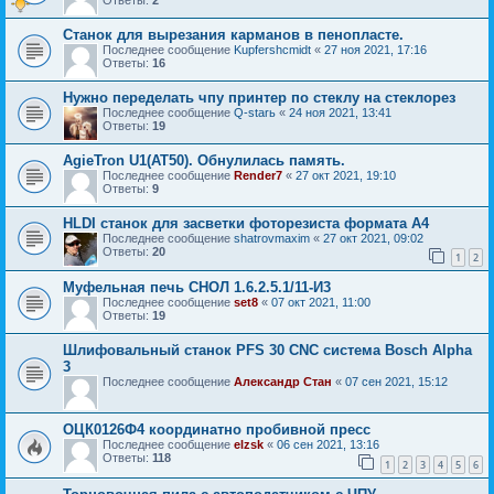
Станок для вырезания карманов в пенопласте.
Последнее сообщение
Kupfershcmidt
«
27 ноя 2021, 17:16
Ответы:
16
Нужно переделать чпу принтер по стеклу на стеклорез
Последнее сообщение
Q-starь
«
24 ноя 2021, 13:41
Ответы:
19
AgieTron U1(AT50). Обнулилась память.
Последнее сообщение
Render7
«
27 окт 2021, 19:10
Ответы:
9
HLDI станок для засветки фоторезиста формата А4
Последнее сообщение
shatrovmaxim
«
27 окт 2021, 09:02
Ответы:
20
1
2
Муфельная печь СНОЛ 1.6.2.5.1/11-И3
Последнее сообщение
set8
«
07 окт 2021, 11:00
Ответы:
19
Шлифовальный станок PFS 30 CNC система Bosch Alpha
3
Последнее сообщение
Александр Стан
«
07 сен 2021, 15:12
ОЦК0126Ф4 координатно пробивной пресс
Последнее сообщение
elzsk
«
06 сен 2021, 13:16
Ответы:
118
1
2
3
4
5
6