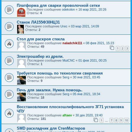
Платформа для сварки проволочной сетки
Последнее сообщение
odekolon
«
16 мар 2021, 20:26
Ответы:
4
Станок ЛА155Ф30НЦ31
Последнее сообщение
Urec
«
03 мар 2021, 14:09
Ответы:
2
Стол для раскроя стекла
Последнее сообщение
naladchik111
«
08 фев 2021, 15:23
Ответы:
49
1
2
3
Электрошабер из дрели.
Последнее сообщение
MutCNC
«
01 фев 2021, 00:25
Ответы:
1
Требуется помощь по технологии сверления
Последнее сообщение
Serg
«
30 янв 2021, 03:45
Ответы:
9
Печь для закалки. Нужна помощь.
Последнее сообщение
Serg
«
05 янв 2021, 18:34
Ответы:
18
Восстановление плоскошлифовального 3Г71 установка
ЧПУ
Последнее сообщение
aftaev
«
30 дек 2020, 19:40
Ответы:
181
1
7
8
9
10
…
SMD раскладчик для СтепМастеров