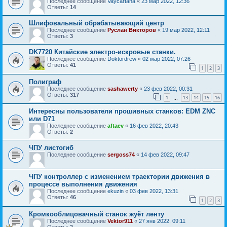
Последнее сообщение
Vaycartana
«
23 мар 2022, 12:36
Ответы:
14
Шлифовальный обрабатывающий центр
Последнее сообщение
Руслан Викторов
«
19 мар 2022, 12:11
Ответы:
3
DK7720 Китайские электро-искровые станки.
Последнее сообщение
Doktordrew
«
02 мар 2022, 07:26
Ответы:
41
1
2
3
Полиграф
Последнее сообщение
sashawerty
«
23 фев 2022, 00:31
Ответы:
317
1
13
14
15
16
…
Интересны пользователи прошивных станков: EDM ZNC
или D71
Последнее сообщение
aftaev
«
16 фев 2022, 20:43
Ответы:
2
ЧПУ листогиб
Последнее сообщение
sergoss74
«
14 фев 2022, 09:47
ЧПУ контроллер с изменением траектории движения в
процессе выполнения движения
Последнее сообщение
ekuzin
«
03 фев 2022, 13:31
Ответы:
46
1
2
3
Кромкооблицовачный станок жуёт ленту
Последнее сообщение
Vektor911
«
27 янв 2022, 09:11
Ответы:
2