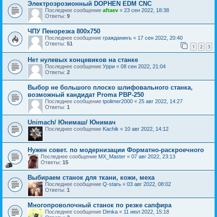
Электроэрозионный DOPHEN EDM CNC
Последнее сообщение
aftaev
«
23 сен 2022, 18:38
Ответы:
9
ЧПУ Пенорезка 800х750
Последнее сообщение
гражданинъ
«
17 сен 2022, 20:40
Ответы:
51
1
2
3
Нет нулевых концевиков на станке
Последнее сообщение
Урри
«
08 сен 2022, 21:04
Ответы:
2
Выбор не большого плоско шлифовального станка,
возможный кандидат Proma PBP-250
Последнее сообщение
tpolimer2000
«
25 авг 2022, 14:27
Ответы:
1
Unimach/ Юнимаш/ Юнимач
Последнее сообщение
Kachik
«
10 авг 2022, 14:12
Нужен совет. по модернизации Форматно-раскроечного
Последнее сообщение
MX_Master
«
07 авг 2022, 23:13
Ответы:
15
Выбираем станок для ткани, кожи, меха
Последнее сообщение
Q-starь
«
03 авг 2022, 08:02
Ответы:
1
Многопроволочный станок по резке сапфира
Последнее сообщение
Dimka
«
11 июл 2022, 15:18