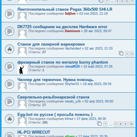
1
4
5
6
7
…
Ленточнопильный станок Pegas 360x500 SHI-LR
Последнее сообщение
Sdjlive
«
03 сен 2023, 21:19
DK7725 сообщение на дисплее Hardware error
Последнее сообщение
Damisure
«
28 авг 2023, 09:47
Станок для лазерной маркировки
Последнее сообщение
VacheslavI
«
02 авг 2023, 21:33
Ответы:
27
1
2
фрезерный станок по металлу burny phantom
Последнее сообщение
sima8520
«
15 май 2023, 07:26
Ответы:
1
Чиллер для термички. Нужна помощь.
Последнее сообщение
Shyher01
«
18 апр 2023, 09:34
Сверлильно-резьбонарезной станок
Последнее сообщение
steals_y2k
«
02 апр 2023, 00:50
Ответы:
17
Egg-bot по русски ( просьба помочь )
Последнее сообщение
kfmut
«
27 фев 2023, 09:35
Ответы:
181
1
7
8
9
10
…
HL-PCI WIRECUT
Последнее сообщение
aftaev
«
17 фев 2023, 20:35