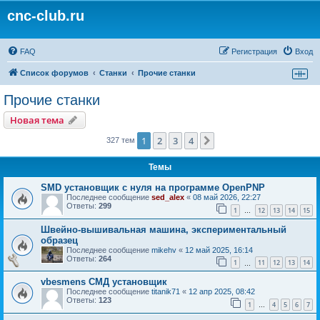
cnc-club.ru
FAQ
Регистрация
Вход
Список форумов
Станки
Прочие станки
Прочие станки
Новая тема
1
2
3
4
След.
327 тем
Темы
SMD установщик c нуля на программе OpenPNP
Последнее сообщение
sed_alex
«
08 май 2026, 22:27
Ответы:
299
1
12
13
14
15
…
Швейно-вышивальная машина, экспериментальный
образец
Последнее сообщение
mikehv
«
12 май 2025, 16:14
Ответы:
264
1
11
12
13
14
…
vbesmens СМД установщик
Последнее сообщение
titanik71
«
12 апр 2025, 08:42
Ответы:
123
1
4
5
6
7
…