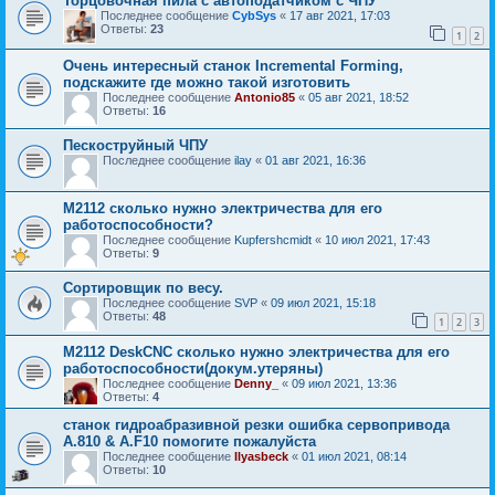
Торцовочная пила с автоподатчиком с ЧПУ
Последнее сообщение
CybSys
«
17 авг 2021, 17:03
Ответы:
23
1
2
Очень интересный станок Incremental Forming,
подскажите где можно такой изготовить
Последнее сообщение
Antonio85
«
05 авг 2021, 18:52
Ответы:
16
Пескоструйный ЧПУ
Последнее сообщение
ilay
«
01 авг 2021, 16:36
М2112 сколько нужно электричества для его
работоспособности?
Последнее сообщение
Kupfershcmidt
«
10 июл 2021, 17:43
Ответы:
9
Сортировщик по весу.
Последнее сообщение
SVP
«
09 июл 2021, 15:18
Ответы:
48
1
2
3
М2112 DeskCNC сколько нужно электричества для его
работоспособности(докум.утеряны)
Последнее сообщение
Denny_
«
09 июл 2021, 13:36
Ответы:
4
станок гидроабразивной резки ошибка сервопривода
A.810 & A.F10 помогите пожалуйста
Последнее сообщение
Ilyasbeck
«
01 июл 2021, 08:14
Ответы:
10