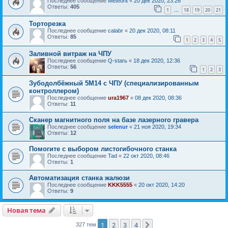
Последнее сообщение
Meteorit
«
20 дек 2020, 23:26
Ответы:
405
1
18
19
20
21
…
Торторезка
Последнее сообщение
calabr
«
20 дек 2020, 08:11
Ответы:
85
1
2
3
4
5
Заливной витраж на ЧПУ
Последнее сообщение
Q-starь
«
18 дек 2020, 12:36
Ответы:
56
1
2
3
Зубодолбёжный 5М14 с ЧПУ (специализированным
контроллером)
Последнее сообщение
ura1967
«
08 дек 2020, 08:36
Ответы:
11
Сканер магнитного поля на базе лазерного гравера
Последнее сообщение
selenur
«
21 ноя 2020, 19:34
Ответы:
12
Помогите с выбором листогибочного станка
Последнее сообщение
Tad
«
22 окт 2020, 08:46
Ответы:
1
Автоматизация станка жалюзи
Последнее сообщение
KKK5555
«
20 окт 2020, 14:20
Ответы:
9
Новая тема
1
2
3
4
След.
327 тем