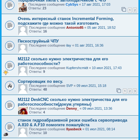
Торцовочная пила с автоподатчиком с ЧПУ
Последнее сообщение
CybSys
«
17 авг 2021, 17:03
Ответы:
23
1
2
Очень интересный станок Incremental Forming,
подскажите где можно такой изготовить
Последнее сообщение
Antonio85
«
05 авг 2021, 18:52
Ответы:
16
Пескоструйный ЧПУ
Последнее сообщение
ilay
«
01 авг 2021, 16:36
М2112 сколько нужно электричества для его
работоспособности?
Последнее сообщение
Kupfershcmidt
«
10 июл 2021, 17:43
Ответы:
9
Сортировщик по весу.
Последнее сообщение
SVP
«
09 июл 2021, 15:18
Ответы:
48
1
2
3
М2112 DeskCNC сколько нужно электричества для его
работоспособности(докум.утеряны)
Последнее сообщение
Denny_
«
09 июл 2021, 13:36
Ответы:
4
станок гидроабразивной резки ошибка сервопривода
A.810 & A.F10 помогите пожалуйста
Последнее сообщение
Ilyasbeck
«
01 июл 2021, 08:14
Ответы:
10