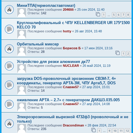
МиниТПА(термопластавтомат)
Последнее сообщение
2046lili
«
25 сен 2024, 11:40
Ответы:
142
1
5
6
7
8
…
Круглошлифовальный с ЧПУ KELLENBERGER UR 175*1500
KELCO 70
Последнее сообщение
hotty
«
26 авг 2024, 15:48
Орбитальный миксер
Последнее сообщение
Борисов Б
«
17 июн 2024, 13:16
Ответы:
28
1
2
Устройство для резки алюминия дк77
Последнее сообщение
NUCLEAR
«
26 май 2024, 11:19
загрузка DOS-проволочный эрозионник СВЭИ-7, 4+
координаты, генератор АРТА-3М, ЧПУ Арта5,7, DOS
Последнее сообщение
Славян57
«
27 апр 2024, 15:01
Ответы:
14
оживление АРТА – 2.7» с генератором ДАКШ3.035.005
Последнее сообщение
Славян57
«
27 апр 2024, 14:08
Ответы:
5
Элекроэрозионный вырезной 4732ф3 (проволочный и не
только)
Последнее сообщение
Dracondiman
«
28 фев 2024, 22:54
Ответы:
235
1
9
10
11
12
…