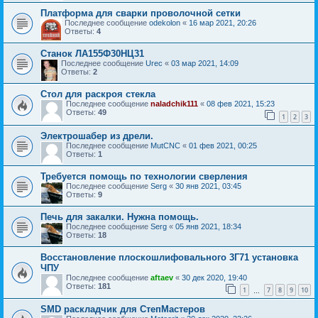
Платформа для сварки проволочной сетки
Последнее сообщение
odekolon
«
16 мар 2021, 20:26
Ответы:
4
Станок ЛА155Ф30НЦ31
Последнее сообщение
Urec
«
03 мар 2021, 14:09
Ответы:
2
Стол для раскроя стекла
Последнее сообщение
naladchik111
«
08 фев 2021, 15:23
Ответы:
49
1
2
3
Электрошабер из дрели.
Последнее сообщение
MutCNC
«
01 фев 2021, 00:25
Ответы:
1
Требуется помощь по технологии сверления
Последнее сообщение
Serg
«
30 янв 2021, 03:45
Ответы:
9
Печь для закалки. Нужна помощь.
Последнее сообщение
Serg
«
05 янв 2021, 18:34
Ответы:
18
Восстановление плоскошлифовального 3Г71 установка
ЧПУ
Последнее сообщение
aftaev
«
30 дек 2020, 19:40
Ответы:
181
1
7
8
9
10
…
SMD раскладчик для СтепМастеров