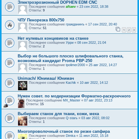
Электроэрозионный DOPHEN EDM CNC
Последнее сообщение
aftaev
«
23 сен 2022, 18:38
Ответы:
9
ЧПУ Пенорезка 800х750
Последнее сообщение
гражданинъ
«
17 сен 2022, 20:40
Ответы:
51
1
2
3
Нет нулевых концевиков на станке
Последнее сообщение
Урри
«
08 сен 2022, 21:04
Ответы:
2
Выбор не большого плоско шлифовального станка,
возможный кандидат Proma PBP-250
Последнее сообщение
tpolimer2000
«
25 авг 2022, 14:27
Ответы:
1
Unimach/ Юнимаш/ Юнимач
Последнее сообщение
Kachik
«
10 авг 2022, 14:12
Нужен совет. по модернизации Форматно-раскроечного
Последнее сообщение
MX_Master
«
07 авг 2022, 23:13
Ответы:
15
Выбираем станок для ткани, кожи, меха
Последнее сообщение
Q-starь
«
03 авг 2022, 08:02
Ответы:
1
Многопроволочный станок по резке сапфира
Последнее сообщение
Dimka
«
11 июл 2022, 15:18