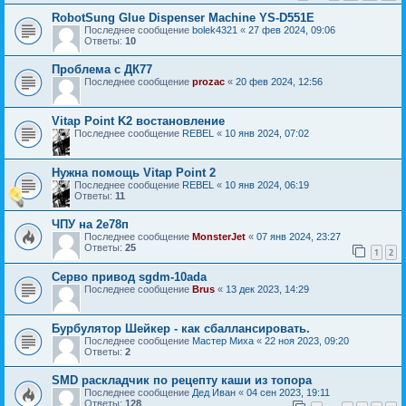
RobotSung Glue Dispenser Machine YS-D551E
Последнее сообщение
bolek4321
«
27 фев 2024, 09:06
Ответы:
10
Проблема с ДК77
Последнее сообщение
prozac
«
20 фев 2024, 12:56
Vitap Point K2 востановление
Последнее сообщение
REBEL
«
10 янв 2024, 07:02
Нужна помощь Vitap Point 2
Последнее сообщение
REBEL
«
10 янв 2024, 06:19
Ответы:
11
ЧПУ на 2е78п
Последнее сообщение
MonsterJet
«
07 янв 2024, 23:27
Ответы:
25
1
2
Серво привод sgdm-10ada
Последнее сообщение
Brus
«
13 дек 2023, 14:29
Бурбулятор Шейкер - как сбаллансировать.
Последнее сообщение
Мастер Миха
«
22 ноя 2023, 09:20
Ответы:
2
SMD раскладчик по рецепту каши из топора
Последнее сообщение
Дед Иван
«
04 сен 2023, 19:11
Ответы:
128