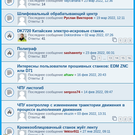
Последнее сообщение
Vaycartana
«
23 мар 2022, 12:36
Ответы:
14
Шлифовальный обрабатывающий центр
Последнее сообщение
Руслан Викторов
«
19 мар 2022, 12:11
Ответы:
3
DK7720 Китайские электро-искровые станки.
Последнее сообщение
Doktordrew
«
02 мар 2022, 07:26
Ответы:
41
1
2
3
Полиграф
Последнее сообщение
sashawerty
«
23 фев 2022, 00:31
Ответы:
317
1
13
14
15
16
…
Интересны пользователи прошивных станков: EDM ZNC
или D71
Последнее сообщение
aftaev
«
16 фев 2022, 20:43
Ответы:
2
ЧПУ листогиб
Последнее сообщение
sergoss74
«
14 фев 2022, 09:47
ЧПУ контроллер с изменением траектории движения в
процессе выполнения движения
Последнее сообщение
ekuzin
«
03 фев 2022, 13:31
Ответы:
46
1
2
3
Кромкооблицовачный станок жуёт ленту
Последнее сообщение
Vektor911
«
27 янв 2022, 09:11
Ответы:
2