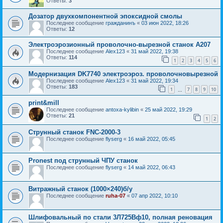
Ответы:
3
Дозатор двухкомпонентной эпоксидной смолы
Последнее сообщение
гражданинъ
«
03 июн 2022, 18:26
Ответы:
12
Электроэрозионный проволочно-вырезной станок А207
Последнее сообщение
Alex123
«
31 май 2022, 19:38
Ответы:
114
1
2
3
4
5
6
Модернизация DK7740 электроэроз. проволочновырезной
Последнее сообщение
Alex123
«
31 май 2022, 19:34
Ответы:
183
1
7
8
9
10
…
print&mill
Последнее сообщение
antoxa-kylibin
«
25 май 2022, 19:29
Ответы:
21
1
2
Струнный станок FNC-2000-3
Последнее сообщение
flyserg
«
16 май 2022, 05:45
Pronest под струнный ЧПУ станок
Последнее сообщение
flyserg
«
14 май 2022, 06:43
Витражный станок (1000×240)б/у
Последнее сообщение
ruha-07
«
07 апр 2022, 10:10
Шлифовальный по стали 3Л725Вф10, полная реновация