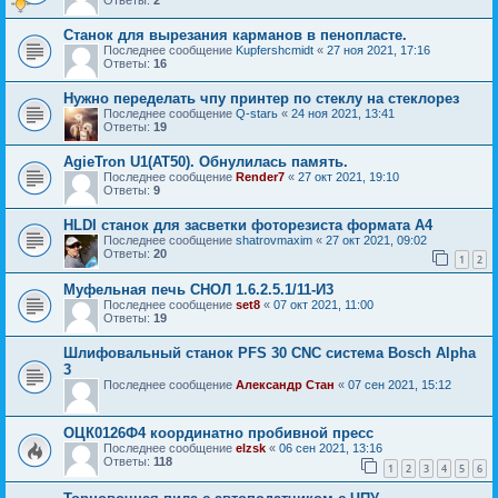
Станок для вырезания карманов в пенопласте.
Последнее сообщение
Kupfershcmidt
«
27 ноя 2021, 17:16
Ответы:
16
Нужно переделать чпу принтер по стеклу на стеклорез
Последнее сообщение
Q-starь
«
24 ноя 2021, 13:41
Ответы:
19
AgieTron U1(AT50). Обнулилась память.
Последнее сообщение
Render7
«
27 окт 2021, 19:10
Ответы:
9
HLDI станок для засветки фоторезиста формата А4
Последнее сообщение
shatrovmaxim
«
27 окт 2021, 09:02
Ответы:
20
1
2
Муфельная печь СНОЛ 1.6.2.5.1/11-И3
Последнее сообщение
set8
«
07 окт 2021, 11:00
Ответы:
19
Шлифовальный станок PFS 30 CNC система Bosch Alpha
3
Последнее сообщение
Александр Стан
«
07 сен 2021, 15:12
ОЦК0126Ф4 координатно пробивной пресс
Последнее сообщение
elzsk
«
06 сен 2021, 13:16
Ответы:
118
1
2
3
4
5
6