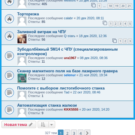
Последнее сообщение
Meteorit
«
20 дек 2020, 23:26
Ответы:
405
1
18
19
20
21
…
Торторезка
Последнее сообщение
calabr
«
20 дек 2020, 08:11
Ответы:
85
1
2
3
4
5
Заливной витраж на ЧПУ
Последнее сообщение
Q-starь
«
18 дек 2020, 12:36
Ответы:
56
1
2
3
Зубодолбёжный 5М14 с ЧПУ (специализированным
контроллером)
Последнее сообщение
ura1967
«
08 дек 2020, 08:36
Ответы:
11
Сканер магнитного поля на базе лазерного гравера
Последнее сообщение
selenur
«
21 ноя 2020, 19:34
Ответы:
12
Помогите с выбором листогибочного станка
Последнее сообщение
Tad
«
22 окт 2020, 08:46
Ответы:
1
Автоматизация станка жалюзи
Последнее сообщение
KKK5555
«
20 окт 2020, 14:20
Ответы:
9
Новая тема
1
2
3
4
След.
327 тем