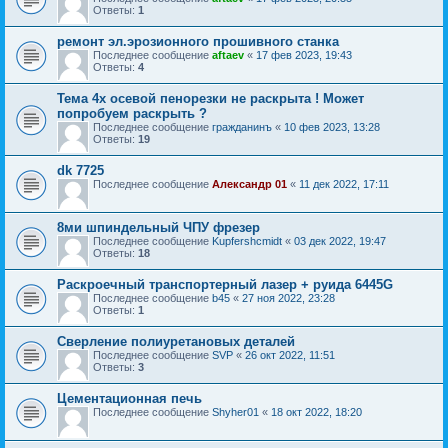
Ответы:
1
ремонт эл.эрозионного прошивного станка
Последнее сообщение
aftaev
«
17 фев 2023, 19:43
Ответы:
4
Тема 4х осевой пенорезки не раскрыта ! Может
попробуем раскрыть ?
Последнее сообщение
гражданинъ
«
10 фев 2023, 13:28
Ответы:
19
dk 7725
Последнее сообщение
Александр 01
«
11 дек 2022, 17:11
8ми шпиндельный ЧПУ фрезер
Последнее сообщение
Kupfershcmidt
«
03 дек 2022, 19:47
Ответы:
18
Раскроечный транспортерный лазер + руида 6445G
Последнее сообщение
b45
«
27 ноя 2022, 23:28
Ответы:
1
Сверление полиуретановых деталей
Последнее сообщение
SVP
«
26 окт 2022, 11:51
Ответы:
3
Цементационная печь
Последнее сообщение
Shyher01
«
18 окт 2022, 18:20