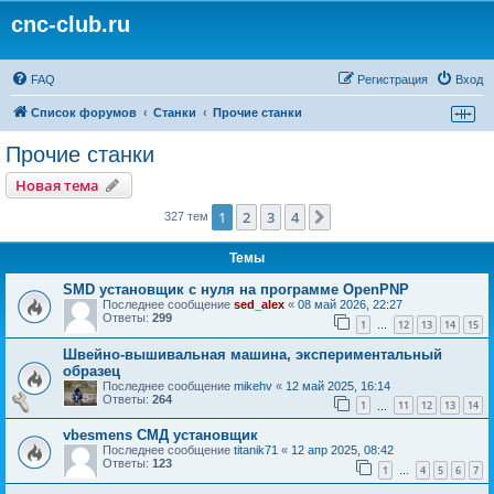
cnc-club.ru
FAQ
Регистрация
Вход
Список форумов
Станки
Прочие станки
Прочие станки
Новая тема
1
2
3
4
След.
327 тем
Темы
SMD установщик c нуля на программе OpenPNP
Последнее сообщение
sed_alex
«
08 май 2026, 22:27
Ответы:
299
1
12
13
14
15
…
Швейно-вышивальная машина, экспериментальный
образец
Последнее сообщение
mikehv
«
12 май 2025, 16:14
Ответы:
264
1
11
12
13
14
…
vbesmens СМД установщик
Последнее сообщение
titanik71
«
12 апр 2025, 08:42
Ответы:
123
1
4
5
6
7
…