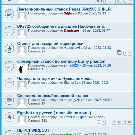
1
4
5
6
7
…
Ленточнопильный станок Pegas 360x500 SHI-LR
Последнее сообщение
Sdjlive
«
03 сен 2023, 21:19
DK7725 сообщение на дисплее Hardware error
Последнее сообщение
Damisure
«
28 авг 2023, 09:47
Станок для лазерной маркировки
Последнее сообщение
VacheslavI
«
02 авг 2023, 21:33
Ответы:
27
1
2
фрезерный станок по металлу burny phantom
Последнее сообщение
sima8520
«
15 май 2023, 07:26
Ответы:
1
Чиллер для термички. Нужна помощь.
Последнее сообщение
Shyher01
«
18 апр 2023, 09:34
Сверлильно-резьбонарезной станок
Последнее сообщение
steals_y2k
«
02 апр 2023, 00:50
Ответы:
17
Egg-bot по русски ( просьба помочь )
Последнее сообщение
kfmut
«
27 фев 2023, 09:35
Ответы:
181
1
7
8
9
10
…
HL-PCI WIRECUT
Последнее сообщение
aftaev
«
17 фев 2023, 20:35