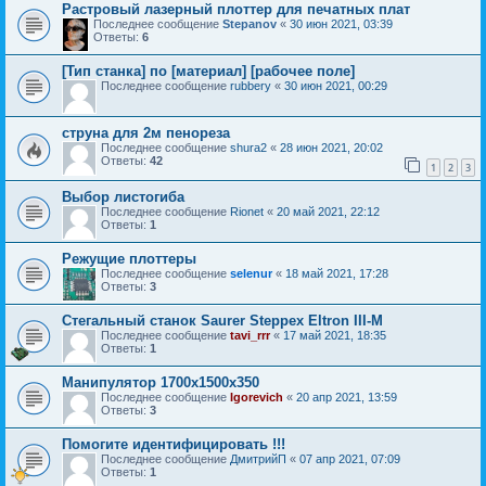
Растровый лазерный плоттер для печатных плат
Последнее сообщение
Stepanov
«
30 июн 2021, 03:39
Ответы:
6
[Тип станка] по [материал] [рабочее поле]
Последнее сообщение
rubbery
«
30 июн 2021, 00:29
струна для 2м пенореза
Последнее сообщение
shura2
«
28 июн 2021, 20:02
Ответы:
42
1
2
3
Выбор листогиба
Последнее сообщение
Rionet
«
20 май 2021, 22:12
Ответы:
1
Режущие плоттеры
Последнее сообщение
selenur
«
18 май 2021, 17:28
Ответы:
3
Стегальный станок Saurer Steppex Eltron III-M
Последнее сообщение
tavi_rrr
«
17 май 2021, 18:35
Ответы:
1
Манипулятор 1700х1500х350
Последнее сообщение
Igorevich
«
20 апр 2021, 13:59
Ответы:
3
Помогите идентифицировать !!!
Последнее сообщение
ДмитрийП
«
07 апр 2021, 07:09
Ответы:
1