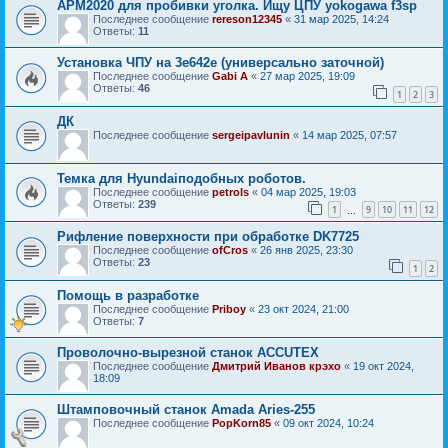
APM2020 для пробивки уголка. Ищу ЦПУ yokogawa f3sp
Последнее сообщение
rereson12345
«
31 мар 2025, 14:24
Ответы:
11
Установка ЧПУ на 3е642е (универсально заточной)
Последнее сообщение
Gabi A
«
27 мар 2025, 19:09
Ответы:
46
1
2
3
ДК
Последнее сообщение
sergeipavlunin
«
14 мар 2025, 07:57
Темка для Hyundaiподобных роботов.
Последнее сообщение
petrols
«
04 мар 2025, 19:03
Ответы:
239
1
9
10
11
12
…
Рифление поверхности при обработке DK7725
Последнее сообщение
ofCros
«
26 янв 2025, 23:30
Ответы:
23
1
2
Помощь в разработке
Последнее сообщение
Priboy
«
23 окт 2024, 21:00
Ответы:
7
Проволочно-вырезной станок ACCUTEX
Последнее сообщение
Дмитрий Иванов крэхо
«
19 окт 2024,
18:09
Штамповочный станок Amada Aries-255
Последнее сообщение
PopKorn85
«
09 окт 2024, 10:24