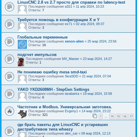
LinuxCNC 2.8 vs 2.7 просто для справки по latenсy-test
Последнее сообщение
a321
«
11 апр 2024, 10:23
Ответы:
7
Требуется помощь в конфигурации X и Y
Последнее сообщение
ex71
«
02 апр 2024, 09:37
Ответы:
3
Глобальные переменные
Последнее сообщение
xenon-alien
«
25 мар 2024, 23:56
Ответы:
16
подсчет импульсов
Последнее сообщение
MX_Master
«
23 мар 2024, 14:27
Ответы:
1
Не понимаю ошибку mesa smd-taxi
Последнее сообщение
SivaSDD
«
21 мар 2024, 07:04
Ответы:
3
YAKO YKD2608MH - StepGen Settings
Последнее сообщение
tarabarka
«
19 мар 2024, 15:58
Ответы:
6
Частотник и Modbus. Универсальная заготовка.
Последнее сообщение
Evgeny1
«
14 мар 2024, 23:22
Ответы:
321
1
14
15
16
17
…
где брать пакеты для LinuxCNC и устаревших
дистрибутивов типа wheezy
Последнее сообщение
alex_sar
«
09 мар 2024, 12:13