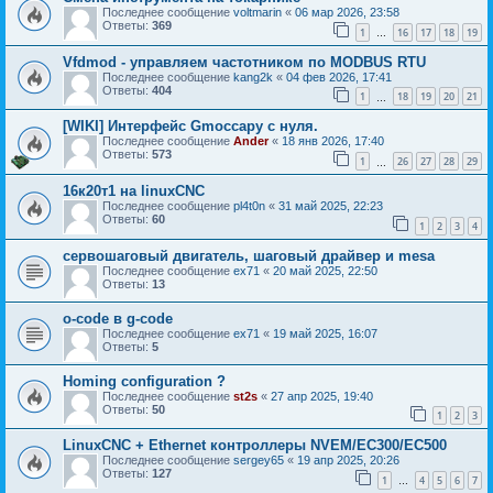
Последнее сообщение
voltmarin
«
06 мар 2026, 23:58
Ответы:
369
1
16
17
18
19
…
Vfdmod - управляем частотником по MODBUS RTU
Последнее сообщение
kang2k
«
04 фев 2026, 17:41
Ответы:
404
1
18
19
20
21
…
[WIKI] Интерфейс Gmoccapy с нуля.
Последнее сообщение
Ander
«
18 янв 2026, 17:40
Ответы:
573
1
26
27
28
29
…
16к20т1 на linuxCNC
Последнее сообщение
pl4t0n
«
31 май 2025, 22:23
Ответы:
60
1
2
3
4
сервошаговый двигатель, шаговый драйвер и mesa
Последнее сообщение
ex71
«
20 май 2025, 22:50
Ответы:
13
o-code в g-code
Последнее сообщение
ex71
«
19 май 2025, 16:07
Ответы:
5
Homing configuration ?
Последнее сообщение
st2s
«
27 апр 2025, 19:40
Ответы:
50
1
2
3
LinuxCNC + Ethernet контроллеры NVEM/EC300/EC500
Последнее сообщение
sergey65
«
19 апр 2025, 20:26
Ответы:
127
1
4
5
6
7
…