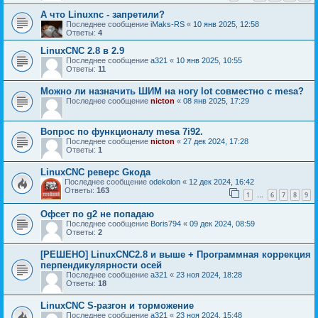
А что Linuxnc - запретили?
Последнее сообщение
iMaks-RS
«
10 янв 2025, 12:58
Ответы:
4
LinuxCNC 2.8 в 2.9
Последнее сообщение
a321
«
10 янв 2025, 10:55
Ответы:
11
Можно ли назначить ШИМ на ногу lot совместно с mesa?
Последнее сообщение
nicton
«
08 янв 2025, 17:29
Вопрос по функционалу mesa 7i92.
Последнее сообщение
nicton
«
27 дек 2024, 17:28
Ответы:
1
LinuxCNC реверс Gкода
Последнее сообщение
odekolon
«
12 дек 2024, 16:42
Ответы:
163
1
6
7
8
9
…
Офсет по g2 не попадаю
Последнее сообщение
Boris794
«
09 дек 2024, 08:59
Ответы:
2
[РЕШЕНО] LinuxCNC2.8 и выше + Программная коррекция
перпендикулярности осей
Последнее сообщение
a321
«
23 ноя 2024, 18:28
Ответы:
18
LinuxCNC S-разгон и торможение
Последнее сообщение
a321
«
23 ноя 2024, 15:48