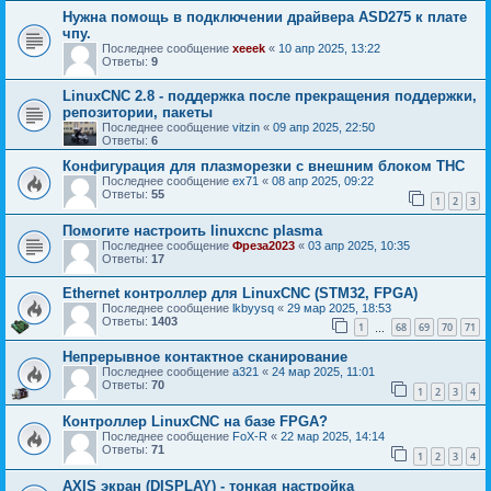
Нужна помощь в подключении драйвера ASD275 к плате
чпу.
Последнее сообщение
xeeek
«
10 апр 2025, 13:22
Ответы:
9
LinuxCNC 2.8 - поддержка после прекращения поддержки,
репозитории, пакеты
Последнее сообщение
vitzin
«
09 апр 2025, 22:50
Ответы:
6
Конфигурация для плазморезки с внешним блоком THC
Последнее сообщение
ex71
«
08 апр 2025, 09:22
Ответы:
55
1
2
3
Помогите настроить linuxcnc plasma
Последнее сообщение
Фреза2023
«
03 апр 2025, 10:35
Ответы:
17
Ethernet контроллер для LinuxCNC (STM32, FPGA)
Последнее сообщение
lkbyysq
«
29 мар 2025, 18:53
Ответы:
1403
1
68
69
70
71
…
Непрерывное контактное сканирование
Последнее сообщение
a321
«
24 мар 2025, 11:01
Ответы:
70
1
2
3
4
Контроллер LinuxCNC на базе FPGA?
Последнее сообщение
FoX-R
«
22 мар 2025, 14:14
Ответы:
71
1
2
3
4
AXIS экран (DISPLAY) - тонкая настройка