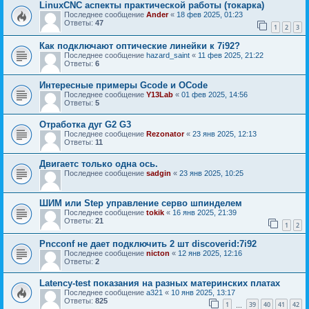
LinuxCNC аспекты практической работы (токарка)
Последнее сообщение
Ander
«
18 фев 2025, 01:23
Ответы:
47
1
2
3
Как подключают оптические линейки к 7i92?
Последнее сообщение
hazard_saint
«
11 фев 2025, 21:22
Ответы:
6
Интересные примеры Gcode и OCode
Последнее сообщение
Y13Lab
«
01 фев 2025, 14:56
Ответы:
5
Отработка дуг G2 G3
Последнее сообщение
Rezonator
«
23 янв 2025, 12:13
Ответы:
11
Двигаетс только одна ось.
Последнее сообщение
sadgin
«
23 янв 2025, 10:25
ШИМ или Step управление серво шпинделем
Последнее сообщение
tokik
«
16 янв 2025, 21:39
Ответы:
21
1
2
Pncconf не дает подключить 2 шт discoverid:7i92
Последнее сообщение
nicton
«
12 янв 2025, 12:16
Ответы:
2
Latency-test показания на разных материнских платах
Последнее сообщение
a321
«
10 янв 2025, 13:17
Ответы:
825
1
39
40
41
42
…