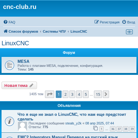
cnc-club.ru
FAQ
Регистрация
Вход
Список форумов
Системы ЧПУ
LinuxCNC
LinuxCNC
Форум
MESA
Работа с платами MESA, подключение, конфигурация.
Темы:
145
Новая тема
Страница
1
из
15
1
2
3
4
5
15
След.
1405 тем
…
Объявления
Что я еще не знал о LinuxCNC, что нам еще предстоит
сделать
Последнее сообщение
steals_y2k
«
08 апр 2025, 07:44
Ответы:
775
1
36
37
38
39
…
EMC2 Integrators Manual Перевод на русский язык