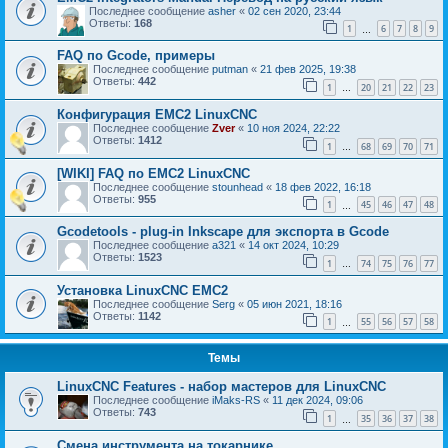
Последнее сообщение
asher
«
02 сен 2020, 23:44
Ответы:
168
1
6
7
8
9
…
FAQ по Gcode, примеры
Последнее сообщение
putman
«
21 фев 2025, 19:38
Ответы:
442
1
20
21
22
23
…
Конфигурация EMC2 LinuxCNC
Последнее сообщение
Zver
«
10 ноя 2024, 22:22
Ответы:
1412
1
68
69
70
71
…
[WIKI] FAQ по EMC2 LinuxCNC
Последнее сообщение
stounhead
«
18 фев 2022, 16:18
Ответы:
955
1
45
46
47
48
…
Gcodetools - plug-in Inkscape для экспорта в Gcode
Последнее сообщение
a321
«
14 окт 2024, 10:29
Ответы:
1523
1
74
75
76
77
…
Установка LinuxCNC EMC2
Последнее сообщение
Serg
«
05 июн 2021, 18:16
Ответы:
1142
1
55
56
57
58
…
Темы
LinuxCNC Features - набор мастеров для LinuxCNC
Последнее сообщение
iMaks-RS
«
11 дек 2024, 09:06
Ответы:
743
1
35
36
37
38
…
Смена инструмента на токарнике