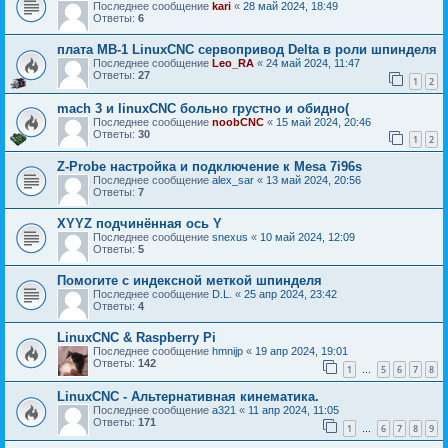
Последнее сообщение
kari
«
28 май 2024, 18:49
Ответы:
6
плата MB-1 LinuxCNC сервопривод Delta в роли шпинделя
Последнее сообщение
Leo_RA
«
24 май 2024, 11:47
Ответы:
27
1
2
mach 3 и linuxCNC больно грустно и обидно(
Последнее сообщение
noobCNC
«
15 май 2024, 20:46
Ответы:
30
1
2
Z-Probe настройка и подключение к Mesa 7i96s
Последнее сообщение
alex_sar
«
13 май 2024, 20:56
Ответы:
7
XYYZ подчинённая ось Y
Последнее сообщение
snexus
«
10 май 2024, 12:09
Ответы:
5
Помогите с индексной меткой шпинделя
Последнее сообщение
D.L.
«
25 апр 2024, 23:42
Ответы:
4
LinuxCNC & Raspberry Pi
Последнее сообщение
hmnijp
«
19 апр 2024, 19:01
Ответы:
142
1
5
6
7
8
…
LinuxCNC - Альтернативная кинематика.
Последнее сообщение
a321
«
11 апр 2024, 11:05
Ответы:
171
1
6
7
8
9
…