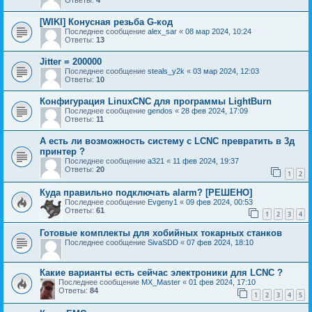
Ответы:
4
[WIKI] Конусная резьба G-код
Последнее сообщение
alex_sar
«
08 мар 2024, 10:24
Ответы:
13
Jitter = 200000
Последнее сообщение
steals_y2k
«
03 мар 2024, 12:03
Ответы:
10
Конфигурация LinuxCNC для программы LightBurn
Последнее сообщение
gendos
«
28 фев 2024, 17:09
Ответы:
11
А есть ли возможность систему с LCNC превратить в 3д
принтер ?
Последнее сообщение
a321
«
11 фев 2024, 19:37
Ответы:
20
1
2
Куда правильно подключать alarm? [РЕШЕНО]
Последнее сообщение
Evgeny1
«
09 фев 2024, 00:53
Ответы:
61
1
2
3
4
Готовые комплекты для хобийных токарных станков
Последнее сообщение
SivaSDD
«
07 фев 2024, 18:10
Какие варианты есть сейчас электроники для LCNC ?
Последнее сообщение
MX_Master
«
01 фев 2024, 17:10
Ответы:
84
1
2
3
4
5