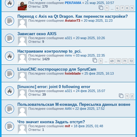
Последнее сообщение
РЕКЛАМА
«
21 мар 2025, 10:57
Ответы:
170
1
6
7
8
9
…
Переход с Axis на Qt Dragon. Как перенести настройки?
Последнее сообщение
Aviator73
«
20 мар 2025, 11:23
Зависает окно AXIS
Последнее сообщение
a321
«
20 мар 2025, 10:26
Ответы:
9
Настраиваем контроллер to_pci.
Последнее сообщение
mmv
«
03 мар 2025, 22:35
Ответы:
1429
1
69
70
71
72
…
LinuxCNC постпроцессор для SprutCam
Последнее сообщение
hxteblade
«
25 фев 2025, 16:13
[linuxcnc] error: joint 0 following error
Последнее сообщение
a321
«
24 фев 2025, 15:07
Ответы:
39
1
2
Пользовательская M-команда. Пересылка данных вовне
Последнее сообщение
AAN
«
22 фев 2025, 17:52
Что значит кнопка Задать отступ?
Последнее сообщение
mif
«
18 фев 2025, 01:48
Ответы:
1