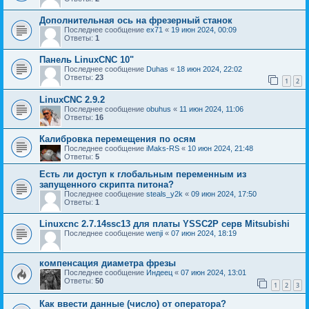
Дополнительная ось на фрезерный станок
Последнее сообщение
ex71
«
19 июн 2024, 00:09
Ответы:
1
Панель LinuxCNC 10"
Последнее сообщение
Duhas
«
18 июн 2024, 22:02
Ответы:
23
1
2
LinuxCNC 2.9.2
Последнее сообщение
obuhus
«
11 июн 2024, 11:06
Ответы:
16
Калибровка перемещения по осям
Последнее сообщение
iMaks-RS
«
10 июн 2024, 21:48
Ответы:
5
Есть ли доступ к глобальным переменным из
запущенного скрипта питона?
Последнее сообщение
steals_y2k
«
09 июн 2024, 17:50
Ответы:
1
Linuxcnc 2.7.14ssc13 для платы YSSC2P серв Mitsubishi
Последнее сообщение
wenji
«
07 июн 2024, 18:19
компенсация диаметра фрезы
Последнее сообщение
Индеец
«
07 июн 2024, 13:01
Ответы:
50
1
2
3
Как ввести данные (число) от оператора?