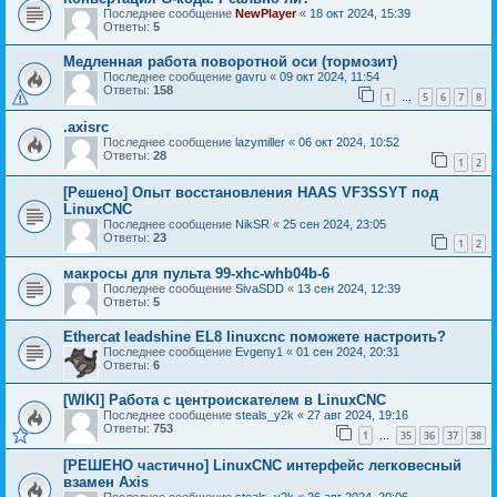
Последнее сообщение
NewPlayer
«
18 окт 2024, 15:39
Ответы:
5
Медленная работа поворотной оси (тормозит)
Последнее сообщение
gavru
«
09 окт 2024, 11:54
Ответы:
158
1
5
6
7
8
…
.axisrc
Последнее сообщение
lazymiller
«
06 окт 2024, 10:52
Ответы:
28
1
2
[Решено] Опыт восстановления HAAS VF3SSYT под
LinuxCNC
Последнее сообщение
NikSR
«
25 сен 2024, 23:05
Ответы:
23
1
2
макросы для пульта 99-xhc-whb04b-6
Последнее сообщение
SivaSDD
«
13 сен 2024, 12:39
Ответы:
5
Ethercat leadshine EL8 linuxcnc поможете настроить?
Последнее сообщение
Evgeny1
«
01 сен 2024, 20:31
Ответы:
6
[WIKI] Работа с центроискателем в LinuxCNC
Последнее сообщение
steals_y2k
«
27 авг 2024, 19:16
Ответы:
753
1
35
36
37
38
…
[РЕШЕНО частично] LinuxCNC интерфейс легковесный
взамен Axis
Последнее сообщение
steals_y2k
«
26 авг 2024, 20:06