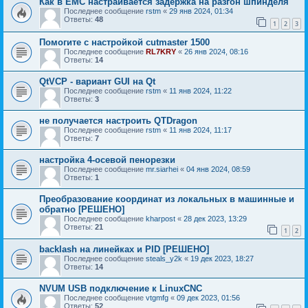
Как в EMC настраивается задержка на разгон шпинделя
Последнее сообщение
rstm
«
29 янв 2024, 01:34
Ответы:
48
1
2
3
Помогите с настройкой cutmaster 1500
Последнее сообщение
RL7KRY
«
26 янв 2024, 08:16
Ответы:
14
QtVCP - вариант GUI на Qt
Последнее сообщение
rstm
«
11 янв 2024, 11:22
Ответы:
3
не получается настроить QTDragon
Последнее сообщение
rstm
«
11 янв 2024, 11:17
Ответы:
7
настройка 4-осевой пенорезки
Последнее сообщение
mr.siarhei
«
04 янв 2024, 08:59
Ответы:
1
Преобразование координат из локальных в машинные и
обратно [РЕШЕНО]
Последнее сообщение
kharpost
«
28 дек 2023, 13:29
Ответы:
21
1
2
backlash на линейках и PID [РЕШЕНО]
Последнее сообщение
steals_y2k
«
19 дек 2023, 18:27
Ответы:
14
NVUM USB подключение к LinuxCNC
Последнее сообщение
vtgmfg
«
09 дек 2023, 01:56
Ответы:
52