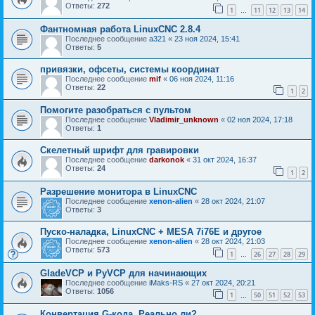
Ответы:
272
1
11
12
13
14
…
Фантномная работа LinuxCNC 2.8.4
Последнее сообщение
a321
«
23 ноя 2024, 15:41
Ответы:
5
привязки, офсеты, системы координат
Последнее сообщение
mif
«
06 ноя 2024, 11:16
Ответы:
22
1
2
Помогите разобраться с пультом
Последнее сообщение
Vladimir_unknown
«
02 ноя 2024, 17:18
Ответы:
1
Скелетный шрифт для гравировки
Последнее сообщение
darkonok
«
31 окт 2024, 16:37
Ответы:
24
1
2
Разрешение монитора в LinuxCNC
Последнее сообщение
xenon-alien
«
28 окт 2024, 21:07
Ответы:
3
Пуско-наладка, LinuxCNC + MESA 7i76E и другое
Последнее сообщение
xenon-alien
«
28 окт 2024, 21:03
Ответы:
573
1
26
27
28
29
…
GladeVCP и PyVCP для начинающих
Последнее сообщение
iMaks-RS
«
27 окт 2024, 20:21
Ответы:
1056
1
50
51
52
53
…
Конвертация G-кода. Реально ли?