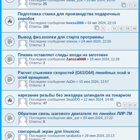
Ответы:
25
1
2
Подготовка станка для производства подарочных
коробок
Последнее сообщение
boxxx2006
«
04 авг 2024, 22:19
Ответы:
266
1
11
12
13
14
…
Вывод физ.кнопки для старта программы
Последнее сообщение
snexus
«
24 июл 2024, 22:26
Ответы:
3
Плазма оставляет следы входа на заготовке
Последнее сообщение
Zanoza6668
«
18 июл 2024, 12:28
Ответы:
2
Расчет стыковки скоростей (G61/G64) линейных осей и
осей вращения.
Последнее сообщение
AuDin
«
15 июл 2024, 13:57
Ответы:
4
нарезание резьбы без энкодера шпинделя на токарном
Последнее сообщение
SivaSDD
«
12 июл 2024, 14:46
Ответы:
47
1
2
3
Обратная связь шагового двигателя по линейке ЛИР-7М
Последнее сообщение
alex_sar
«
03 июл 2024, 17:22
Ответы:
8
сенсорный экран для linuxcnc
Последнее сообщение
tarabarka
«
29 июн 2024, 23:13
Ответы:
2