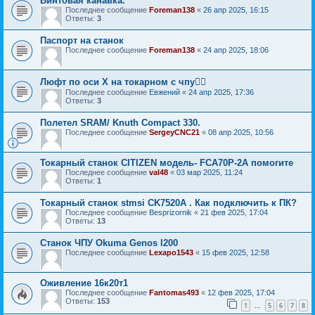
Винтовая канавка.
Последнее сообщение
Foreman138
«
26 апр 2025, 16:15
Ответы:
3
Паспорт на станок
Последнее сообщение
Foreman138
«
24 апр 2025, 18:06
Люфт по оси X на токарном с чпу🤦‍♂️
Последнее сообщение
Евжений
«
24 апр 2025, 17:36
Ответы:
3
Полетел SRAM/ Knuth Compact 330.
Последнее сообщение
SergeyCNC21
«
08 апр 2025, 10:56
Токарный станок CITIZEN модель- FCA70P-2A помогите
Последнее сообщение
val48
«
03 мар 2025, 11:24
Ответы:
1
Токарный станок stmsi CK7520A . Как подключить к ПК?
Последнее сообщение
Besprizornik
«
21 фев 2025, 17:04
Ответы:
13
Станок ЧПУ Okuma Genos l200
Последнее сообщение
Lexapo1543
«
15 фев 2025, 12:58
Оживление 16к20т1
Последнее сообщение
Fantomas493
«
12 фев 2025, 17:04
Ответы:
153
1
5
6
7
8
…