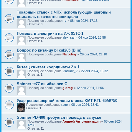
Ответы:
1
Токарный станок с ЧПУ, использующий шаговый
двигатель в качестве шпинделя
Последнее сообщение
rry
«
08 ноя 2024, 17:13
Ответы:
3
Помощь в электрики на ИЖ 95ТС-1
Последнее сообщение
alex_sar
«
04 ноя 2024, 15:58
Ответы:
4
Вопрос по китайцу bl csl265 (Blin)
Последнее сообщение
Narodiny
«
29 окт 2024, 21:18
Китаец считает координаты 2 к 1
Последнее сообщение
Vladimir_V
«
22 окт 2024, 18:32
Ответы:
1
Spinner tc77 ошибка оси C
Последнее сообщение
gidrog
«
12 сен 2024, 14:56
Удар револьверной головы станка KMT KTL 65M/750
Последнее сообщение
rage
«
08 сен 2024, 18:41
Ответы:
1
Spinner PD-400 требуется помощь в запуске
Последнее сообщение
Андрей Автоматизация
«
08 сен 2024,
12:39
Ответы:
11