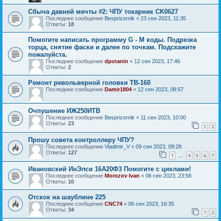
Сбыча давней мечты #2: ЧПУ токарник CK0627
Последнее сообщение
Besprizornik
«
23 сен 2023, 11:35
Ответы:
18
Помогите написать программу G - M коды. Подрезка
торца, снятие фаски и далее по точкам. Подскажите
пожалуйста.
Последнее сообщение
dpotanin
«
12 сен 2023, 17:46
Ответы:
2
Ремонт револьверной головки TB-160
Последнее сообщение
Damir1804
«
12 сен 2023, 08:57
Очпушение ИЖ250ИТВ
Последнее сообщение
Besprizornik
«
11 сен 2023, 10:00
Ответы:
23
1
2
Прошу совета контроллеру ЧПУ?
Последнее сообщение
Vladimir_V
«
09 сен 2023, 09:28
Ответы:
127
1
4
5
6
7
…
Ивановский ИнЭлси 16А20Ф3 Помогите с циклами!
Последнее сообщение
Morozov Ivan
«
06 сен 2023, 23:58
Ответы:
10
Отскок на шаублине 225
Последнее сообщение
СNC74
«
06 сен 2023, 16:35
Ответы:
34
1
2