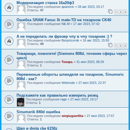
Модернизация станка 16а20ф3
Последнее сообщение
apanovic
«
28 авг 2023, 03:17
Ответы:
47
1
2
3
Ошибка SRAM Fanuc 0i mate-TD на токарном CK40
Последнее сообщение
Nik.M
«
17 авг 2023, 07:42
А не переделать ли фрезер чпу в чпу токарник :) ?
Последнее сообщение
Besprizornik
«
16 авг 2023, 15:50
Ответы:
49
1
2
3
Товарищи, помогите! (Siemens 808d, точение сферы через
цикл)
Последнее сообщение
Токарь
«
31 июл 2023, 08:29
Ответы:
1
Переменные обороты шпинделя на токарном, Sinumeric
808d - как?
Последнее сообщение
Webnode
«
27 июл 2023, 22:37
Подскажите как правильно измерить резец
Последнее сообщение
rage
«
27 июл 2023, 19:17
Ответы:
1
Sinumerik 840d ошибка
Последнее сообщение
sergiugavrilita
«
27 июл 2023, 17:57
Ответы:
1
Швп и dmtg cke 6150z