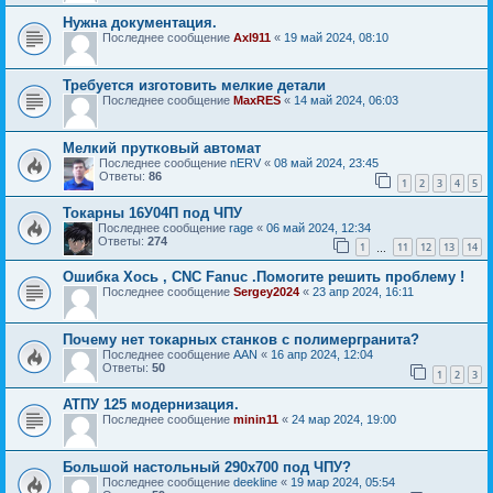
Нужна документация.
Последнее сообщение
Axl911
«
19 май 2024, 08:10
Требуется изготовить мелкие детали
Последнее сообщение
MaxRES
«
14 май 2024, 06:03
Мелкий прутковый автомат
Последнее сообщение
nERV
«
08 май 2024, 23:45
Ответы:
86
1
2
3
4
5
Токарны 16У04П под ЧПУ
Последнее сообщение
rage
«
06 май 2024, 12:34
Ответы:
274
1
11
12
13
14
…
Ошибка Хось , CNC Fanuc .Помогите решить проблему !
Последнее сообщение
Sergey2024
«
23 апр 2024, 16:11
Почему нет токарных станков с полимергранита?
Последнее сообщение
AAN
«
16 апр 2024, 12:04
Ответы:
50
1
2
3
АТПУ 125 модернизация.
Последнее сообщение
minin11
«
24 мар 2024, 19:00
Большой настольный 290х700 под ЧПУ?
Последнее сообщение
deekline
«
19 мар 2024, 05:54