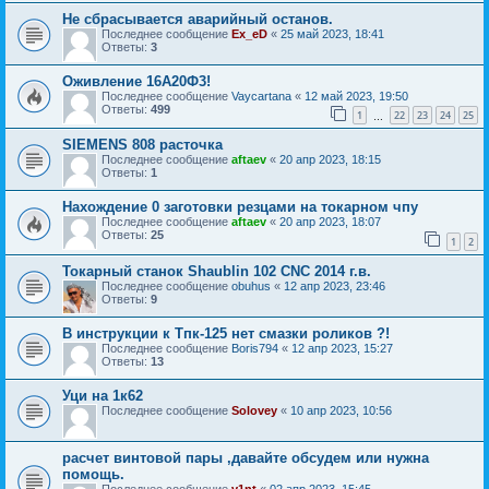
Не сбрасывается аварийный останов.
Последнее сообщение
Ex_eD
«
25 май 2023, 18:41
Ответы:
3
Оживление 16А20Ф3!
Последнее сообщение
Vaycartana
«
12 май 2023, 19:50
Ответы:
499
1
22
23
24
25
…
SIEMENS 808 расточка
Последнее сообщение
aftaev
«
20 апр 2023, 18:15
Ответы:
1
Нахождение 0 заготовки резцами на токарном чпу
Последнее сообщение
aftaev
«
20 апр 2023, 18:07
Ответы:
25
1
2
Токарный станок Shaublin 102 CNC 2014 г.в.
Последнее сообщение
obuhus
«
12 апр 2023, 23:46
Ответы:
9
В инструкции к Тпк-125 нет смазки роликов ?!
Последнее сообщение
Boris794
«
12 апр 2023, 15:27
Ответы:
13
Уци на 1к62
Последнее сообщение
Solovey
«
10 апр 2023, 10:56
расчет винтовой пары ,давайте обсудем или нужна
помощь.
Последнее сообщение
v1nt
«
02 апр 2023, 15:45