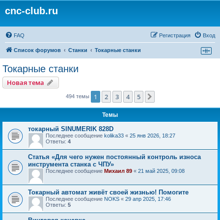
cnc-club.ru
FAQ
Регистрация
Вход
Список форумов
Станки
Токарные станки
Токарные станки
Новая тема
1
2
3
4
5
След.
494 темы
Темы
токарный SINUMERIK 828D
Последнее сообщение
kolika33
«
25 янв 2026, 18:27
Ответы:
4
Статья «Для чего нужен постоянный контроль износа
инструмента станка с ЧПУ»
Последнее сообщение
Михаил 89
«
21 май 2025, 09:08
Токарный автомат живёт своей жизнью! Помогите
Последнее сообщение
NOKS
«
29 апр 2025, 17:46
Ответы:
5