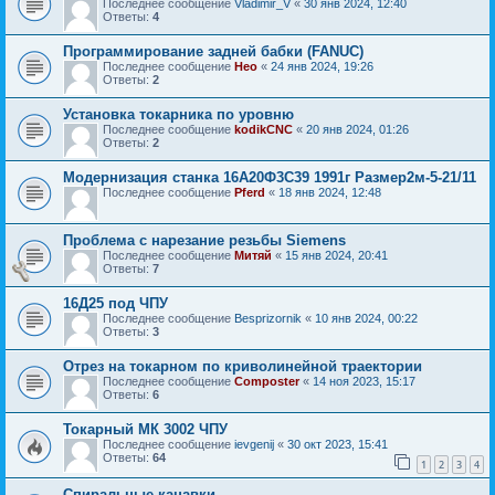
Последнее сообщение
Vladimir_V
«
30 янв 2024, 12:40
Ответы:
4
Программирование задней бабки (FANUC)
Последнее сообщение
Нео
«
24 янв 2024, 19:26
Ответы:
2
Установка токарника по уровню
Последнее сообщение
kodikCNC
«
20 янв 2024, 01:26
Ответы:
2
Модернизация станка 16А20Ф3С39 1991г Размер2м-5-21/11
Последнее сообщение
Pferd
«
18 янв 2024, 12:48
Проблема с нарезание резьбы Siemens
Последнее сообщение
Митяй
«
15 янв 2024, 20:41
Ответы:
7
16Д25 под ЧПУ
Последнее сообщение
Besprizornik
«
10 янв 2024, 00:22
Ответы:
3
Отрез на токарном по криволинейной траектории
Последнее сообщение
Composter
«
14 ноя 2023, 15:17
Ответы:
6
Токарный МК 3002 ЧПУ
Последнее сообщение
ievgenij
«
30 окт 2023, 15:41
Ответы:
64
1
2
3
4
Спиральные канавки