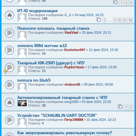
Ответы:
59
1
2
3
ИТ-42 модернизация
Последнее сообщение
G_A
«
04 мар 2024, 16:23
Ответы:
199
1
7
8
9
10
…
Помогите опознать токарный станок
Последнее сообщение
VladVlad
«
29 фев 2024, 20:12
siemens 808d метчик м12
Последнее сообщение
Evolution947
«
21 фев 2024, 15:30
Ответы:
16
Токарный ИЖ-250П (удмурт) с ЧПУ
Последнее сообщение
PupkinYasia
«
17 фев 2024, 23:08
Ответы:
13
nomura nn-16ub5
Последнее сообщение
shabun26
«
08 фев 2024, 09:58
Автоматизированный токарный станок с ЧПУ
Последнее сообщение
serg1958
«
03 фев 2024, 22:05
Ответы:
28
1
2
Устройство "SCHAUBLIN UART DOCTOR"
Последнее сообщение
Петр198888
«
01 фев 2024, 10:23
Ответы:
4
Как запрограммировать револьверную голову?