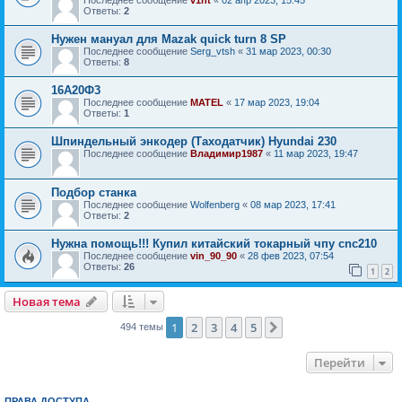
Ответы:
2
Нужен мануал для Mazak quick turn 8 SP
Последнее сообщение
Serg_vtsh
«
31 мар 2023, 00:30
Ответы:
8
16А20Ф3
Последнее сообщение
MATEL
«
17 мар 2023, 19:04
Ответы:
1
Шпиндельный энкодер (Таходатчик) Hyundai 230
Последнее сообщение
Владимир1987
«
11 мар 2023, 19:47
Подбор станка
Последнее сообщение
Wolfenberg
«
08 мар 2023, 17:41
Ответы:
2
Нужна помощь!!! Купил китайский токарный чпу cnc210
Последнее сообщение
vin_90_90
«
28 фев 2023, 07:54
Ответы:
26
1
2
Новая тема
1
2
3
4
5
След.
494 темы
Перейти
ПРАВА ДОСТУПА