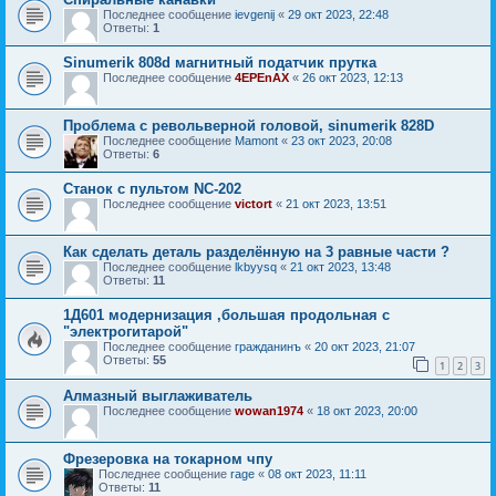
Последнее сообщение
ievgenij
«
29 окт 2023, 22:48
Ответы:
1
Sinumerik 808d магнитный податчик прутка
Последнее сообщение
4EPEnAX
«
26 окт 2023, 12:13
Проблема с револьверной головой, sinumerik 828D
Последнее сообщение
Mamont
«
23 окт 2023, 20:08
Ответы:
6
Станок с пультом NC-202
Последнее сообщение
victort
«
21 окт 2023, 13:51
Как сделать деталь разделённую на 3 равные части ?
Последнее сообщение
lkbyysq
«
21 окт 2023, 13:48
Ответы:
11
1Д601 модернизация ,большая продольная с
"электрогитарой"
Последнее сообщение
гражданинъ
«
20 окт 2023, 21:07
Ответы:
55
1
2
3
Алмазный выглаживатель
Последнее сообщение
wowan1974
«
18 окт 2023, 20:00
Фрезеровка на токарном чпу
Последнее сообщение
rage
«
08 окт 2023, 11:11
Ответы:
11