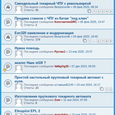
Самодельный токарный ЧПУ с револьверкой
Последнее сообщение
Besprizornik
«
06 фев 2025, 08:34
Ответы:
91
1
2
3
4
5
Продажа станков с ЧПУ из Китая "под ключ"
Последнее сообщение
КонстантинDRC
«
05 фев 2025, 14:47
Ответы:
2
Een320 оживление и модернизация
Последнее сообщение
Besprizornik
«
04 фев 2025, 18:40
Ответы:
174
1
6
7
8
9
…
Нужна помощь
Последнее сообщение
Рустик1
«
13 янв 2025, 23:37
аналог Haas st10l ?
Последнее сообщение
VaNgOg25
«
07 дек 2024, 09:59
Простой настольный прутковый токарный автомат с
нуля.
Последнее сообщение
уставший2145
«
19 ноя 2024, 16:17
Ответы:
23
1
2
Изготовление пруткового токарного автомата
Последнее сообщение
Zver
«
11 ноя 2024, 07:59
Ответы:
8
Eltropilot EPL 2
Последнее сообщение
maschdoc
«
10 ноя 2024, 16:03