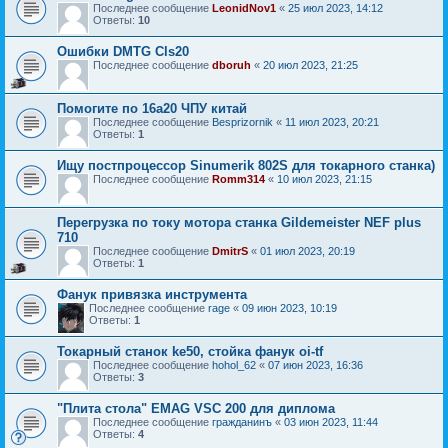
Последнее сообщение
LeonidNov1
«
25 июл 2023, 14:12
Ответы:
10
Ошибки DMTG Cls20
Последнее сообщение
dboruh
«
20 июл 2023, 21:25
Помогите по 16а20 ЧПУ китай
Последнее сообщение
Besprizornik
«
11 июл 2023, 20:21
Ответы:
1
Ищу постпроцессор Sinumerik 802S для токарного станка)
Последнее сообщение
Romm314
«
10 июл 2023, 21:15
Перегрузка по току мотора станка Gildemeister NEF plus
710
Последнее сообщение
DmitrS
«
01 июл 2023, 20:19
Ответы:
1
Фанук привязка инструмента
Последнее сообщение
rage
«
09 июн 2023, 10:19
Ответы:
1
Токарный станок ke50, стойка фанук oi-tf
Последнее сообщение
hohol_62
«
07 июн 2023, 16:36
Ответы:
3
"Плита стола" EMAG VSC 200 для диплома
Последнее сообщение
гражданинъ
«
03 июн 2023, 11:44
Ответы:
4