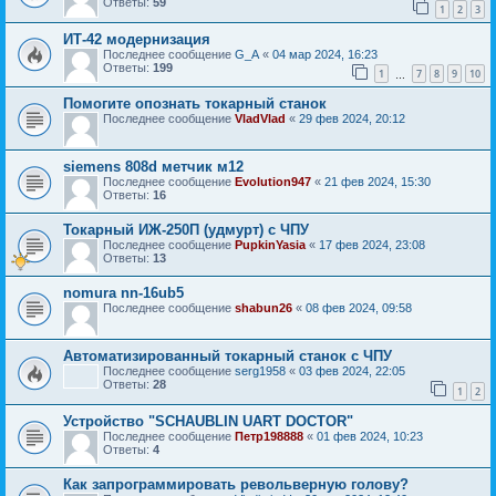
Ответы:
59
1
2
3
ИТ-42 модернизация
Последнее сообщение
G_A
«
04 мар 2024, 16:23
Ответы:
199
1
7
8
9
10
…
Помогите опознать токарный станок
Последнее сообщение
VladVlad
«
29 фев 2024, 20:12
siemens 808d метчик м12
Последнее сообщение
Evolution947
«
21 фев 2024, 15:30
Ответы:
16
Токарный ИЖ-250П (удмурт) с ЧПУ
Последнее сообщение
PupkinYasia
«
17 фев 2024, 23:08
Ответы:
13
nomura nn-16ub5
Последнее сообщение
shabun26
«
08 фев 2024, 09:58
Автоматизированный токарный станок с ЧПУ
Последнее сообщение
serg1958
«
03 фев 2024, 22:05
Ответы:
28
1
2
Устройство "SCHAUBLIN UART DOCTOR"
Последнее сообщение
Петр198888
«
01 фев 2024, 10:23
Ответы:
4
Как запрограммировать револьверную голову?