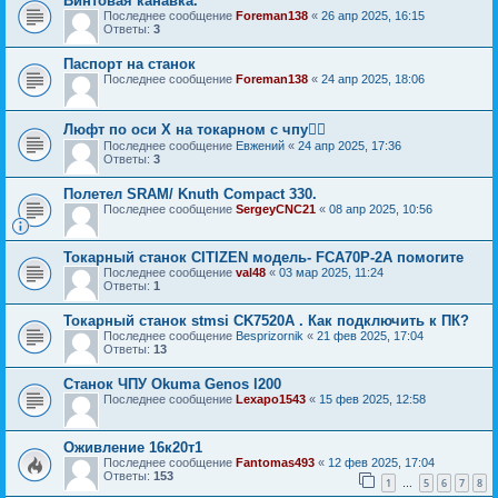
Винтовая канавка.
Последнее сообщение
Foreman138
«
26 апр 2025, 16:15
Ответы:
3
Паспорт на станок
Последнее сообщение
Foreman138
«
24 апр 2025, 18:06
Люфт по оси X на токарном с чпу🤦‍♂️
Последнее сообщение
Евжений
«
24 апр 2025, 17:36
Ответы:
3
Полетел SRAM/ Knuth Compact 330.
Последнее сообщение
SergeyCNC21
«
08 апр 2025, 10:56
Токарный станок CITIZEN модель- FCA70P-2A помогите
Последнее сообщение
val48
«
03 мар 2025, 11:24
Ответы:
1
Токарный станок stmsi CK7520A . Как подключить к ПК?
Последнее сообщение
Besprizornik
«
21 фев 2025, 17:04
Ответы:
13
Станок ЧПУ Okuma Genos l200
Последнее сообщение
Lexapo1543
«
15 фев 2025, 12:58
Оживление 16к20т1
Последнее сообщение
Fantomas493
«
12 фев 2025, 17:04
Ответы:
153
1
5
6
7
8
…