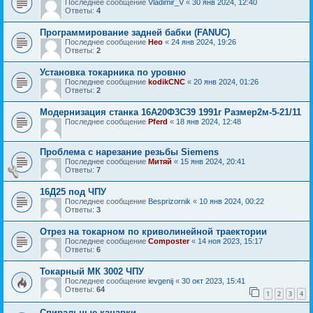
Последнее сообщение
Vladimir_V
«
30 янв 2024, 12:40
Ответы:
4
Программирование задней бабки (FANUC)
Последнее сообщение
Нео
«
24 янв 2024, 19:26
Ответы:
2
Установка токарника по уровню
Последнее сообщение
kodikCNC
«
20 янв 2024, 01:26
Ответы:
2
Модернизация станка 16А20Ф3С39 1991г Размер2м-5-21/11
Последнее сообщение
Pferd
«
18 янв 2024, 12:48
Проблема с нарезание резьбы Siemens
Последнее сообщение
Митяй
«
15 янв 2024, 20:41
Ответы:
7
16Д25 под ЧПУ
Последнее сообщение
Besprizornik
«
10 янв 2024, 00:22
Ответы:
3
Отрез на токарном по криволинейной траектории
Последнее сообщение
Composter
«
14 ноя 2023, 15:17
Ответы:
6
Токарный МК 3002 ЧПУ
Последнее сообщение
ievgenij
«
30 окт 2023, 15:41
Ответы:
64
1
2
3
4
Спиральные канавки