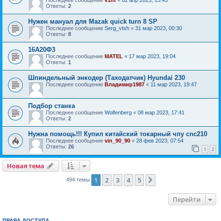
Ответы:
2
Нужен мануал для Mazak quick turn 8 SP
Последнее сообщение
Serg_vtsh
«
31 мар 2023, 00:30
Ответы:
8
16А20Ф3
Последнее сообщение
MATEL
«
17 мар 2023, 19:04
Ответы:
1
Шпиндельный энкодер (Таходатчик) Hyundai 230
Последнее сообщение
Владимир1987
«
11 мар 2023, 19:47
Подбор станка
Последнее сообщение
Wolfenberg
«
08 мар 2023, 17:41
Ответы:
2
Нужна помощь!!! Купил китайский токарный чпу cnc210
Последнее сообщение
vin_90_90
«
28 фев 2023, 07:54
Ответы:
26
1
2
Новая тема
1
2
3
4
5
След.
494 темы
Перейти
ПРАВА ДОСТУПА