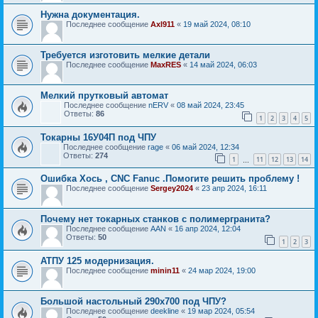
Нужна документация.
Последнее сообщение
Axl911
«
19 май 2024, 08:10
Требуется изготовить мелкие детали
Последнее сообщение
MaxRES
«
14 май 2024, 06:03
Мелкий прутковый автомат
Последнее сообщение
nERV
«
08 май 2024, 23:45
Ответы:
86
1
2
3
4
5
Токарны 16У04П под ЧПУ
Последнее сообщение
rage
«
06 май 2024, 12:34
Ответы:
274
1
11
12
13
14
…
Ошибка Хось , CNC Fanuc .Помогите решить проблему !
Последнее сообщение
Sergey2024
«
23 апр 2024, 16:11
Почему нет токарных станков с полимергранита?
Последнее сообщение
AAN
«
16 апр 2024, 12:04
Ответы:
50
1
2
3
АТПУ 125 модернизация.
Последнее сообщение
minin11
«
24 мар 2024, 19:00
Большой настольный 290х700 под ЧПУ?
Последнее сообщение
deekline
«
19 мар 2024, 05:54