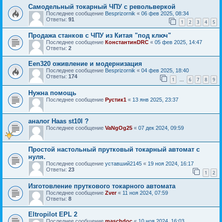
Самодельный токарный ЧПУ с револьверкой
Последнее сообщение
Besprizornik
«
06 фев 2025, 08:34
Ответы:
91
1
2
3
4
5
Продажа станков с ЧПУ из Китая "под ключ"
Последнее сообщение
КонстантинDRC
«
05 фев 2025, 14:47
Ответы:
2
Een320 оживление и модернизация
Последнее сообщение
Besprizornik
«
04 фев 2025, 18:40
Ответы:
174
1
6
7
8
9
…
Нужна помощь
Последнее сообщение
Рустик1
«
13 янв 2025, 23:37
аналог Haas st10l ?
Последнее сообщение
VaNgOg25
«
07 дек 2024, 09:59
Простой настольный прутковый токарный автомат с
нуля.
Последнее сообщение
уставший2145
«
19 ноя 2024, 16:17
Ответы:
23
1
2
Изготовление пруткового токарного автомата
Последнее сообщение
Zver
«
11 ноя 2024, 07:59
Ответы:
8
Eltropilot EPL 2
Последнее сообщение
maschdoc
«
10 ноя 2024, 16:03