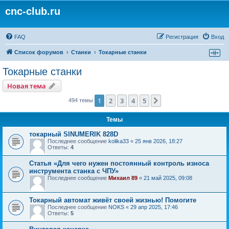
cnc-club.ru
FAQ
Регистрация
Вход
Список форумов
Станки
Токарные станки
Токарные станки
Новая тема
1
2
3
4
5
След.
494 темы
Темы
токарный SINUMERIK 828D
Последнее сообщение
kolika33
«
25 янв 2026, 18:27
Ответы:
4
Статья «Для чего нужен постоянный контроль износа
инструмента станка с ЧПУ»
Последнее сообщение
Михаил 89
«
21 май 2025, 09:08
Токарный автомат живёт своей жизнью! Помогите
Последнее сообщение
NOKS
«
29 апр 2025, 17:46
Ответы:
5