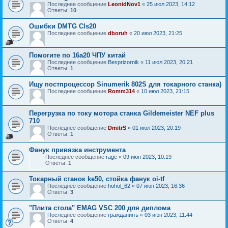
Последнее сообщение
LeonidNov1
«
25 июл 2023, 14:12
Ответы:
10
Ошибки DMTG Cls20
Последнее сообщение
dboruh
«
20 июл 2023, 21:25
Помогите по 16а20 ЧПУ китай
Последнее сообщение
Besprizornik
«
11 июл 2023, 20:21
Ответы:
1
Ищу постпроцессор Sinumerik 802S для токарного станка)
Последнее сообщение
Romm314
«
10 июл 2023, 21:15
Перегрузка по току мотора станка Gildemeister NEF plus
710
Последнее сообщение
DmitrS
«
01 июл 2023, 20:19
Ответы:
1
Фанук привязка инструмента
Последнее сообщение
rage
«
09 июн 2023, 10:19
Ответы:
1
Токарный станок ke50, стойка фанук oi-tf
Последнее сообщение
hohol_62
«
07 июн 2023, 16:36
Ответы:
3
"Плита стола" EMAG VSC 200 для диплома
Последнее сообщение
гражданинъ
«
03 июн 2023, 11:44
Ответы:
4