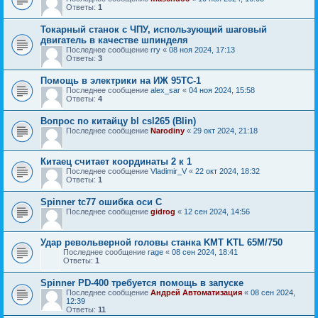
Ответы:
1
Токарный станок с ЧПУ, использующий шаговый
двигатель в качестве шпинделя
Последнее сообщение
rry
«
08 ноя 2024, 17:13
Ответы:
3
Помощь в электрики на ИЖ 95ТС-1
Последнее сообщение
alex_sar
«
04 ноя 2024, 15:58
Ответы:
4
Вопрос по китайцу bl csl265 (Blin)
Последнее сообщение
Narodiny
«
29 окт 2024, 21:18
Китаец считает координаты 2 к 1
Последнее сообщение
Vladimir_V
«
22 окт 2024, 18:32
Ответы:
1
Spinner tc77 ошибка оси C
Последнее сообщение
gidrog
«
12 сен 2024, 14:56
Удар револьверной головы станка KMT KTL 65M/750
Последнее сообщение
rage
«
08 сен 2024, 18:41
Ответы:
1
Spinner PD-400 требуется помощь в запуске
Последнее сообщение
Андрей Автоматизация
«
08 сен 2024,
12:39
Ответы:
11