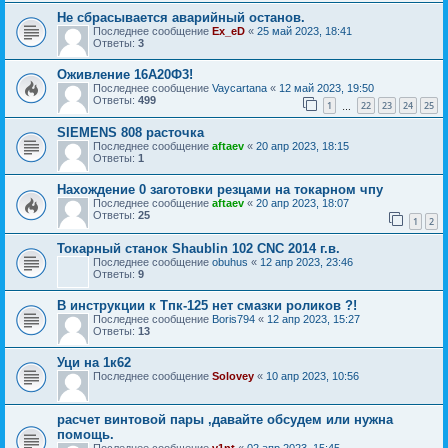
Не сбрасывается аварийный останов.
Последнее сообщение
Ex_eD
«
25 май 2023, 18:41
Ответы:
3
Оживление 16А20Ф3!
Последнее сообщение
Vaycartana
«
12 май 2023, 19:50
Ответы:
499
1
22
23
24
25
…
SIEMENS 808 расточка
Последнее сообщение
aftaev
«
20 апр 2023, 18:15
Ответы:
1
Нахождение 0 заготовки резцами на токарном чпу
Последнее сообщение
aftaev
«
20 апр 2023, 18:07
Ответы:
25
1
2
Токарный станок Shaublin 102 CNC 2014 г.в.
Последнее сообщение
obuhus
«
12 апр 2023, 23:46
Ответы:
9
В инструкции к Тпк-125 нет смазки роликов ?!
Последнее сообщение
Boris794
«
12 апр 2023, 15:27
Ответы:
13
Уци на 1к62
Последнее сообщение
Solovey
«
10 апр 2023, 10:56
расчет винтовой пары ,давайте обсудем или нужна
помощь.
Последнее сообщение
v1nt
«
02 апр 2023, 15:45