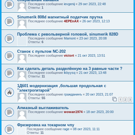
Последнее сообщение
ievgenij
«
29 окт 2023, 22:48
Ответы:
1
Sinumerik 808d магнитный податчик прутка
Последнее сообщение
4EPEnAX
«
26 окт 2023, 12:13
Проблема с револьверной головой, sinumerik 828D
Последнее сообщение
Mamont
«
23 окт 2023, 20:08
Ответы:
6
Станок с пультом NC-202
Последнее сообщение
victort
«
21 окт 2023, 13:51
Как сделать деталь разделённую на 3 равные части ?
Последнее сообщение
lkbyysq
«
21 окт 2023, 13:48
Ответы:
11
1Д601 модернизация ,большая продольная с
"электрогитарой"
Последнее сообщение
гражданинъ
«
20 окт 2023, 21:07
Ответы:
55
1
2
3
Алмазный выглаживатель
Последнее сообщение
wowan1974
«
18 окт 2023, 20:00
Фрезеровка на токарном чпу
Последнее сообщение
rage
«
08 окт 2023, 11:11
Ответы:
11