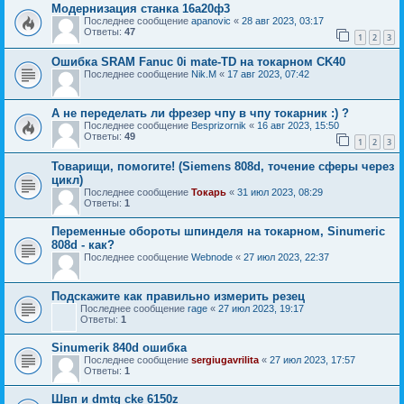
Модернизация станка 16а20ф3
Последнее сообщение
apanovic
«
28 авг 2023, 03:17
Ответы:
47
1
2
3
Ошибка SRAM Fanuc 0i mate-TD на токарном CK40
Последнее сообщение
Nik.M
«
17 авг 2023, 07:42
А не переделать ли фрезер чпу в чпу токарник :) ?
Последнее сообщение
Besprizornik
«
16 авг 2023, 15:50
Ответы:
49
1
2
3
Товарищи, помогите! (Siemens 808d, точение сферы через
цикл)
Последнее сообщение
Токарь
«
31 июл 2023, 08:29
Ответы:
1
Переменные обороты шпинделя на токарном, Sinumeric
808d - как?
Последнее сообщение
Webnode
«
27 июл 2023, 22:37
Подскажите как правильно измерить резец
Последнее сообщение
rage
«
27 июл 2023, 19:17
Ответы:
1
Sinumerik 840d ошибка
Последнее сообщение
sergiugavrilita
«
27 июл 2023, 17:57
Ответы:
1
Швп и dmtg cke 6150z