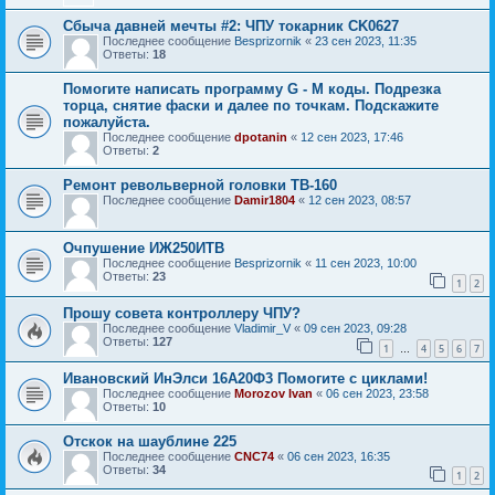
Сбыча давней мечты #2: ЧПУ токарник CK0627
Последнее сообщение
Besprizornik
«
23 сен 2023, 11:35
Ответы:
18
Помогите написать программу G - M коды. Подрезка
торца, снятие фаски и далее по точкам. Подскажите
пожалуйста.
Последнее сообщение
dpotanin
«
12 сен 2023, 17:46
Ответы:
2
Ремонт револьверной головки TB-160
Последнее сообщение
Damir1804
«
12 сен 2023, 08:57
Очпушение ИЖ250ИТВ
Последнее сообщение
Besprizornik
«
11 сен 2023, 10:00
Ответы:
23
1
2
Прошу совета контроллеру ЧПУ?
Последнее сообщение
Vladimir_V
«
09 сен 2023, 09:28
Ответы:
127
1
4
5
6
7
…
Ивановский ИнЭлси 16А20Ф3 Помогите с циклами!
Последнее сообщение
Morozov Ivan
«
06 сен 2023, 23:58
Ответы:
10
Отскок на шаублине 225
Последнее сообщение
СNC74
«
06 сен 2023, 16:35
Ответы:
34
1
2