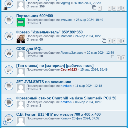
Последнее сообщение
vtgmfg
«
26 мар 2024, 22:20
Ответы:
159
1
5
6
7
8
…
Портальник 600*400
Последнее сообщение
xvovanx
«
26 мар 2024, 19:49
Ответы:
1
Фрезер "Измельчитель" 850*380*350
Последнее сообщение
Mamont
«
24 мар 2024, 10:25
Ответы:
69
1
2
3
4
СОЖ для MQL
Последнее сообщение
ЛеонидЗахаров
«
20 мар 2024, 12:59
Ответы:
28
1
2
[Тип станка] по [материал] [рабочее поле]
Последнее сообщение
Сергей123
«
15 мар 2024, 18:49
JET JVM-836TS по алюминию
Последнее сообщение
nevkon
«
11 мар 2024, 12:18
Ответы:
1
Фрезерный станок Churchill на базе Sinumerik PCU 50
Последнее сообщение
nevkon
«
06 мар 2024, 10:18
Ответы:
1
C.B. Ferrari B13 ЧПУ по металл 700 x 400 x 400
Последнее сообщение
Kamo
«
23 фев 2024, 07:32