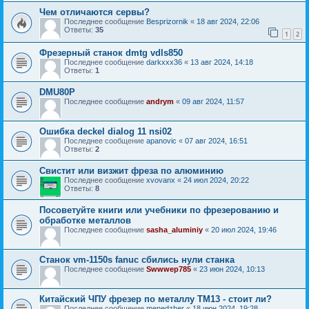
Чем отличаются сервы?
Последнее сообщение
Besprizornik
«
18 авг 2024, 22:06
Ответы:
35
1
2
Фрезерный станок dmtg vdls850
Последнее сообщение
darkxxx36
«
13 авг 2024, 14:18
Ответы:
1
DMU80P
Последнее сообщение
andrym
«
09 авг 2024, 11:57
Ошибка deckel dialog 11 nsi02
Последнее сообщение
apanovic
«
07 авг 2024, 16:51
Ответы:
2
Свистит или визжит фреза по алюминию
Последнее сообщение
xvovanx
«
24 июл 2024, 20:22
Ответы:
8
Посоветуйте книги или учебники по фрезерованию и
обработке металлов
Последнее сообщение
sasha_aluminiy
«
20 июл 2024, 19:46
Станок vm-1150s fanuc сбились нули станка
Последнее сообщение
Swwwep785
«
23 июн 2024, 10:13
Китайский ЧПУ фрезер по металлу TM13 - стоит ли?
Последнее сообщение
menedzher
«
18 июн 2024, 19:28