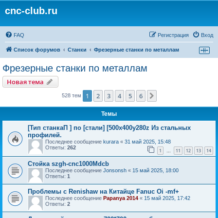
cnc-club.ru
FAQ
Регистрация
Вход
Список форумов
Станки
Фрезерные станки по металлам
Фрезерные станки по металлам
Новая тема
1
2
3
4
5
6
След.
528 тем
Темы
[Тип станкаП ] по [стали] [500х400у280z Из стальных
профилей.
Последнее сообщение
kurara
«
31 май 2025, 15:48
Ответы:
262
1
11
12
13
14
…
Стойка szgh-cnc1000Mdcb
Последнее сообщение
Jonsonsh
«
15 май 2025, 18:00
Ответы:
1
Проблемы с Renishaw на Китайце Fanuc Oi -mf+
Последнее сообщение
Papanya 2014
«
15 май 2025, 17:42
Ответы:
2