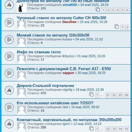
Долгострой по металлу 700*700 из глыб люминя
Последнее сообщение
sima8520
«
04 май 2025, 18:33
Ответы:
101
1
2
3
4
5
6
Чугунный станок по металлу Cutter CH 400х300
Последнее сообщение
Daosfree
«
19 апр 2025, 16:28
Ответы:
23
1
2
Мелкий станок по металлу 110х160х50
Последнее сообщение
kurara
«
04 апр 2025, 21:32
Ответы:
4
Инфо по станкам rxcnc
Последнее сообщение
lkbyysq
«
31 мар 2025, 16:26
Ответы:
17
Помогите с документацией C.B. Ferrari A17 - E550
Последнее сообщение
saygon
«
30 мар 2025, 18:25
Дюрале-Стальной портальчик
Последнее сообщение
vtgmfg
«
18 мар 2025, 12:38
Ответы:
470
1
21
22
23
24
…
Кто использовал китайские швп YOSO?
Последнее сообщение
risd
«
16 мар 2025, 08:02
Ответы:
15
Компактный, вертикальный, по металлам 350х200х200
Последнее сообщение
Igor1
«
12 мар 2025, 14:14
Ответы:
299
1
12
13
14
15
…