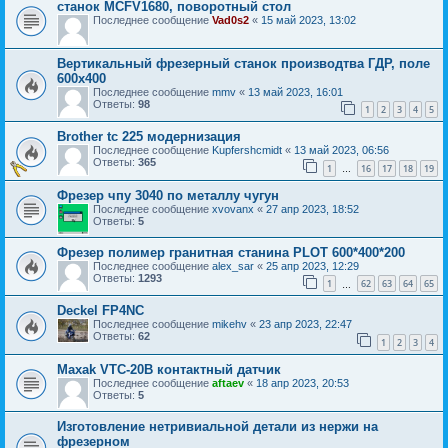
станок MCFV1680, поворотный стол
Последнее сообщение
Vad0s2
«
15 май 2023, 13:02
Вертикальный фрезерный станок производтва ГДР, поле
600х400
Последнее сообщение
mmv
«
13 май 2023, 16:01
Ответы:
98
1
2
3
4
5
Brother tc 225 модернизация
Последнее сообщение
Kupfershcmidt
«
13 май 2023, 06:56
Ответы:
365
1
16
17
18
19
…
Фрезер чпу 3040 по металлу чугун
Последнее сообщение
xvovanx
«
27 апр 2023, 18:52
Ответы:
5
Фрезер полимер гранитная станина PLOT 600*400*200
Последнее сообщение
alex_sar
«
25 апр 2023, 12:29
Ответы:
1293
1
62
63
64
65
…
Deckel FP4NC
Последнее сообщение
mikehv
«
23 апр 2023, 22:47
Ответы:
62
1
2
3
4
Maxak VTC-20B контактный датчик
Последнее сообщение
aftaev
«
18 апр 2023, 20:53
Ответы:
5
Изготовление нетривиальной детали из нержи на
фрезерном