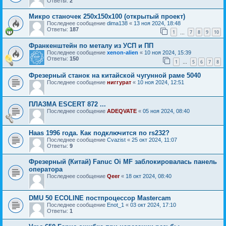
Ответы:
2
Микро станочек 250х150х100 (открытый проект)
Последнее сообщение
dima138
«
13 ноя 2024, 18:48
Ответы:
187
1
7
8
9
10
…
Франкенштейн по металу из УСП и ПП
Последнее сообщение
xenon-alien
«
10 ноя 2024, 15:39
Ответы:
150
1
5
6
7
8
…
Фрезерный станок на китайской чугунной раме 5040
Последнее сообщение
ниггурат
«
10 ноя 2024, 12:51
ПЛАЗМА ESCERT 872 ...
Последнее сообщение
ADEQVATE
«
05 ноя 2024, 08:40
Haas 1996 года. Как подключится по rs232?
Последнее сообщение
Cvazist
«
25 окт 2024, 11:07
Ответы:
9
Фрезерный (Китай) Fanuc Oi MF заблокировалась панель
оператора
Последнее сообщение
Qeer
«
18 окт 2024, 08:40
DMU 50 ECOLINE постпроцессор Mastercam
Последнее сообщение
Enot_1
«
03 окт 2024, 17:10
Ответы:
1