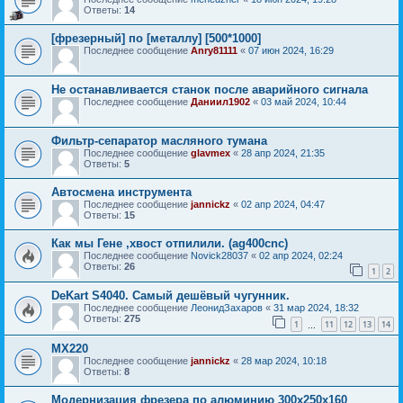
Ответы:
14
[фрезерный] по [металлу] [500*1000]
Последнее сообщение
Anry81111
«
07 июн 2024, 16:29
Не останавливается станок после аварийного сигнала
Последнее сообщение
Даниил1902
«
03 май 2024, 10:44
Фильтр-сепаратор масляного тумана
Последнее сообщение
glavmex
«
28 апр 2024, 21:35
Ответы:
5
Автосмена инструмента
Последнее сообщение
jannickz
«
02 апр 2024, 04:47
Ответы:
15
Как мы Гене ,хвост отпилили. (ag400cnc)
Последнее сообщение
Novick28037
«
02 апр 2024, 02:24
Ответы:
26
1
2
DeKart S4040. Самый дешёвый чугунник.
Последнее сообщение
ЛеонидЗахаров
«
31 мар 2024, 18:32
Ответы:
275
1
11
12
13
14
…
MX220
Последнее сообщение
jannickz
«
28 мар 2024, 10:18
Ответы:
8
Модернизация фрезера по алюминию 300х250х160