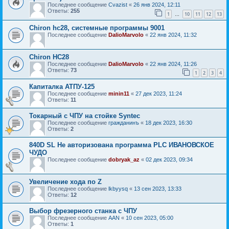
Последнее сообщение
Cvazist
«
26 янв 2024, 12:11
Ответы:
255
1
10
11
12
13
…
Chiron hc28, системные программы 9001
Последнее сообщение
DalioMarvolo
«
22 янв 2024, 11:32
Chiron HC28
Последнее сообщение
DalioMarvolo
«
22 янв 2024, 11:26
Ответы:
73
1
2
3
4
Капиталка АТПУ-125
Последнее сообщение
minin11
«
27 дек 2023, 11:24
Ответы:
11
Токарный с ЧПУ на стойке Syntec
Последнее сообщение
гражданинъ
«
18 дек 2023, 16:30
Ответы:
2
840D SL Не авторизована программа PLC ИВАНОВСКОЕ
ЧУДО
Последнее сообщение
dobryak_az
«
02 дек 2023, 09:34
Увеличение хода по Z
Последнее сообщение
lkbyysq
«
13 сен 2023, 13:33
Ответы:
12
Выбор фрезерного станка с ЧПУ
Последнее сообщение
AAN
«
10 сен 2023, 05:00
Ответы:
1