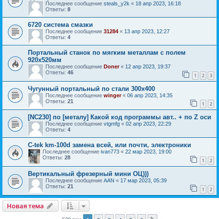
Последнее сообщение
steals_y2k
«
18 апр 2023, 16:18
Ответы:
8
6720 система смазки
Последнее сообщение
31284
«
13 апр 2023, 12:27
Ответы:
4
Портальный станок по мягким металлам с полем
920х520мм
Последнее сообщение
Doner
«
12 апр 2023, 19:37
Ответы:
46
1
2
3
Чугунный портальный по стали 300х400
Последнее сообщение
winger
«
06 апр 2023, 14:35
Ответы:
21
1
2
[NC230] по [металу] Какой код программы авт.. + по Z оси
Последнее сообщение
vtgmfg
«
02 апр 2023, 22:29
Ответы:
4
C-tek km-100d замена всей, или почти, электроники
Последнее сообщение
ivan773
«
22 мар 2023, 19:00
Ответы:
28
1
2
Вертикальный фрезерный мини ОЦ)))
Последнее сообщение
AAN
«
17 мар 2023, 05:39
Ответы:
21
1
2
Новая тема