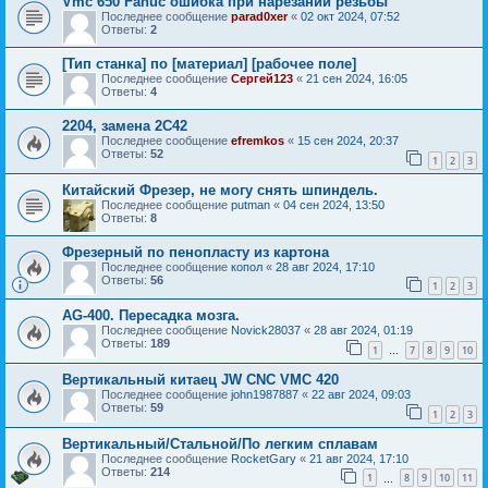
Vmc 650 Fanuc ошибка при нарезании резьбы
Последнее сообщение
parad0xer
«
02 окт 2024, 07:52
Ответы:
2
[Тип станка] по [материал] [рабочее поле]
Последнее сообщение
Сергей123
«
21 сен 2024, 16:05
Ответы:
4
2204, замена 2С42
Последнее сообщение
efremkos
«
15 сен 2024, 20:37
Ответы:
52
1
2
3
Китайский Фрезер, не могу снять шпиндель.
Последнее сообщение
putman
«
04 сен 2024, 13:50
Ответы:
8
Фрезерный по пенопласту из картона
Последнее сообщение
копол
«
28 авг 2024, 17:10
Ответы:
56
1
2
3
AG-400. Пересадка мозга.
Последнее сообщение
Novick28037
«
28 авг 2024, 01:19
Ответы:
189
1
7
8
9
10
…
Вертикальный китаец JW CNC VMC 420
Последнее сообщение
john1987887
«
22 авг 2024, 09:03
Ответы:
59
1
2
3
Вертикальный/Стальной/По легким сплавам
Последнее сообщение
RocketGary
«
21 авг 2024, 17:10
Ответы:
214
1
8
9
10
11
…