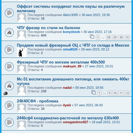
Оффсет системы координат после паузы на различную
величину
Последнее сообщение
Aleks3085
«
30 июл 2023, 19:36
Ответы:
16
ЧПУ фрезер по стали на балконе
Последнее сообщение
konyshevk
«
30 июл 2023, 17:16
Ответы:
604
1
28
29
30
31
…
Продаем новый фрезерный ОЦ с ЧПУ со склада в Минске
Последнее сообщение
sima8520
«
28 июн 2023, 00:12
Ответы:
2
Фрезерный ЧПУ по мягким металлам 400x500
Последнее сообщение
maksym_89
«
27 июн 2023, 15:01
Ответы:
4
Мс-51 воспитание домашнего питомца, или оживить 400кг
чугуна
Последнее сообщение
nadal
«
09 июн 2023, 18:56
Ответы:
239
1
9
10
11
12
…
24К40СФ4 - проблема
Последнее сообщение
ilyaiii
«
07 июн 2023, 06:40
Ответы:
16
2440сф4 координатно-расточной по металлу 630х400
Последнее сообщение
omegatehno927
«
18 май 2023, 14:01
Ответы:
5