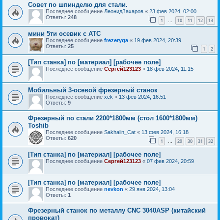
Совет по шпинделю для стали.
Последнее сообщение
ЛеонидЗахаров
«
23 фев 2024, 02:00
Ответы:
248
1
10
11
12
13
…
мини 5ти осевик с ATC
Последнее сообщение
frezeryga
«
19 фев 2024, 20:39
Ответы:
25
1
2
[Тип станка] по [материал] [рабочее поле]
Последнее сообщение
Сергей123123
«
18 фев 2024, 11:15
Мобильный 3-осевой фрезерный станок
Последнее сообщение
xek
«
13 фев 2024, 16:51
Ответы:
9
Фрезерный по стали 2200*1800мм (стол 1600*1800мм)
Toshib
Последнее сообщение
Sakhalin_Cat
«
13 фев 2024, 16:18
Ответы:
620
1
29
30
31
32
…
[Тип станка] по [материал] [рабочее поле]
Последнее сообщение
Сергей123123
«
07 фев 2024, 20:59
[Тип станка] по [материал] [рабочее поле]
Последнее сообщение
nevkon
«
29 янв 2024, 13:04
Ответы:
1
Фрезерный станок по металлу CNC 3040ASP (китайский
провокат)