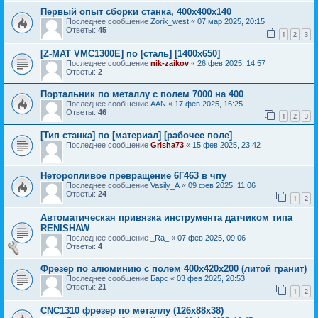
Первый опыт сборки станка, 400х400х140
Последнее сообщение
Zorik_west
«
07 мар 2025, 20:15
Ответы:
45
1
2
3
[Z-MAT VMC1300E] по [сталь] [1400х650]
Последнее сообщение
nik-zaikov
«
26 фев 2025, 14:57
Ответы:
2
Портальник по металлу с полем 7000 на 400
Последнее сообщение
AAN
«
17 фев 2025, 16:25
Ответы:
46
1
2
3
[Тип станка] по [материал] [рабочее поле]
Последнее сообщение
Grisha73
«
15 фев 2025, 23:42
Неторопливое превращение 6Г463 в чпу
Последнее сообщение
Vasily_A
«
09 фев 2025, 11:06
Ответы:
24
1
2
Автоматическая привязка инструмента датчиком типа
RENISHAW
Последнее сообщение
_Ra_
«
07 фев 2025, 09:06
Ответы:
4
Фрезер по алюминию с полем 400х420х200 (литой гранит)
Последнее сообщение
Барс
«
03 фев 2025, 20:53
Ответы:
21
1
2
CNC1310 фрезер по металлу (126x88x38)