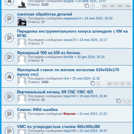
Последнее сообщение
Курдль
«
03 фев 2025, 13:47
Ответы:
3100
1
153
154
155
156
…
пакетная обработка деталей
Последнее сообщение
индеецпетя
«
24 янв 2025, 16:30
Ответы:
17
Переделка инструментального конуса шпинделя с КМ на
ВТ40.
Последнее сообщение
zavas70
«
23 янв 2025, 10:17
Ответы:
7
Фрезерный 500 на 650 из бетона.
Последнее сообщение
NorNik
«
20 дек 2024, 20:25
Ответы:
8
Фрезерный станок по мягким металлам 610х410х170
(epoxy cnc)
Последнее сообщение
risd
«
25 ноя 2024, 11:32
Ответы:
1450
1
70
71
72
73
…
Вертикальный китаец JW CNC VMC 425
Последнее сообщение
tsipa740
«
19 ноя 2024, 20:40
Ответы:
21
1
2
Сименс 840d ошибки
Последнее сообщение
Верлан
«
15 ноя 2024, 21:22
VMC по углеродистым сталям 400x300x380
Последнее сообщение
tsipa740
«
15 ноя 2024, 18:47