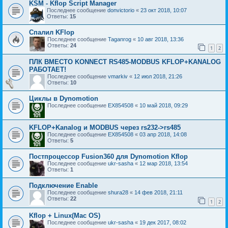
KSM - Kflop Script Manager
Последнее сообщение
donvictorio
«
23 окт 2018, 10:07
Ответы:
15
Спалил KFlop
Последнее сообщение
Taganrog
«
10 авг 2018, 13:36
Ответы:
24
1
2
ПЛК ВМЕСТО KONNECT RS485-MODBUS KFLOP+KANALOG
РАБОТАЕТ!
Последнее сообщение
vmarkiv
«
12 июл 2018, 21:26
Ответы:
10
Циклы в Dynomotion
Последнее сообщение
EX854508
«
10 май 2018, 09:29
KFLOP+Kanalog и MODBUS через rs232->rs485
Последнее сообщение
EX854508
«
03 апр 2018, 14:08
Ответы:
5
Постпроцессор Fusion360 для Dynomotion Kflop
Последнее сообщение
ukr-sasha
«
12 мар 2018, 13:54
Ответы:
1
Подключение Enable
Последнее сообщение
shura28
«
14 фев 2018, 21:11
Ответы:
22
1
2
Kflop + Linux(Mac OS)
Последнее сообщение
ukr-sasha
«
19 дек 2017, 08:02