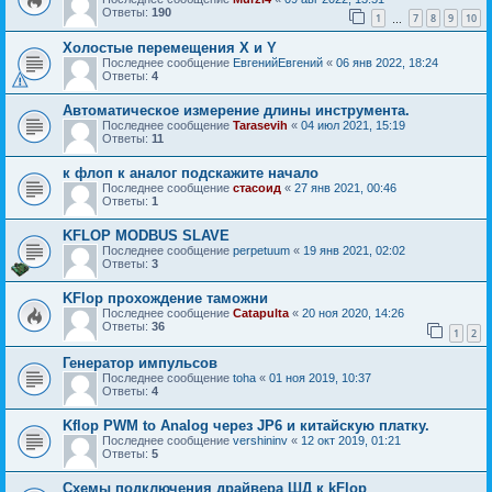
Ответы:
190
1
7
8
9
10
…
Холостые перемещения X и Y
Последнее сообщение
ЕвгенийЕвгений
«
06 янв 2022, 18:24
Ответы:
4
Автоматическое измерение длины инструмента.
Последнее сообщение
Tarasevih
«
04 июл 2021, 15:19
Ответы:
11
к флоп к аналог подскажите начало
Последнее сообщение
стасоид
«
27 янв 2021, 00:46
Ответы:
1
KFLOP MODBUS SLAVE
Последнее сообщение
perpetuum
«
19 янв 2021, 02:02
Ответы:
3
KFlop прохождение таможни
Последнее сообщение
Catapulta
«
20 ноя 2020, 14:26
Ответы:
36
1
2
Генератор импульсов
Последнее сообщение
toha
«
01 ноя 2019, 10:37
Ответы:
4
Kflop PWM to Analog через JP6 и китайскую платку.
Последнее сообщение
vershininv
«
12 окт 2019, 01:21
Ответы:
5
Схемы подключения драйвера ШД к kFlop