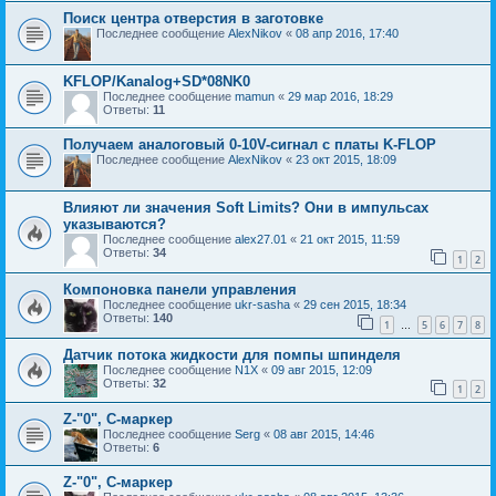
Поиск центра отверстия в заготовке
Последнее сообщение
AlexNikov
«
08 апр 2016, 17:40
KFLOP/Kanalog+SD*08NK0
Последнее сообщение
mamun
«
29 мар 2016, 18:29
Ответы:
11
Получаем аналоговый 0-10V-сигнал с платы K-FLOP
Последнее сообщение
AlexNikov
«
23 окт 2015, 18:09
Влияют ли значения Soft Limits? Они в импульсах
указываются?
Последнее сообщение
alex27.01
«
21 окт 2015, 11:59
Ответы:
34
1
2
Компоновка панели управления
Последнее сообщение
ukr-sasha
«
29 сен 2015, 18:34
Ответы:
140
1
5
6
7
8
…
Датчик потока жидкости для помпы шпинделя
Последнее сообщение
N1X
«
09 авг 2015, 12:09
Ответы:
32
1
2
Z-"0", С-маркер
Последнее сообщение
Serg
«
08 авг 2015, 14:46
Ответы:
6
Z-"0", C-маркер