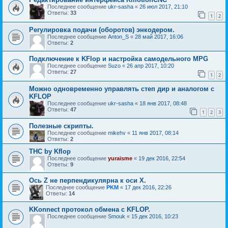
Последнее сообщение
ukr-sasha
«
26 июл 2017, 21:10
Ответы:
33
1
2
Регулировка подачи (оборотов) энкодером.
Последнее сообщение
Anton_S
«
28 май 2017, 16:06
Ответы:
2
Подключение к KFlop и настройка самодельного MPG
Последнее сообщение
Suzo
«
26 апр 2017, 10:20
Ответы:
27
1
2
Можно одновременно управлять степ дир и аналогом с
KFLOP
Последнее сообщение
ukr-sasha
«
18 янв 2017, 08:48
Ответы:
47
1
2
3
Полезные скрипты.
Последнее сообщение
mikehv
«
11 янв 2017, 08:14
Ответы:
2
THC by Kflop
Последнее сообщение
yuraisme
«
19 дек 2016, 22:54
Ответы:
9
Ось Z не перпендикулярна к оси Х.
Последнее сообщение
PKM
«
17 дек 2016, 22:26
Ответы:
14
KKonnect протокол обмена с KFLOP.
Последнее сообщение
Smouk
«
15 дек 2016, 10:23