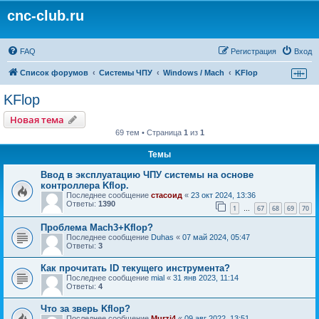
cnc-club.ru
FAQ
Регистрация
Вход
Список форумов
Системы ЧПУ
Windows / Mach
KFlop
KFlop
Новая тема
69 тем • Страница
1
из
1
Темы
Ввод в эксплуатацию ЧПУ системы на основе
контроллера Kflop.
Последнее сообщение
стасоид
«
23 окт 2024, 13:36
Ответы:
1390
1
67
68
69
70
…
Проблема Mach3+Kflop?
Последнее сообщение
Duhas
«
07 май 2024, 05:47
Ответы:
3
Как прочитать ID текущего инструмента?
Последнее сообщение
mial
«
31 янв 2023, 11:14
Ответы:
4
Что за зверь Kflop?
Последнее сообщение
Murzi4
«
09 авг 2022, 13:51