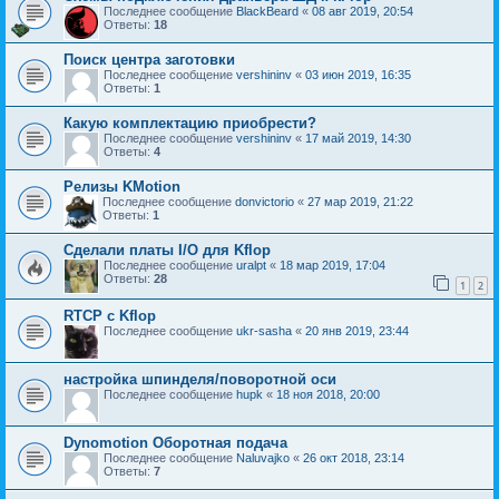
Последнее сообщение
BlackBeard
«
08 авг 2019, 20:54
Ответы:
18
Поиск центра заготовки
Последнее сообщение
vershininv
«
03 июн 2019, 16:35
Ответы:
1
Какую комплектацию приобрести?
Последнее сообщение
vershininv
«
17 май 2019, 14:30
Ответы:
4
Релизы KMotion
Последнее сообщение
donvictorio
«
27 мар 2019, 21:22
Ответы:
1
Сделали платы I/O для Kflop
Последнее сообщение
uralpt
«
18 мар 2019, 17:04
Ответы:
28
1
2
RTCP с Kflop
Последнее сообщение
ukr-sasha
«
20 янв 2019, 23:44
настройка шпинделя/поворотной оси
Последнее сообщение
hupk
«
18 ноя 2018, 20:00
Dynomotion Оборотная подача
Последнее сообщение
Naluvajko
«
26 окт 2018, 23:14
Ответы:
7