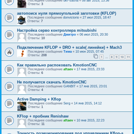
Последнее сообщение
ukr-sasha
«
08 авг 2015, 13:36
Ответы:
3
автопоиск нуля прямоугольной заготовки (KFLOP)
Последнее сообщение
donvictorio
«
27 июл 2015, 18:47
Ответы:
7
Настройка серво контроллера mitsubishi
Последнее сообщение
Дмитро
«
06 июл 2015, 20:30
Ответы:
10
Подключение KFLOP + DRO + scale( линейки) + Mach3
Последнее сообщение
Тима
«
10 июн 2015, 07:45
Ответы:
208
1
8
9
10
11
…
Как правильно распоковать KmotionCNC
Последнее сообщение
aftaev
«
17 янв 2015, 23:33
Ответы:
6
Не получается скачать KmotionCNC
Последнее сообщение
GANBIT
«
17 янв 2015, 23:01
Ответы:
4
Active Damping + Kflop
Последнее сообщение
Serg
«
14 янв 2015, 14:12
Ответы:
1
KFlop + пробник Renishaw
Последнее сообщение
aftaev
«
10 янв 2015, 22:23
Ответы:
11
Точность позиционирования под управлением Kflop-a