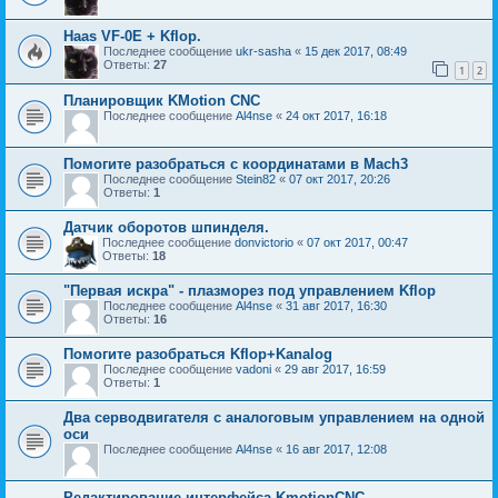
Haas VF-0E + Kflop.
Последнее сообщение
ukr-sasha
«
15 дек 2017, 08:49
Ответы:
27
1
2
Планировщик KMotion CNC
Последнее сообщение
Al4nse
«
24 окт 2017, 16:18
Помогите разобраться с координатами в Mach3
Последнее сообщение
Stein82
«
07 окт 2017, 20:26
Ответы:
1
Датчик оборотов шпинделя.
Последнее сообщение
donvictorio
«
07 окт 2017, 00:47
Ответы:
18
"Первая искра" - плазморез под управлением Kflop
Последнее сообщение
Al4nse
«
31 авг 2017, 16:30
Ответы:
16
Помогите разобраться Kflop+Kanalog
Последнее сообщение
vadoni
«
29 авг 2017, 16:59
Ответы:
1
Два серводвигателя с аналоговым управлением на одной
оси
Последнее сообщение
Al4nse
«
16 авг 2017, 12:08
Редактирование интерфейса KmotionCNC