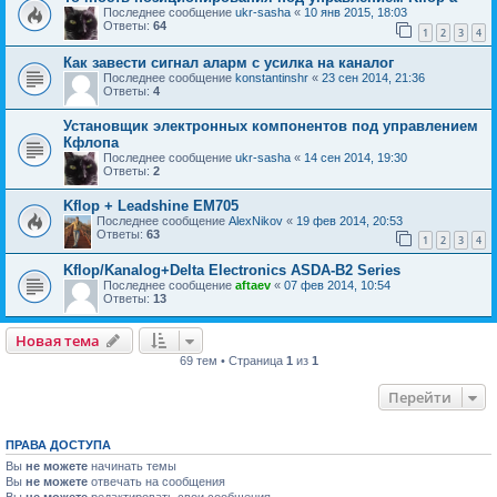
Последнее сообщение
ukr-sasha
«
10 янв 2015, 18:03
Ответы:
64
1
2
3
4
Как завести сигнал аларм с усилка на каналог
Последнее сообщение
konstantinshr
«
23 сен 2014, 21:36
Ответы:
4
Установщик электронных компонентов под управлением
Кфлопа
Последнее сообщение
ukr-sasha
«
14 сен 2014, 19:30
Ответы:
2
Kflop + Leadshine EM705
Последнее сообщение
AlexNikov
«
19 фев 2014, 20:53
Ответы:
63
1
2
3
4
Kflop/Kanalog+Delta Electronics ASDA-B2 Series
Последнее сообщение
aftaev
«
07 фев 2014, 10:54
Ответы:
13
Новая тема
69 тем • Страница
1
из
1
Перейти
ПРАВА ДОСТУПА
Вы
не можете
начинать темы
Вы
не можете
отвечать на сообщения