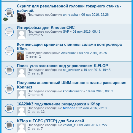
Скрипт для револьверной головки токарного станка -
рабочий.
Последнее сообщение
ukr-sasha
«
06 дек 2016, 22:26
Интерфейсы для KmotionCNC
Последнее сообщение
SVP
«
01 ноя 2016, 09:43
Ответы:
5
Компенсация кривизны станины силами контроллера
Kflop.
Последнее сообщение
AlexNikov
«
04 сен 2016, 06:25
Ответы:
1
Поиск угла заготовки под управлением K-FLOP
Последнее сообщение
nk_cvetkov
«
19 авг 2016, 19:45
Ответы:
8
Получаем аналоговый ШИМ-сигнал с платы расширения
Konnect
Последнее сообщение
konstantinshr
«
18 авг 2016, 00:52
Ответы:
4
16А20Ф3 подключение резцедержки к Kflop
Последнее сообщение
Mehobr
«
22 июн 2016, 23:19
Ответы:
12
KFlop и TCPC (RTCP) для 5-ти осей
Последнее сообщение
vektor_z
«
09 июн 2016, 07:27
Ответы:
7