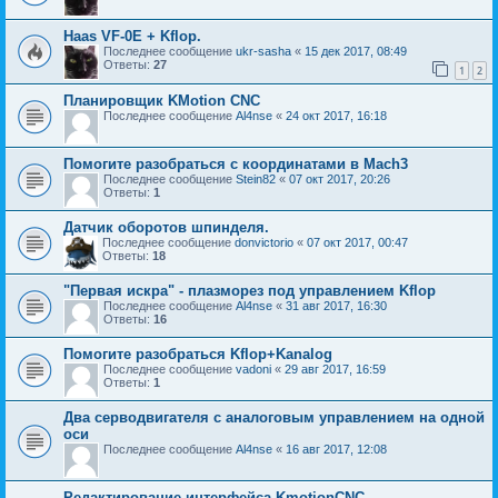
Haas VF-0E + Kflop.
Последнее сообщение
ukr-sasha
«
15 дек 2017, 08:49
Ответы:
27
1
2
Планировщик KMotion CNC
Последнее сообщение
Al4nse
«
24 окт 2017, 16:18
Помогите разобраться с координатами в Mach3
Последнее сообщение
Stein82
«
07 окт 2017, 20:26
Ответы:
1
Датчик оборотов шпинделя.
Последнее сообщение
donvictorio
«
07 окт 2017, 00:47
Ответы:
18
"Первая искра" - плазморез под управлением Kflop
Последнее сообщение
Al4nse
«
31 авг 2017, 16:30
Ответы:
16
Помогите разобраться Kflop+Kanalog
Последнее сообщение
vadoni
«
29 авг 2017, 16:59
Ответы:
1
Два серводвигателя с аналоговым управлением на одной
оси
Последнее сообщение
Al4nse
«
16 авг 2017, 12:08
Редактирование интерфейса KmotionCNC