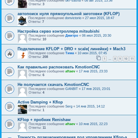
Последнее сообщение
ukr-sasha
«
08 авг 2015, 13:36
Ответы:
3
автопоиск нуля прямоугольной заготовки (KFLOP)
Последнее сообщение
donvictorio
«
27 июл 2015, 18:47
Ответы:
7
Настройка серво контроллера mitsubishi
Последнее сообщение
Дмитро
«
06 июл 2015, 20:30
Ответы:
10
Подключение KFLOP + DRO + scale( линейки) + Mach3
Последнее сообщение
Тима
«
10 июн 2015, 07:45
Ответы:
208
1
8
9
10
11
…
Как правильно распоковать KmotionCNC
Последнее сообщение
aftaev
«
17 янв 2015, 23:33
Ответы:
6
Не получается скачать KmotionCNC
Последнее сообщение
GANBIT
«
17 янв 2015, 23:01
Ответы:
4
Active Damping + Kflop
Последнее сообщение
Serg
«
14 янв 2015, 14:12
Ответы:
1
KFlop + пробник Renishaw
Последнее сообщение
aftaev
«
10 янв 2015, 22:23
Ответы:
11
Точность позиционирования под управлением Kflop-a