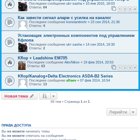
Последнее сообщение
ukr-sasha
«
10 янв 2015, 18:03
Ответы:
64
1
2
3
4
Как завести сигнал аларм с усилка на каналог
Последнее сообщение
konstantinshr
«
23 сен 2014, 21:36
Ответы:
4
Установщик электронных компонентов под управлением
Кфлопа
Последнее сообщение
ukr-sasha
«
14 сен 2014, 19:30
Ответы:
2
Kflop + Leadshine EM705
Последнее сообщение
AlexNikov
«
19 фев 2014, 20:53
Ответы:
63
1
2
3
4
Kflop/Kanalog+Delta Electronics ASDA-B2 Series
Последнее сообщение
aftaev
«
07 фев 2014, 10:54
Ответы:
13
Новая тема
69 тем • Страница
1
из
1
Перейти
ПРАВА ДОСТУПА
Вы
не можете
начинать темы
Вы
не можете
отвечать на сообщения