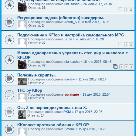
Последнее сообщение
ukr-sasha
«
26 июл 2017, 21:10
Ответы:
33
1
2
Регулировка подачи (оборотов) энкодером.
Последнее сообщение
Anton_S
«
28 май 2017, 16:06
Ответы:
2
Подключение к KFlop и настройка самодельного MPG
Последнее сообщение
Suzo
«
26 апр 2017, 10:20
Ответы:
27
1
2
Можно одновременно управлять степ дир и аналогом с
KFLOP
Последнее сообщение
ukr-sasha
«
18 янв 2017, 08:48
Ответы:
47
1
2
3
Полезные скрипты.
Последнее сообщение
mikehv
«
11 янв 2017, 08:14
Ответы:
2
THC by Kflop
Последнее сообщение
yuraisme
«
19 дек 2016, 22:54
Ответы:
9
Ось Z не перпендикулярна к оси Х.
Последнее сообщение
PKM
«
17 дек 2016, 22:26
Ответы:
14
KKonnect протокол обмена с KFLOP.
Последнее сообщение
Smouk
«
15 дек 2016, 10:23