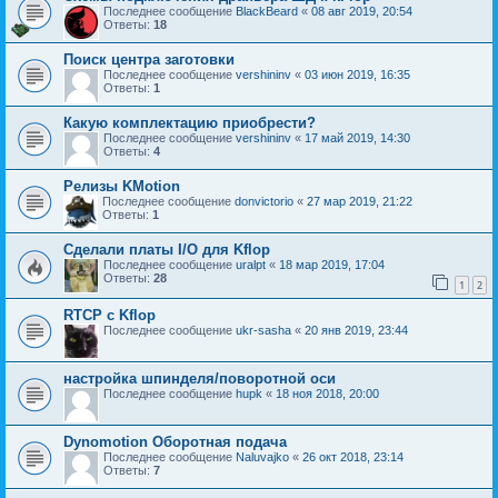
Последнее сообщение
BlackBeard
«
08 авг 2019, 20:54
Ответы:
18
Поиск центра заготовки
Последнее сообщение
vershininv
«
03 июн 2019, 16:35
Ответы:
1
Какую комплектацию приобрести?
Последнее сообщение
vershininv
«
17 май 2019, 14:30
Ответы:
4
Релизы KMotion
Последнее сообщение
donvictorio
«
27 мар 2019, 21:22
Ответы:
1
Сделали платы I/O для Kflop
Последнее сообщение
uralpt
«
18 мар 2019, 17:04
Ответы:
28
1
2
RTCP с Kflop
Последнее сообщение
ukr-sasha
«
20 янв 2019, 23:44
настройка шпинделя/поворотной оси
Последнее сообщение
hupk
«
18 ноя 2018, 20:00
Dynomotion Оборотная подача
Последнее сообщение
Naluvajko
«
26 окт 2018, 23:14
Ответы:
7