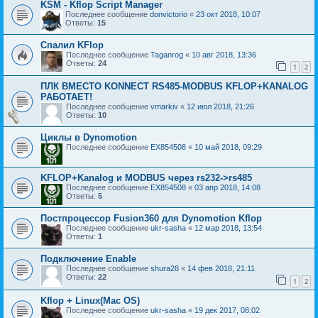
KSM - Kflop Script Manager
Последнее сообщение
donvictorio
«
23 окт 2018, 10:07
Ответы:
15
Спалил KFlop
Последнее сообщение
Taganrog
«
10 авг 2018, 13:36
Ответы:
24
1
2
ПЛК ВМЕСТО KONNECT RS485-MODBUS KFLOP+KANALOG
РАБОТАЕТ!
Последнее сообщение
vmarkiv
«
12 июл 2018, 21:26
Ответы:
10
Циклы в Dynomotion
Последнее сообщение
EX854508
«
10 май 2018, 09:29
KFLOP+Kanalog и MODBUS через rs232->rs485
Последнее сообщение
EX854508
«
03 апр 2018, 14:08
Ответы:
5
Постпроцессор Fusion360 для Dynomotion Kflop
Последнее сообщение
ukr-sasha
«
12 мар 2018, 13:54
Ответы:
1
Подключение Enable
Последнее сообщение
shura28
«
14 фев 2018, 21:11
Ответы:
22
1
2
Kflop + Linux(Mac OS)
Последнее сообщение
ukr-sasha
«
19 дек 2017, 08:02