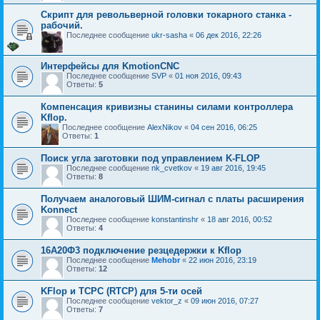
Скрипт для револьверной головки токарного станка -
рабочий.
Последнее сообщение
ukr-sasha
«
06 дек 2016, 22:26
Интерфейсы для KmotionCNC
Последнее сообщение
SVP
«
01 ноя 2016, 09:43
Ответы:
5
Компенсация кривизны станины силами контроллера
Kflop.
Последнее сообщение
AlexNikov
«
04 сен 2016, 06:25
Ответы:
1
Поиск угла заготовки под управлением K-FLOP
Последнее сообщение
nk_cvetkov
«
19 авг 2016, 19:45
Ответы:
8
Получаем аналоговый ШИМ-сигнал с платы расширения
Konnect
Последнее сообщение
konstantinshr
«
18 авг 2016, 00:52
Ответы:
4
16А20Ф3 подключение резцедержки к Kflop
Последнее сообщение
Mehobr
«
22 июн 2016, 23:19
Ответы:
12
KFlop и TCPC (RTCP) для 5-ти осей
Последнее сообщение
vektor_z
«
09 июн 2016, 07:27
Ответы:
7