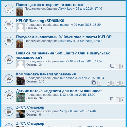
Поиск центра отверстия в заготовке
Последнее сообщение
AlexNikov
«
08 апр 2016, 17:40
KFLOP/Kanalog+SD*08NK0
Последнее сообщение
mamun
«
29 мар 2016, 18:29
Ответы:
11
Получаем аналоговый 0-10V-сигнал с платы K-FLOP
Последнее сообщение
AlexNikov
«
23 окт 2015, 18:09
Влияют ли значения Soft Limits? Они в импульсах
указываются?
Последнее сообщение
alex27.01
«
21 окт 2015, 11:59
Ответы:
34
1
2
Компоновка панели управления
Последнее сообщение
ukr-sasha
«
29 сен 2015, 18:34
Ответы:
140
1
5
6
7
8
…
Датчик потока жидкости для помпы шпинделя
Последнее сообщение
N1X
«
09 авг 2015, 12:09
Ответы:
32
1
2
Z-"0", С-маркер
Последнее сообщение
Serg
«
08 авг 2015, 14:46
Ответы:
6
Z-"0", C-маркер