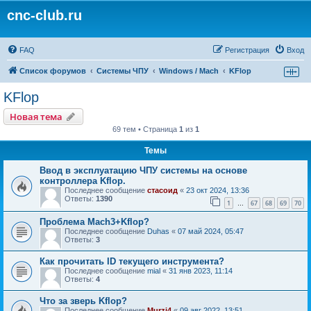
cnc-club.ru
FAQ
Регистрация
Вход
Список форумов
Системы ЧПУ
Windows / Mach
KFlop
KFlop
Новая тема
69 тем • Страница
1
из
1
Темы
Ввод в эксплуатацию ЧПУ системы на основе
контроллера Kflop.
Последнее сообщение
стасоид
«
23 окт 2024, 13:36
Ответы:
1390
1
67
68
69
70
…
Проблема Mach3+Kflop?
Последнее сообщение
Duhas
«
07 май 2024, 05:47
Ответы:
3
Как прочитать ID текущего инструмента?
Последнее сообщение
mial
«
31 янв 2023, 11:14
Ответы:
4
Что за зверь Kflop?
Последнее сообщение
Murzi4
«
09 авг 2022, 13:51