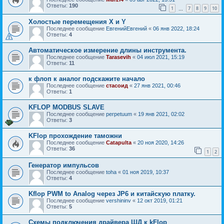
Ответы:
190
1
7
8
9
10
…
Холостые перемещения X и Y
Последнее сообщение
ЕвгенийЕвгений
«
06 янв 2022, 18:24
Ответы:
4
Автоматическое измерение длины инструмента.
Последнее сообщение
Tarasevih
«
04 июл 2021, 15:19
Ответы:
11
к флоп к аналог подскажите начало
Последнее сообщение
стасоид
«
27 янв 2021, 00:46
Ответы:
1
KFLOP MODBUS SLAVE
Последнее сообщение
perpetuum
«
19 янв 2021, 02:02
Ответы:
3
KFlop прохождение таможни
Последнее сообщение
Catapulta
«
20 ноя 2020, 14:26
Ответы:
36
1
2
Генератор импульсов
Последнее сообщение
toha
«
01 ноя 2019, 10:37
Ответы:
4
Kflop PWM to Analog через JP6 и китайскую платку.
Последнее сообщение
vershininv
«
12 окт 2019, 01:21
Ответы:
5
Схемы подключения драйвера ШД к kFlop