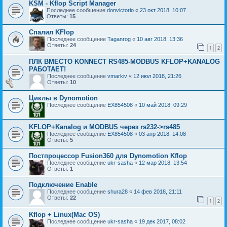
KSM - Kflop Script Manager
Последнее сообщение
donvictorio
«
23 окт 2018, 10:07
Ответы:
15
Спалил KFlop
Последнее сообщение
Taganrog
«
10 авг 2018, 13:36
Ответы:
24
1
2
ПЛК ВМЕСТО KONNECT RS485-MODBUS KFLOP+KANALOG
РАБОТАЕТ!
Последнее сообщение
vmarkiv
«
12 июл 2018, 21:26
Ответы:
10
Циклы в Dynomotion
Последнее сообщение
EX854508
«
10 май 2018, 09:29
KFLOP+Kanalog и MODBUS через rs232->rs485
Последнее сообщение
EX854508
«
03 апр 2018, 14:08
Ответы:
5
Постпроцессор Fusion360 для Dynomotion Kflop
Последнее сообщение
ukr-sasha
«
12 мар 2018, 13:54
Ответы:
1
Подключение Enable
Последнее сообщение
shura28
«
14 фев 2018, 21:11
Ответы:
22
1
2
Kflop + Linux(Mac OS)
Последнее сообщение
ukr-sasha
«
19 дек 2017, 08:02