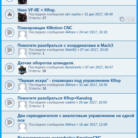
Haas VF-0E + Kflop.
Последнее сообщение
ukr-sasha
«
15 дек 2017, 08:49
Ответы:
27
1
2
Планировщик KMotion CNC
Последнее сообщение
Al4nse
«
24 окт 2017, 16:18
Помогите разобраться с координатами в Mach3
Последнее сообщение
Stein82
«
07 окт 2017, 20:26
Ответы:
1
Датчик оборотов шпинделя.
Последнее сообщение
donvictorio
«
07 окт 2017, 00:47
Ответы:
18
"Первая искра" - плазморез под управлением Kflop
Последнее сообщение
Al4nse
«
31 авг 2017, 16:30
Ответы:
16
Помогите разобраться Kflop+Kanalog
Последнее сообщение
vadoni
«
29 авг 2017, 16:59
Ответы:
1
Два серводвигателя с аналоговым управлением на одной
оси
Последнее сообщение
Al4nse
«
16 авг 2017, 12:08
Редактирование интерфейса KmotionCNC