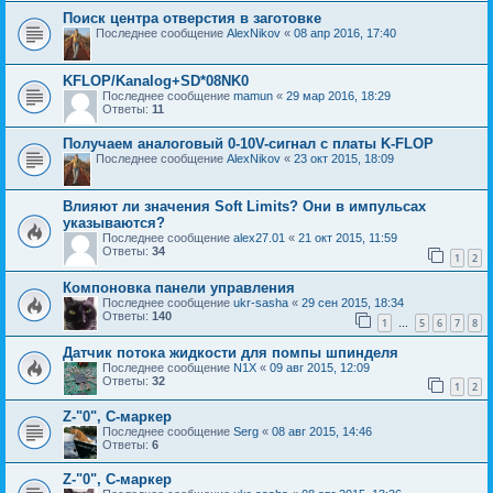
Поиск центра отверстия в заготовке
Последнее сообщение
AlexNikov
«
08 апр 2016, 17:40
KFLOP/Kanalog+SD*08NK0
Последнее сообщение
mamun
«
29 мар 2016, 18:29
Ответы:
11
Получаем аналоговый 0-10V-сигнал с платы K-FLOP
Последнее сообщение
AlexNikov
«
23 окт 2015, 18:09
Влияют ли значения Soft Limits? Они в импульсах
указываются?
Последнее сообщение
alex27.01
«
21 окт 2015, 11:59
Ответы:
34
1
2
Компоновка панели управления
Последнее сообщение
ukr-sasha
«
29 сен 2015, 18:34
Ответы:
140
1
5
6
7
8
…
Датчик потока жидкости для помпы шпинделя
Последнее сообщение
N1X
«
09 авг 2015, 12:09
Ответы:
32
1
2
Z-"0", С-маркер
Последнее сообщение
Serg
«
08 авг 2015, 14:46
Ответы:
6
Z-"0", C-маркер