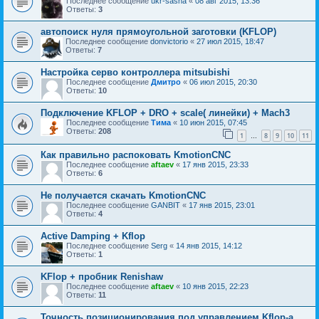
Последнее сообщение
ukr-sasha
«
08 авг 2015, 13:36
Ответы:
3
автопоиск нуля прямоугольной заготовки (KFLOP)
Последнее сообщение
donvictorio
«
27 июл 2015, 18:47
Ответы:
7
Настройка серво контроллера mitsubishi
Последнее сообщение
Дмитро
«
06 июл 2015, 20:30
Ответы:
10
Подключение KFLOP + DRO + scale( линейки) + Mach3
Последнее сообщение
Тима
«
10 июн 2015, 07:45
Ответы:
208
1
8
9
10
11
…
Как правильно распоковать KmotionCNC
Последнее сообщение
aftaev
«
17 янв 2015, 23:33
Ответы:
6
Не получается скачать KmotionCNC
Последнее сообщение
GANBIT
«
17 янв 2015, 23:01
Ответы:
4
Active Damping + Kflop
Последнее сообщение
Serg
«
14 янв 2015, 14:12
Ответы:
1
KFlop + пробник Renishaw
Последнее сообщение
aftaev
«
10 янв 2015, 22:23
Ответы:
11
Точность позиционирования под управлением Kflop-a