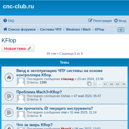
cnc-club.ru
FAQ
Регистрация
Вход
Список форумов
Системы ЧПУ
Windows / Mach
KFlop
KFlop
Новая тема
69 тем • Страница
1
из
1
Темы
Ввод в эксплуатацию ЧПУ системы на основе
контроллера Kflop.
Последнее сообщение
стасоид
«
23 окт 2024, 13:36
Ответы:
1390
1
67
68
69
70
…
Проблема Mach3+Kflop?
Последнее сообщение
Duhas
«
07 май 2024, 05:47
Ответы:
3
Как прочитать ID текущего инструмента?
Последнее сообщение
mial
«
31 янв 2023, 11:14
Ответы:
4
Что за зверь Kflop?
Последнее сообщение
Murzi4
«
09 авг 2022, 13:51