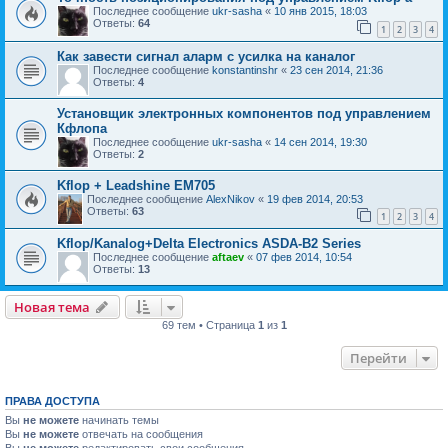
Последнее сообщение
ukr-sasha
«
10 янв 2015, 18:03
Ответы:
64
1
2
3
4
Как завести сигнал аларм с усилка на каналог
Последнее сообщение
konstantinshr
«
23 сен 2014, 21:36
Ответы:
4
Установщик электронных компонентов под управлением
Кфлопа
Последнее сообщение
ukr-sasha
«
14 сен 2014, 19:30
Ответы:
2
Kflop + Leadshine EM705
Последнее сообщение
AlexNikov
«
19 фев 2014, 20:53
Ответы:
63
1
2
3
4
Kflop/Kanalog+Delta Electronics ASDA-B2 Series
Последнее сообщение
aftaev
«
07 фев 2014, 10:54
Ответы:
13
Новая тема
69 тем • Страница
1
из
1
Перейти
ПРАВА ДОСТУПА
Вы
не можете
начинать темы
Вы
не можете
отвечать на сообщения