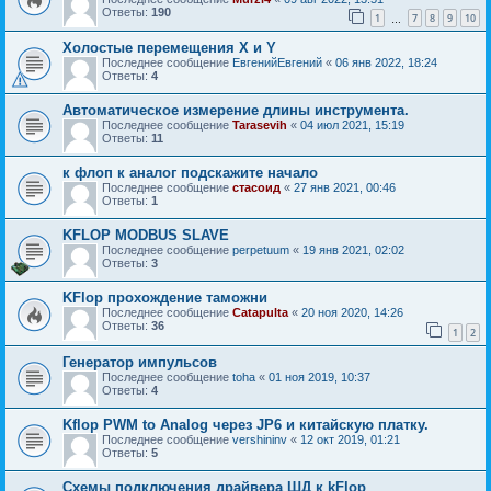
Ответы:
190
1
7
8
9
10
…
Холостые перемещения X и Y
Последнее сообщение
ЕвгенийЕвгений
«
06 янв 2022, 18:24
Ответы:
4
Автоматическое измерение длины инструмента.
Последнее сообщение
Tarasevih
«
04 июл 2021, 15:19
Ответы:
11
к флоп к аналог подскажите начало
Последнее сообщение
стасоид
«
27 янв 2021, 00:46
Ответы:
1
KFLOP MODBUS SLAVE
Последнее сообщение
perpetuum
«
19 янв 2021, 02:02
Ответы:
3
KFlop прохождение таможни
Последнее сообщение
Catapulta
«
20 ноя 2020, 14:26
Ответы:
36
1
2
Генератор импульсов
Последнее сообщение
toha
«
01 ноя 2019, 10:37
Ответы:
4
Kflop PWM to Analog через JP6 и китайскую платку.
Последнее сообщение
vershininv
«
12 окт 2019, 01:21
Ответы:
5
Схемы подключения драйвера ШД к kFlop