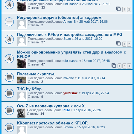
Последнее сообщение
ukr-sasha
«
26 июл 2017, 21:10
Ответы:
33
1
2
Регулировка подачи (оборотов) энкодером.
Последнее сообщение
Anton_S
«
28 май 2017, 16:06
Ответы:
2
Подключение к KFlop и настройка самодельного MPG
Последнее сообщение
Suzo
«
26 апр 2017, 10:20
Ответы:
27
1
2
Можно одновременно управлять степ дир и аналогом с
KFLOP
Последнее сообщение
ukr-sasha
«
18 янв 2017, 08:48
Ответы:
47
1
2
3
Полезные скрипты.
Последнее сообщение
mikehv
«
11 янв 2017, 08:14
Ответы:
2
THC by Kflop
Последнее сообщение
yuraisme
«
19 дек 2016, 22:54
Ответы:
9
Ось Z не перпендикулярна к оси Х.
Последнее сообщение
PKM
«
17 дек 2016, 22:26
Ответы:
14
KKonnect протокол обмена с KFLOP.
Последнее сообщение
Smouk
«
15 дек 2016, 10:23