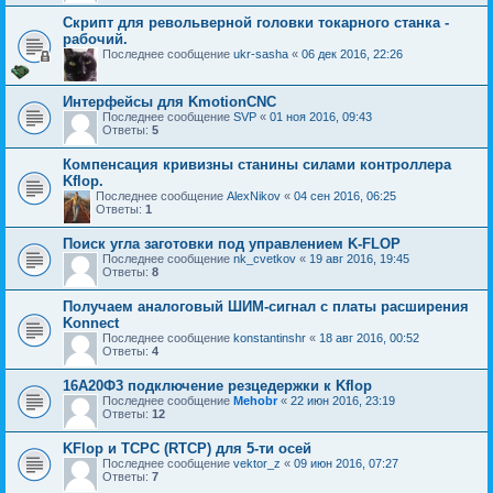
Скрипт для револьверной головки токарного станка -
рабочий.
Последнее сообщение
ukr-sasha
«
06 дек 2016, 22:26
Интерфейсы для KmotionCNC
Последнее сообщение
SVP
«
01 ноя 2016, 09:43
Ответы:
5
Компенсация кривизны станины силами контроллера
Kflop.
Последнее сообщение
AlexNikov
«
04 сен 2016, 06:25
Ответы:
1
Поиск угла заготовки под управлением K-FLOP
Последнее сообщение
nk_cvetkov
«
19 авг 2016, 19:45
Ответы:
8
Получаем аналоговый ШИМ-сигнал с платы расширения
Konnect
Последнее сообщение
konstantinshr
«
18 авг 2016, 00:52
Ответы:
4
16А20Ф3 подключение резцедержки к Kflop
Последнее сообщение
Mehobr
«
22 июн 2016, 23:19
Ответы:
12
KFlop и TCPC (RTCP) для 5-ти осей
Последнее сообщение
vektor_z
«
09 июн 2016, 07:27
Ответы:
7