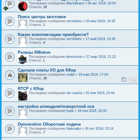
Последнее сообщение
BlackBeard
«
08 авг 2019, 20:54
Ответы:
18
Поиск центра заготовки
Последнее сообщение
vershininv
«
03 июн 2019, 16:35
Ответы:
1
Какую комплектацию приобрести?
Последнее сообщение
vershininv
«
17 май 2019, 14:30
Ответы:
4
Релизы KMotion
Последнее сообщение
donvictorio
«
27 мар 2019, 21:22
Ответы:
1
Сделали платы I/O для Kflop
Последнее сообщение
uralpt
«
18 мар 2019, 17:04
Ответы:
28
1
2
RTCP с Kflop
Последнее сообщение
ukr-sasha
«
20 янв 2019, 23:44
настройка шпинделя/поворотной оси
Последнее сообщение
hupk
«
18 ноя 2018, 20:00
Dynomotion Оборотная подача
Последнее сообщение
Naluvajko
«
26 окт 2018, 23:14
Ответы:
7