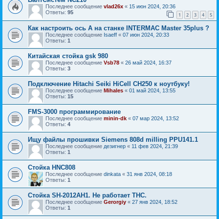
Последнее сообщение
vlad26x
«
15 июн 2024, 20:36
Ответы:
95
1
2
3
4
5
Как настроить ось А на станке INTERMAC Master 35plus ?
Последнее сообщение
Isaeff
«
07 июн 2024, 20:33
Ответы:
1
Китайская стойка gsk 980
Последнее сообщение
Vsb78
«
26 май 2024, 16:37
Ответы:
3
Подключение Hitachi Seiki HiCell CH250 к ноутбуку!
Последнее сообщение
Mihales
«
01 май 2024, 13:55
Ответы:
15
FMS-3000 программирование
Последнее сообщение
minin-dk
«
07 мар 2024, 13:52
Ответы:
4
Ищу файлы прошивки Siemens 808d milling PPU141.1
Последнее сообщение
дезигнер
«
11 фев 2024, 21:39
Ответы:
1
Стойка HNC808
Последнее сообщение
dinkata
«
31 янв 2024, 08:18
Ответы:
1
Стойка SH-2012AH1. Не работает THC.
Последнее сообщение
Gerorgiy
«
27 янв 2024, 18:52
Ответы:
1