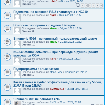
Последнее сообщение
robin1
«
02 фев 2023, 14:32
Ответы:
101
1
2
3
4
5
6
Подключение внешней PS/2 клавиатуры к NC210
Последнее сообщение
Nigel
«
16 янв 2023, 12:55
Помогите разобраться с щупом Hexagon
Последнее сообщение
aftaev
«
30 дек 2022, 13:46
Ответы:
8
Sinumeric 808d - непонятный пользовательский аларм
Последнее сообщение
aftaev
«
21 дек 2022, 19:52
Ответы:
10
NC-230 станок 2А622Ф4-1 При переходе в ручной режим
включается СОЖ
Последнее сообщение
iral77
«
09 дек 2022, 15:03
Ответы:
8
Подпрограммы пользователя
Последнее сообщение
steals_y2k
«
12 ноя 2022, 21:52
Ответы:
1
Какая стойка в syntec эффективнее для станка чпу 5осей,
21МА-Е или 22МА?
Последнее сообщение
Дмитрий14
«
25 окт 2022, 18:18
Sinumerik 808 не работает G96
Последнее сообщение
RNDL
«
21 окт 2022, 20:28
Ответы:
20