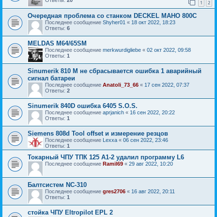
1
2
Очередная проблема со станком DECKEL MAHO 800C
Последнее сообщение
Shyher01
«
18 окт 2022, 18:23
Ответы:
6
MELDAS M64/65SM
Последнее сообщение
merkwurdigliebe
«
02 окт 2022, 09:58
Ответы:
1
Sinumerik 810 M не сбрасывается ошибка 1 аварийный
сигнал батареи
Последнее сообщение
Anatoli_73_66
«
17 сен 2022, 07:37
Ответы:
2
Sinumerik 840D ошибка 6405 S.O.S.
Последнее сообщение
aprjanich
«
16 сен 2022, 20:22
Ответы:
1
Siemens 808d Tool offset и измерение резцов
Последнее сообщение
Lexxa
«
06 сен 2022, 23:46
Ответы:
1
Токарный ЧПУ ТПК 125 А1-2 удалил программу L6
Последнее сообщение
Ramil69
«
29 авг 2022, 10:20
Балтсистем NC-310
Последнее сообщение
gres2706
«
16 авг 2022, 20:11
Ответы:
1
стойка ЧПУ Eltropilot EPL 2