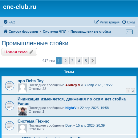
cnc-club.ru
FAQ
Регистрация
Вход
Список форумов
Системы ЧПУ
Промышленные стойки
Промышленные стойки
Новая тема
1
2
3
4
5
След.
417 тем
Темы
про Delta Tay
Последнее сообщение
Andrey V
«
30 апр 2025, 19:22
Ответы:
22
1
2
Индикация изменяется, движения по осям нет стойка
Fanuc
Последнее сообщение
NightV
«
22 апр 2025, 19:58
Ответы:
2
Система Flex-nc
Последнее сообщение
Duet
«
15 апр 2025, 20:39
Ответы:
2