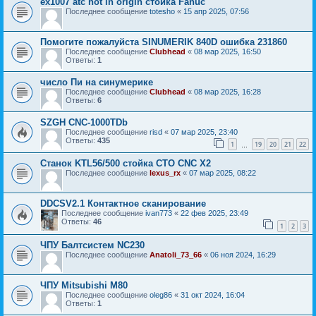
ex1007 atc hot in origin стойка Fanuc
Последнее сообщение
totesho
«
15 апр 2025, 07:56
Помогите пожалуйста SINUMERIK 840D ошибка 231860
Последнее сообщение
Clubhead
«
08 мар 2025, 16:50
Ответы:
1
число Пи на синумерике
Последнее сообщение
Clubhead
«
08 мар 2025, 16:28
Ответы:
6
SZGH CNC-1000TDb
Последнее сообщение
risd
«
07 мар 2025, 23:40
Ответы:
435
1
19
20
21
22
…
Станок KTL56/500 стойка CTO CNC X2
Последнее сообщение
lexus_rx
«
07 мар 2025, 08:22
DDCSV2.1 Контактное сканирование
Последнее сообщение
ivan773
«
22 фев 2025, 23:49
Ответы:
46
1
2
3
ЧПУ Балтсистем NC230
Последнее сообщение
Anatoli_73_66
«
06 ноя 2024, 16:29
ЧПУ Mitsubishi M80
Последнее сообщение
oleg86
«
31 окт 2024, 16:04
Ответы:
1