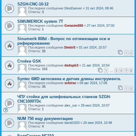
SZGH-CNC-10-12
Последнее сообщение
DinoDanver
«
31 окт 2024, 08:46
Ответы:
3
SIMUMERICK system 7T
Последнее сообщение
Gerasim555
«
27 окт 2024, 07:00
Ответы:
1
Sinumerik 808d - Вопрос по оптимизации оси и
реферированию
Последнее сообщение
DmitrS
«
01 окт 2024, 15:57
Ответы:
32
1
2
Стойки GSK
Последнее сообщение
dedspb3
«
21 авг 2024, 10:54
Ответы:
153
1
5
6
7
8
…
Syntec 6MD автосмена и датчик длины инструмента.
Последнее сообщение
schirsv
«
09 авг 2024, 17:06
Ответы:
35
1
2
ЧПУ стойки для шлифовальных станков SZGH-
CNC1000TDc
Последнее сообщение
alex_sar
«
28 июл 2024, 10:07
Ответы:
1
NUM 750 ищу документацию
Последнее сообщение
david1920
«
26 июн 2024, 10:48
Ответы:
4
БалтСистем NC210