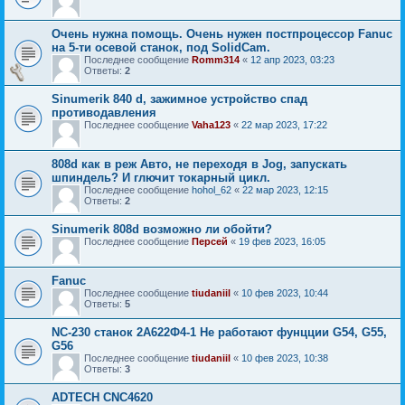
Очень нужна помощь. Очень нужен постпроцессор Fanuc
на 5-ти осевой станок, под SolidCam.
Последнее сообщение
Romm314
«
12 апр 2023, 03:23
Ответы:
2
Sinumerik 840 d, зажимное устройство спад
противодавления
Последнее сообщение
Vaha123
«
22 мар 2023, 17:22
808d как в реж Авто, не переходя в Jog, запускать
шпиндель? И глючит токарный цикл.
Последнее сообщение
hohol_62
«
22 мар 2023, 12:15
Ответы:
2
Sinumerik 808d возможно ли обойти?
Последнее сообщение
Персей
«
19 фев 2023, 16:05
Fanuc
Последнее сообщение
tiudaniil
«
10 фев 2023, 10:44
Ответы:
5
NC-230 станок 2А622Ф4-1 Не работают фунцции G54, G55,
G56
Последнее сообщение
tiudaniil
«
10 фев 2023, 10:38
Ответы:
3
ADTECH CNC4620