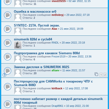
Последнее сообщение
stas223215
«
02 авг 2022, 11:15
Ответы:
11
Ошибка в маслонасосе er0
Последнее сообщение
mrDobryj
«
29 июл 2022, 07:18
Ответы:
2
SYNTEC- 21TA. Пустой экран.
Последнее сообщение
Alax
«
21 июн 2022, 18:09
sinumerik 828d и cycle84
Последнее сообщение
RNDL
«
20 июн 2022, 23:18
Ответы:
1
Подпрограмма для канавок Siemens 808d
Последнее сообщение
Frezer1519
«
20 июн 2022, 13:36
Ответы:
6
Замена дисплея в SINUMERIK 802S
Последнее сообщение
aftaev
«
11 июн 2022, 21:57
Ответы:
20
1
2
Постпроцессор для CAMWorks к токарному ЧПУ с
Siumerik 808D
Последнее сообщение
kirilback
«
12 апр 2022, 17:08
Ответы:
1
постоянно набегает размер с каждой деталью sinumerik
808d токарный
Последнее сообщение
Drap8961
«
10 апр 2022, 21:00
Ответы:
15