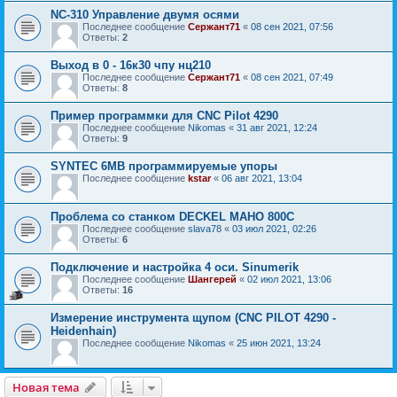
NC-310 Управление двумя осями
Последнее сообщение
Сержант71
«
08 сен 2021, 07:56
Ответы:
2
Выход в 0 - 16к30 чпу нц210
Последнее сообщение
Сержант71
«
08 сен 2021, 07:49
Ответы:
8
Пример программки для CNC Pilot 4290
Последнее сообщение
Nikomas
«
31 авг 2021, 12:24
Ответы:
9
SYNTEC 6MB программируемые упоры
Последнее сообщение
kstar
«
06 авг 2021, 13:04
Проблема со станком DECKEL MAHO 800C
Последнее сообщение
slava78
«
03 июл 2021, 02:26
Ответы:
6
Подключение и настройка 4 оси. Sinumerik
Последнее сообщение
Шангерей
«
02 июл 2021, 13:06
Ответы:
16
Измерение инструмента щупом (CNC PILOT 4290 -
Heidenhain)
Последнее сообщение
Nikomas
«
25 июн 2021, 13:24
Новая тема