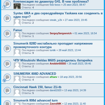
Компенсация по диаметру G41. В чем проблема?
Последнее сообщение
foto-boss
«
25 июл 2023, 08:47
Ответы:
4
Syntec 6MA и два серводрайвера Yaskawa как соединить в
один порт?
Последнее сообщение
steals_y2k
«
27 июн 2023, 19:45
Ответы:
2
Fanuc
Последнее сообщение
SergeySergeevich
«
01 июн 2023, 16:54
Ответы:
1
Sinumerik 828D нестабильно пропадает напряжение
промежуточного контура
Последнее сообщение
tuntik
«
28 май 2023, 13:44
Ответы:
9
ЧПУ Mitsubishi Meldas M60S разрядилась батарейка
Последнее сообщение
Andder55555
«
26 май 2023, 09:46
Ответы:
2
SINUMERIK 808D ADVANCED
Последнее сообщение
aftaev
«
18 апр 2023, 20:56
Ответы:
4
Cincinnati Hawk 150, fanuc 21i-tb
Последнее сообщение
david1920
«
13 апр 2023, 14:39
Ответы:
5
Sinumerik 808d advanced turn
Последнее сообщение
ZavodMK
«
12 апр 2023, 11:40