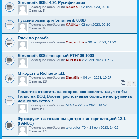
Sinumerik 808d 4.91 Русификация
Последнее сообщение
KAUKa
«
02 ноя 2023, 00:15
Ответы:
5
Русский язык для Sinumerik 808D
Последнее сообщение
KAUKa
«
02 ноя 2023, 00:10
Ответы:
6
Глюк по резьбе
Последнее сообщение
Oleganchik
«
30 окт 2023, 11:22
Sinumerik 808d токарный FTH400-1000
Последнее сообщение
4EPEnAX
«
26 окт 2023, 11:15
M коды на Richauto a11
Последнее сообщение
DimaSib
«
04 окт 2023, 19:27
Ответы:
28
1
2
Помогите ответить на вопрос, как сделать так, что бы
Fanuc на ВОЦ Doosan распознавал больше инструмента
чем количество я
Последнее сообщение
MGG
«
22 сен 2023, 10:57
Ответы:
1
Фрезеруем на токарном центре с интерполяцией 12.1
(FANUC)
Последнее сообщение
andreyka_79
«
14 сен 2023, 14:02
Ответы:
14