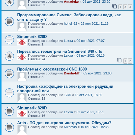
Последнее сообщение
Amadelar
«
08 дек 2021, 23:20
Ответы:
53
1
2
3
Программирование Сименс. Заблокирован кадр, как
снять защиту ?
Последнее сообщение
hohol_62
«
26 ноя 2021, 11:16
Ответы:
4
Sinumerik 828D
Последнее сообщение
Lexxa
«
09 ноя 2021, 07:07
Ответы:
1
Перезапись геометрии на Sinumeril 840 d ls
Последнее сообщение
Lexxa
«
09 ноя 2021, 06:16
Ответы:
24
1
2
Проблемы с югославской CNC 1600
Последнее сообщение
Danila-MT
«
05 ноя 2021, 23:08
Ответы:
8
Настройка коэффициента электронной редукции
поворотной оси
Последнее сообщение
1240
«
13 окт 2021, 18:56
Ответы:
18
Sinumerik 828D
Последнее сообщение
Lexxa
«
03 окт 2021, 16:51
Ответы:
16
Artis - ПО для контроля инструмента. Обсудим?
Последнее сообщение
Nikomas
«
10 сен 2021, 15:38