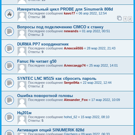
Измерительный цикл PROBE для Sinumerik 808d
Последнее сообщение
kavo77
«
06 апр 2022, 12:54
Ответы:
38
1
2
Вопросы под подключению CIMCO к станку
Последнее сообщение
newands
«
01 апр 2022, 00:51
Ответы:
3
DURMA PP7 координатник
Последнее сообщение
Алексей555
«
28 мар 2022, 21:43
Ответы:
9
Fanuc Не читает g50
Последнее сообщение
Александр74
«
25 мар 2022, 14:01
SYNTEC LNC M515i как сбросить пароль
Последнее сообщение
Sergei94а
«
22 мар 2022, 12:44
Ответы:
2
Ошибка поворотной головы
Последнее сообщение
Alexander_Fox
«
17 мар 2022, 10:09
Нц201м
Последнее сообщение
hohol_62
«
15 мар 2022, 08:10
Ответы:
5
Активация опций SINUMERIK 828d
Последнее сообщение
Glazberg
«
09 мар 2022, 06:33