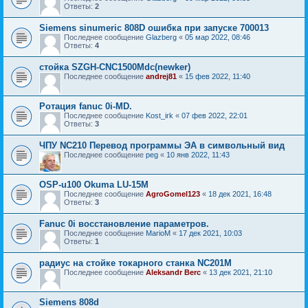
Ответы:
2
Siemens sinumeric 808D ошибка при запуске 700013
Последнее сообщение
Glazberg
«
05 мар 2022, 08:46
Ответы:
4
стойка SZGH-CNC1500Mdc(newker)
Последнее сообщение
andrej81
«
15 фев 2022, 11:40
Ротация fanuc 0i-MD.
Последнее сообщение
Kost_irk
«
07 фев 2022, 22:01
Ответы:
3
ЧПУ NC210 Перевод программы ЭА в символьный вид
Последнее сообщение
peg
«
10 янв 2022, 11:43
OSP-u100 Okuma LU-15M
Последнее сообщение
AgroGomel123
«
18 дек 2021, 16:48
Ответы:
3
Fanuc 0i восстановление параметров.
Последнее сообщение
MarioM
«
17 дек 2021, 10:03
Ответы:
1
радиус на стойке токарного станка NC201M
Последнее сообщение
Aleksandr Berc
«
13 дек 2021, 21:10
Siemens 808d