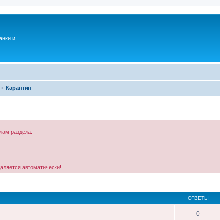
анки и
Карантин
лам раздела:
даляется автоматически!
ОТВЕТЫ
0