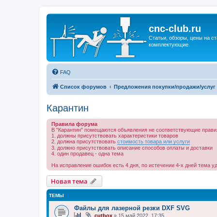
cnc-club.ru
Статьи, обзоры, цены на ст
комплектующие.
FAQ
Список форумов
Предложения покупки/продажи/услуг
Карантин
Правила форума
В "Карантин" помещаются объявления не соответствующие прави
1. должны присутствовать характеристики товаров
2. должна присутствовать
стоимость товара или услуги
3. должно присутствовать описание способов оплаты и доставки
4. один продавец - одна тема
На исправление ошибок есть 4 дня, по истечении 4-х дней тема у
Новая тема
ТЕМЫ
Файлы для лазерной резки DXF SVG
cutbox
»
15 май 2022, 17:35