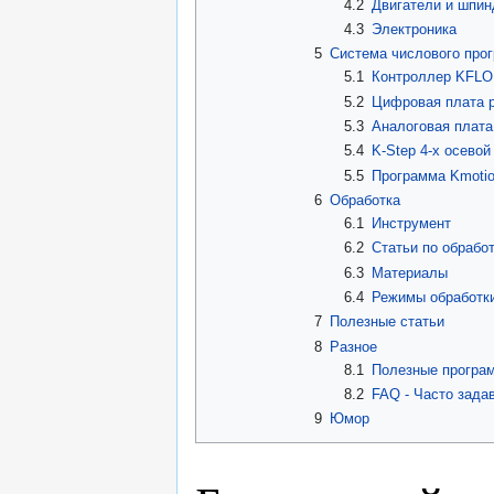
4.2
Двигатели и шпин
4.3
Электроника
5
Система числового про
5.1
Контроллер KFL
5.2
Цифровая плата 
5.3
Аналоговая плата
5.4
K-Step 4-х осево
5.5
Программа Kmoti
6
Обработка
6.1
Инструмент
6.2
Статьи по обрабо
6.3
Материалы
6.4
Режимы обработк
7
Полезные статьи
8
Разное
8.1
Полезные програ
8.2
FAQ - Часто зада
9
Юмор