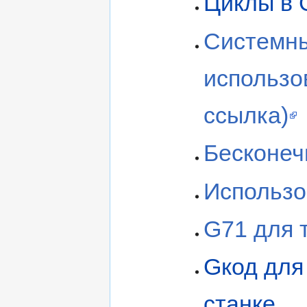
Циклы в 
Системны
использов
ссылка)
Бесконеч
Использо
G71 для 
Gкод для
станке