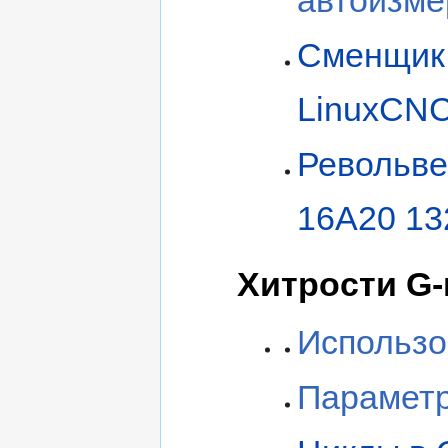
Сменщик 
LinuxCN
Револьве
16А20 13
Хитрости G-
Использо
Параметр