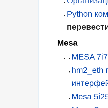
Организац
Python ко
перевест
Mesa
MESA 7i7
hm2_eth 
интерфе
Mesa 5i25