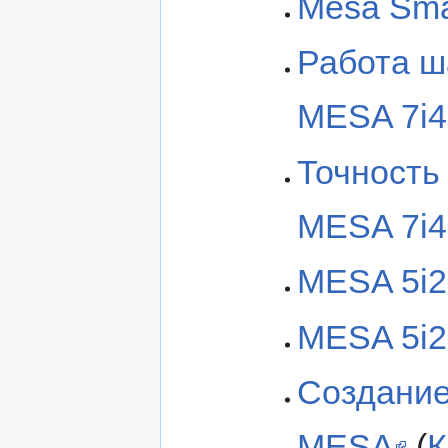
Mesa Smar
Работа ш
MESA 7i4
Точность
MESA 7i4
MESA 5i2
MESA 5i2
Создание
MESA
(
К