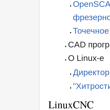
OpenSCAM
фрезерно
Точечное
CAD прог
О Linux-е
Директор
"Хитрости
LinuxCNC