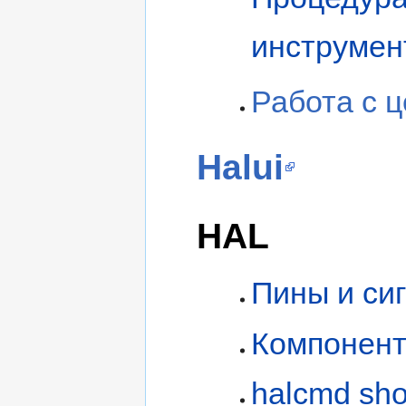
инструмен
Работа с 
Halui
HAL
Пины и си
Компонент
halcmd sh