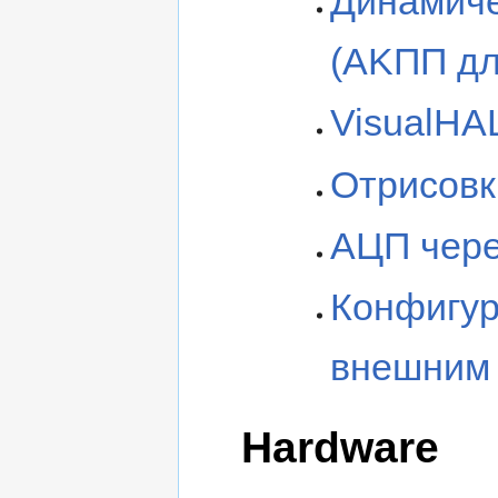
Динамиче
(AKПП дл
VisualHAL
Отрисовк
АЦП чере
Конфигур
внешним
Hardware