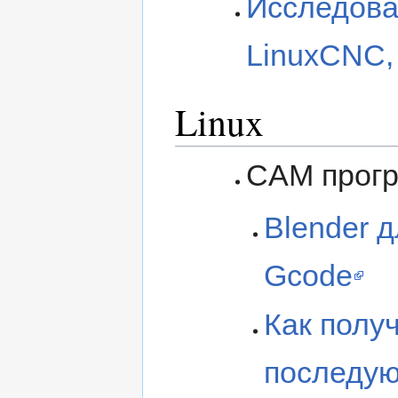
Исследова
LinuxCNC,
Linux
CAM прог
Blender д
Gcode
Как получ
последую