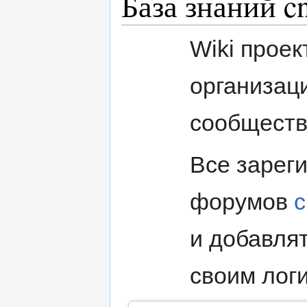
База знаний cn
Wiki проек
организац
сообщество
Все зарег
форумов
c
и добавлят
своим лог