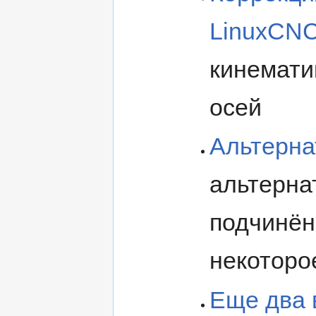
LinuxCN
кинемати
осей
Альтерна
альтерна
подчинён
некоторо
Еще два 