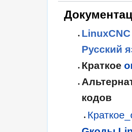
Документа
LinuxCNC 
Русский 
Краткое
о
Альтернат
кодов
Краткое_
Gкоды Li