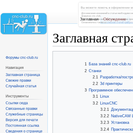
Вы можете помочь в оформлении wi
Для внесения изменений в статьи необходимо в
форумах cnc-club.
Заглавная
Обсуждение
Если у Вас возникают проблемы со входом пр
Ознакомьтесь также со
списком статей требую
Заглавная стр
Перейти
Перейти
Форумы cnc-club.ru
к
к
1
База знаний cnc-club.ru
навигации
поиску
Навигация
2
Станки
Заглавная страница
2.1
Разработка/постр
Свежие правки
2.2
3d принтеры
Случайная статья
3
Программное обеспечен
Инструменты
3.1
Linux
3.2
LinuxCNC
Ссылки сюда
Связанные правки
3.2.1
Документац
Служебные страницы
3.2.2
NativeCAM 
Версия для печати
3.2.3
Установка
Постоянная ссылка
3.2.4
Практическ
Сведения о странице