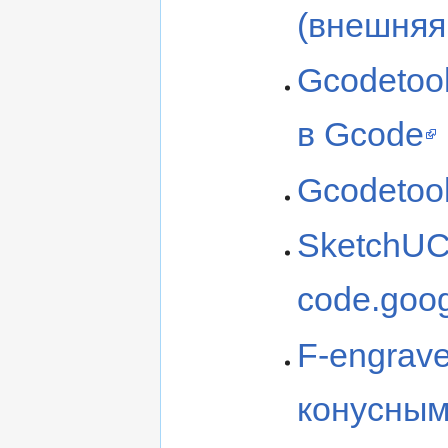
(внешняя
Gcodetool
в Gcode
Gcodetool
SketchU
code.goo
F-engrav
конусны