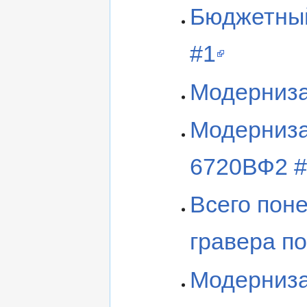
Бюджетный
#1
Модерниза
Модерниза
6720ВФ2 #
Всего поне
гравера по
Модерниза