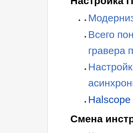
Настройка П
Модерни
Всего по
гравера п
Настройк
асинхро
Halscope
Смена инст