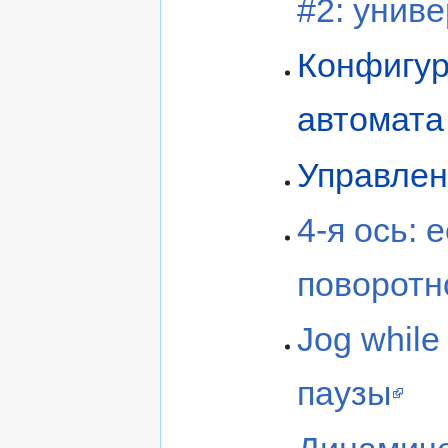
#2: унив
Конфигур
автомата
Управлен
4-я ось: 
поворотн
Jog whil
паузы