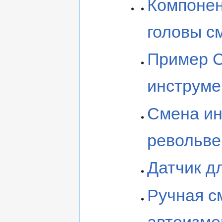
Компонен
головы с
Пример C
инструмен
Смена ин
револьвер
Датчик д
Ручная с
автоизме