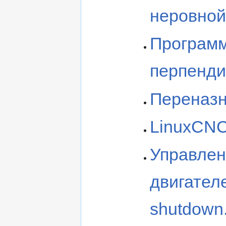
неровной
Программ
перпенди
Переназн
LinuxCNC
Управлен
двигател
shutdown.