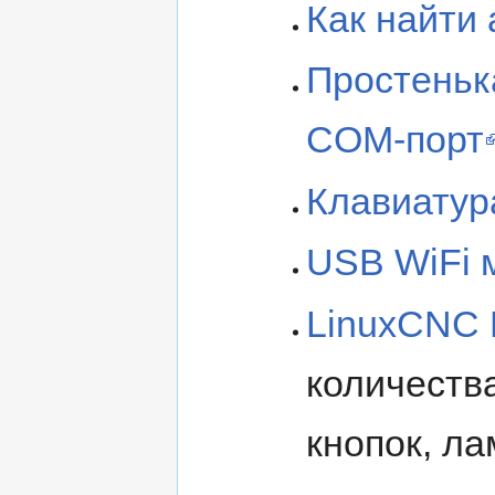
Как найти 
Простеньк
COM-порт
Клавиатур
USB WiFi 
LinuxCNC 
количеств
кнопок, ла