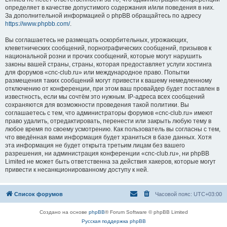
определяет в качестве допустимого содержания и/или поведения в них.
За дополнительной информацией о phpBB обращайтесь по адресу
https://www.phpbb.com/
.
Вы соглашаетесь не размещать оскорбительных, угрожающих,
клеветнических сообщений, порнографических сообщений, призывов к
национальной розни и прочих сообщений, которые могут нарушить
законы вашей страны, страны, которая предоставляет услуги хостинга
для форумов «cnc-club.ru» или международное право. Попытки
размещения таких сообщений могут привести к вашему немедленному
отключению от конференции, при этом ваш провайдер будет поставлен в
известность, если мы сочтём это нужным. IP-адреса всех сообщений
сохраняются для возможности проведения такой политики. Вы
соглашаетесь с тем, что администраторы форумов «cnc-club.ru» имеют
право удалить, отредактировать, перенести или закрыть любую тему в
любое время по своему усмотрению. Как пользователь вы согласны с тем,
что введённая вами информация будет храниться в базе данных. Хотя
эта информация не будет открыта третьим лицам без вашего
разрешения, ни администрация конференции «cnc-club.ru», ни phpBB
Limited не может быть ответственна за действия хакеров, которые могут
привести к несанкционированному доступу к ней.
Список форумов
Часовой пояс:
UTC+03:00
Создано на основе
phpBB
® Forum Software © phpBB Limited
Русская поддержка phpBB