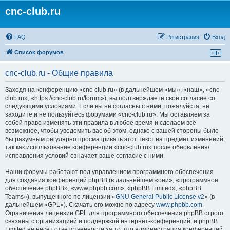
cnc-club.ru
FAQ
Регистрация
Вход
Список форумов
cnc-club.ru - Общие правила
Заходя на конференцию «cnc-club.ru» (в дальнейшем «мы», «наш», «cnc-
club.ru», «https://cnc-club.ru/forum»), вы подтверждаете своё согласие со
следующими условиями. Если вы не согласны с ними, пожалуйста, не
заходите и не пользуйтесь форумами «cnc-club.ru». Мы оставляем за
собой право изменять эти правила в любое время и сделаем всё
возможное, чтобы уведомить вас об этом, однако с вашей стороны было
бы разумным регулярно просматривать этот текст на предмет изменений,
так как использование конференции «cnc-club.ru» после обновления/
исправления условий означает ваше согласие с ними.
Наши форумы работают под управлением программного обеспечения
для создания конференций phpBB (в дальнейшем «они», «программное
обеспечение phpBB», «www.phpbb.com», «phpBB Limited», «phpBB
Teams»), выпущенного по лицензии «
GNU General Public License v2
» (в
дальнейшем «GPL»). Скачать его можно по адресу
www.phpbb.com
.
Ограничения лицензии GPL для программного обеспечения phpBB строго
связаны с организацией и поддержкой интернет-конференций, и phpBB
Limited не несёт ответственности за то, что администрация конференций