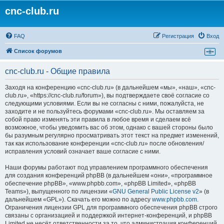
cnc-club.ru
FAQ
Регистрация
Вход
Список форумов
cnc-club.ru - Общие правила
Заходя на конференцию «cnc-club.ru» (в дальнейшем «мы», «наш», «cnc-
club.ru», «https://cnc-club.ru/forum»), вы подтверждаете своё согласие со
следующими условиями. Если вы не согласны с ними, пожалуйста, не
заходите и не пользуйтесь форумами «cnc-club.ru». Мы оставляем за
собой право изменять эти правила в любое время и сделаем всё
возможное, чтобы уведомить вас об этом, однако с вашей стороны было
бы разумным регулярно просматривать этот текст на предмет изменений,
так как использование конференции «cnc-club.ru» после обновления/
исправления условий означает ваше согласие с ними.
Наши форумы работают под управлением программного обеспечения
для создания конференций phpBB (в дальнейшем «они», «программное
обеспечение phpBB», «www.phpbb.com», «phpBB Limited», «phpBB
Teams»), выпущенного по лицензии «
GNU General Public License v2
» (в
дальнейшем «GPL»). Скачать его можно по адресу
www.phpbb.com
.
Ограничения лицензии GPL для программного обеспечения phpBB строго
связаны с организацией и поддержкой интернет-конференций, и phpBB
Limited не несёт ответственности за то, что администрация конференций