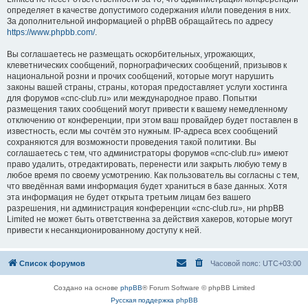
определяет в качестве допустимого содержания и/или поведения в них.
За дополнительной информацией о phpBB обращайтесь по адресу
https://www.phpbb.com/
.
Вы соглашаетесь не размещать оскорбительных, угрожающих,
клеветнических сообщений, порнографических сообщений, призывов к
национальной розни и прочих сообщений, которые могут нарушить
законы вашей страны, страны, которая предоставляет услуги хостинга
для форумов «cnc-club.ru» или международное право. Попытки
размещения таких сообщений могут привести к вашему немедленному
отключению от конференции, при этом ваш провайдер будет поставлен в
известность, если мы сочтём это нужным. IP-адреса всех сообщений
сохраняются для возможности проведения такой политики. Вы
соглашаетесь с тем, что администраторы форумов «cnc-club.ru» имеют
право удалить, отредактировать, перенести или закрыть любую тему в
любое время по своему усмотрению. Как пользователь вы согласны с тем,
что введённая вами информация будет храниться в базе данных. Хотя
эта информация не будет открыта третьим лицам без вашего
разрешения, ни администрация конференции «cnc-club.ru», ни phpBB
Limited не может быть ответственна за действия хакеров, которые могут
привести к несанкционированному доступу к ней.
Список форумов
Часовой пояс:
UTC+03:00
Создано на основе
phpBB
® Forum Software © phpBB Limited
Русская поддержка phpBB