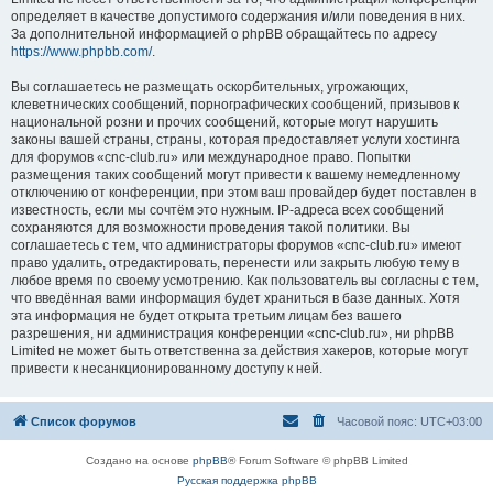
определяет в качестве допустимого содержания и/или поведения в них.
За дополнительной информацией о phpBB обращайтесь по адресу
https://www.phpbb.com/
.
Вы соглашаетесь не размещать оскорбительных, угрожающих,
клеветнических сообщений, порнографических сообщений, призывов к
национальной розни и прочих сообщений, которые могут нарушить
законы вашей страны, страны, которая предоставляет услуги хостинга
для форумов «cnc-club.ru» или международное право. Попытки
размещения таких сообщений могут привести к вашему немедленному
отключению от конференции, при этом ваш провайдер будет поставлен в
известность, если мы сочтём это нужным. IP-адреса всех сообщений
сохраняются для возможности проведения такой политики. Вы
соглашаетесь с тем, что администраторы форумов «cnc-club.ru» имеют
право удалить, отредактировать, перенести или закрыть любую тему в
любое время по своему усмотрению. Как пользователь вы согласны с тем,
что введённая вами информация будет храниться в базе данных. Хотя
эта информация не будет открыта третьим лицам без вашего
разрешения, ни администрация конференции «cnc-club.ru», ни phpBB
Limited не может быть ответственна за действия хакеров, которые могут
привести к несанкционированному доступу к ней.
Список форумов
Часовой пояс:
UTC+03:00
Создано на основе
phpBB
® Forum Software © phpBB Limited
Русская поддержка phpBB