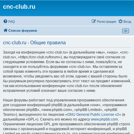
cnc-club.ru
FAQ
Регистрация
Вход
Список форумов
cnc-club.ru - Общие правила
Заходя на конференцию «cnc-club.ru» (в дальнейшем «мы», «наш», «cnc-
club.ru», «https://cnc-club.ru/forum»), вы подтверждаете своё согласие со
следующими условиями. Если вы не согласны с ними, пожалуйста, не
заходите и не пользуйтесь форумами «cnc-club.ru». Мы оставляем за
собой право изменять эти правила в любое время и сделаем всё
возможное, чтобы уведомить вас об этом, однако с вашей стороны было
бы разумным регулярно просматривать этот текст на предмет изменений,
так как использование конференции «cnc-club.ru» после обновления/
исправления условий означает ваше согласие с ними.
Наши форумы работают под управлением программного обеспечения
для создания конференций phpBB (в дальнейшем «они», «программное
обеспечение phpBB», «www.phpbb.com», «phpBB Limited», «phpBB
Teams»), выпущенного по лицензии «
GNU General Public License v2
» (в
дальнейшем «GPL»). Скачать его можно по адресу
www.phpbb.com
.
Ограничения лицензии GPL для программного обеспечения phpBB строго
связаны с организацией и поддержкой интернет-конференций, и phpBB
Limited не несёт ответственности за то, что администрация конференций