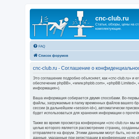
cnc-club.ru
Статьи, обзоры, цены на ст
комплектующие.
FAQ
Список форумов
cnc-club.ru - Соглашение о конфиденциально
Это соглашение подробно объясняет, как «cnc-club.ru» и ег
обеспечение phpBB», «www.phpbb.com», «phpBB Limited»,
информация»).
Ваша информация собирается двумя способами. Во-первых
файлы, загружаемые в папку временных файлов вашего бра
сессии (в дальнейшем «session-id»), автоматически присв
будет использоваться для хранения информации о прочтё
Также во время просмотра конференции «cnc-club.ru» мы 
целью которого является рассмотрение страниц, создан
отправляете на форум. Этими данными могут быть, но не
данные, указанные при регистрации в конференции «cnc-c