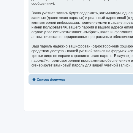
сообщения»).
Ваша учётная запись будет содержать, как минимум, одн
записью (далее «ваш пароль») и реальный адрес email (в
компьютерной информации, применяемыми в стране, предо
имени пользователя, вашего пароля и вашего адреса email
случае у вас есть возможность выбрать, какая информация
автоматически сгенерированных программным обеспечени
Ваш пароль надёжно зашифрован (односторонним хэширован
средством доступа к вашей учётной записи на форумах «cnc-
третье лицо не вправе спрашивать ваш пароль. В случае,
пароль?», предусмотренной программным обеспечением ph
сгенерирует вам новый пароль для вашей учётной записи.
Список форумов