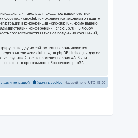
дивидуальный пароль для входа под вашей учётной
на форумах «cnc-club.ru» охраняется законами о защите
истрации в конференции «cnc-club.ru», кроме вашего
е администрации конференции «cnc-club.ru». В любом
ность согласиться/отказаться от получения сообщений,
рируясь на других сайтах. Ваш пароль является
редставители «cnc-club.ru», ни phpBB Limited, ни другое
оваться функцией восстановления пароля «Забыли
l, после чего программное обеспечение phpBB
 с администрацией
Удалить cookies
Часовой пояс:
UTC+03:00