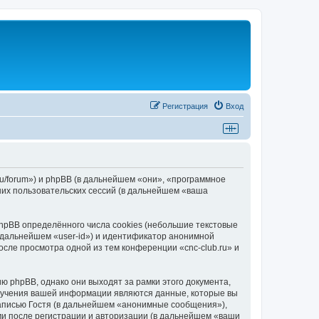
Регистрация
Вход
.ru/forum») и phpBB (в дальнейшем «они», «программное
их пользовательских сессий (в дальнейшем «ваша
hpBB определённого числа cookies (небольшие текстовые
 дальнейшем «user-id») и идентификатор анонимной
осле просмотра одной из тем конференции «cnc-club.ru» и
ю phpBB, однако они выходят за рамки этого документа,
лучения вашей информации являются данные, которые вы
аписью Гостя (в дальнейшем «анонимные сообщения»),
ми после регистрации и авторизации (в дальнейшем «ваши