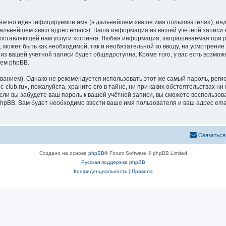
означно идентифицируемое имя (в дальнейшем «ваше имя пользователя»), ин
 дальнейшем «ваш адрес email»). Ваша информация из вашей учётной записи 
ставляющей нам услуги хостинга. Любая информация, запрашиваемая при рег
, может быть как необходимой, так и необязательной ко вводу, на усмотрени
 из вашей учётной записи будет общедоступна. Кроме того, у вас есть возмож
ем phpBB.
ием). Однако не рекомендуется использовать этот же самый пароль, регист
club.ru», пожалуйста, храните его в тайне, ни при каких обстоятельствах ни п
 если вы забудете ваш пароль к вашей учётной записи, вы сможете воспольз
pBB. Вам будет необходимо ввести ваше имя пользователя и ваш адрес emai
Связаться
Создано на основе
phpBB
® Forum Software © phpBB Limited
Русская поддержка phpBB
Конфиденциальность
|
Правила