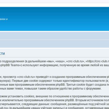
анки и
сти
о подразделения (в дальнейшем «мы», «наш», «cnc-club.ru», «https://cnc-club
 «phpBB Teams») используют информацию, полученную во время любой из ваш
, просмотр «cnc-club.ru» приведёт к созданию программным обеспечением p
узера). Первые две cookie содержат только идентификатор пользователя (в
оенные вам программным обеспечением phpBB. Третья cookie будет создана п
нных вами темах, повышая таким образом удобство работы с форумами.
можем установить cookies, внешние по отношению к программному обеспечени
ных исключительно программным обеспечением phpBB. Вторым источником по
 исчерпываются, следующие данные: сообщения, размещённые под учётной з
lub.ru» (в дальнейшем «ваша учётная запись») и сообщения, оставленные ва