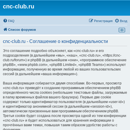
cnc-club.ru
FAQ
Регистрация
Вход
Список форумов
cnc-club.ru - Соглашение о конфиденциальности
Это соглашение подробно объясняет, как «cnc-club.ru» и его
подразделения (в дальнейшем «мы», «наш», «cnc-club.ru», «https://cnc-
club.ru/forum») и phpBB (в дальнейшем «они», «программное обеспечение
phpBB», «www.phpbb.com», «phpBB Limited», «phpBB Teams») используют
информацию, полученную во время любой из ваших пользовательских
сессий (в дальнейшем «ваша информация»).
Ваша информация собирается двумя способами. Во-первых, просмотр
«cnc-club.ru» приведёт к созданию программным обеспечением phpBB
определённого числа cookies (небольшие текстовые файлы, загружаемые
в папку временных файлов вашего браузера). Первые две cookie
содержат только идентификатор пользователя (в дальнейшем «user-id»)
и идентификатор анонимной сессии (в дальнейшем «session-id»),
автоматически присвоенные вам программным обеспечением phpBB.
Третья cookie будет создана после просмотра одной из тем конференции
«cnc-club.ru» и будет использоваться для хранения информации о
прочтённых вами темах, повышая таким образом удобство работы с
форумами.