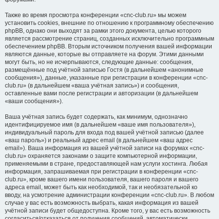
Также во время просмотра конференции «cnc-club.ru» мы можем
установить cookies, внешние по отношению к программному обеспечению
phpBB, однако они выходят за рамки этого документа, целью которого
является рассмотрение страниц, созданных исключительно программным
обеспечением phpBB. Вторым источником получения вашей информации
являются данные, которые вы отправляете на форум. Этими данными
могут быть, но не исчерпываются, следующие данные: сообщения,
размещённые под учётной записью Гостя (в дальнейшем «анонимные
сообщения»), данные, указанные при регистрации в конференции «cnc-
club.ru» (в дальнейшем «ваша учётная запись») и сообщения,
оставленные вами после регистрации и авторизации (в дальнейшем
«ваши сообщения»).
Ваша учётная запись будет содержать, как минимум, однозначно
идентифицируемое имя (в дальнейшем «ваше имя пользователя»),
индивидуальный пароль для входа под вашей учётной записью (далее
«ваш пароль») и реальный адрес email (в дальнейшем «ваш адрес
email»). Ваша информация из вашей учётной записи на форумах «cnc-
club.ru» охраняется законами о защите компьютерной информации,
применяемыми в стране, предоставляющей нам услуги хостинга. Любая
информация, запрашиваемая при регистрации в конференции «cnc-
club.ru», кроме вашего имени пользователя, вашего пароля и вашего
адреса email, может быть как необходимой, так и необязательной ко
вводу, на усмотрение администрации конференции «cnc-club.ru». В любом
случае у вас есть возможность выбрать, какая информация из вашей
учётной записи будет общедоступна. Кроме того, у вас есть возможность
согласиться/отказаться от получения сообщений, автоматически