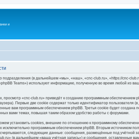
анки и
сти
о подразделения (в дальнейшем «мы», «наш», «cnc-club.ru», «https://cnc-club
 «phpBB Teams») используют информацию, полученную во время любой из ваш
, просмотр «cnc-club.ru» приведёт к созданию программным обеспечением p
узера). Первые две cookie содержат только идентификатор пользователя (в
оенные вам программным обеспечением phpBB. Третья cookie будет создана п
нных вами темах, повышая таким образом удобство работы с форумами.
можем установить cookies, внешние по отношению к программному обеспечени
ных исключительно программным обеспечением phpBB. Вторым источником по
 исчерпываются, следующие данные: сообщения, размещённые под учётной з
lub.ru» (в дальнейшем «ваша учётная запись») и сообщения, оставленные ва