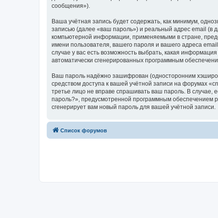
сообщения»).
Ваша учётная запись будет содержать, как минимум, одн
записью (далее «ваш пароль») и реальный адрес email (в
компьютерной информации, применяемыми в стране, предо
имени пользователя, вашего пароля и вашего адреса email
случае у вас есть возможность выбрать, какая информация
автоматически сгенерированных программным обеспечени
Ваш пароль надёжно зашифрован (односторонним хэширован
средством доступа к вашей учётной записи на форумах «cnc-
третье лицо не вправе спрашивать ваш пароль. В случае,
пароль?», предусмотренной программным обеспечением ph
сгенерирует вам новый пароль для вашей учётной записи.
Список форумов