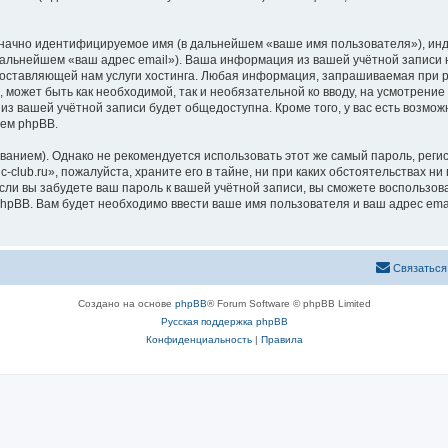
означно идентифицируемое имя (в дальнейшем «ваше имя пользователя»), ин
 дальнейшем «ваш адрес email»). Ваша информация из вашей учётной записи 
ставляющей нам услуги хостинга. Любая информация, запрашиваемая при рег
, может быть как необходимой, так и необязательной ко вводу, на усмотрени
 из вашей учётной записи будет общедоступна. Кроме того, у вас есть возмож
ем phpBB.
ием). Однако не рекомендуется использовать этот же самый пароль, регист
club.ru», пожалуйста, храните его в тайне, ни при каких обстоятельствах ни п
 если вы забудете ваш пароль к вашей учётной записи, вы сможете воспольз
pBB. Вам будет необходимо ввести ваше имя пользователя и ваш адрес emai
Связаться
Создано на основе
phpBB
® Forum Software © phpBB Limited
Русская поддержка phpBB
Конфиденциальность
|
Правила