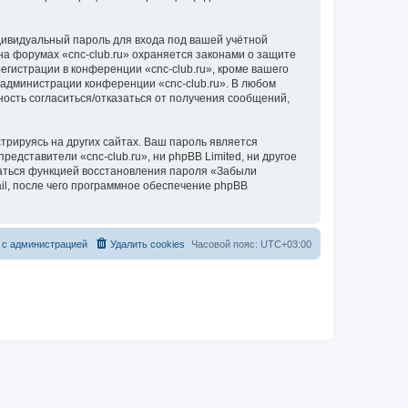
дивидуальный пароль для входа под вашей учётной
на форумах «cnc-club.ru» охраняется законами о защите
истрации в конференции «cnc-club.ru», кроме вашего
е администрации конференции «cnc-club.ru». В любом
ность согласиться/отказаться от получения сообщений,
рируясь на других сайтах. Ваш пароль является
редставители «cnc-club.ru», ни phpBB Limited, ни другое
оваться функцией восстановления пароля «Забыли
l, после чего программное обеспечение phpBB
 с администрацией
Удалить cookies
Часовой пояс:
UTC+03:00