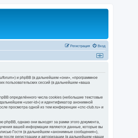
Регистрация
Вход
.ru/forum») и phpBB (в дальнейшем «они», «программное
их пользовательских сессий (в дальнейшем «ваша
hpBB определённого числа cookies (небольшие текстовые
 дальнейшем «user-id») и идентификатор анонимной
осле просмотра одной из тем конференции «cnc-club.ru» и
ю phpBB, однако они выходят за рамки этого документа,
лучения вашей информации являются данные, которые вы
аписью Гостя (в дальнейшем «анонимные сообщения»),
ми после регистрации и авторизации (в дальнейшем «ваши