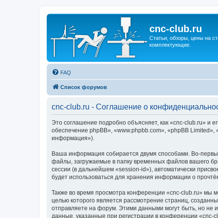
cnc-club.ru
Статьи, обзоры, цены на ст
комплектующие.
FAQ
Список форумов
cnc-club.ru - Соглашение о конфиденциально
Это соглашение подробно объясняет, как «cnc-club.ru» и ег
обеспечение phpBB», «www.phpbb.com», «phpBB Limited»,
информация»).
Ваша информация собирается двумя способами. Во-первых
файлы, загружаемые в папку временных файлов вашего бра
сессии (в дальнейшем «session-id»), автоматически присв
будет использоваться для хранения информации о прочтё
Также во время просмотра конференции «cnc-club.ru» мы 
целью которого является рассмотрение страниц, создан
отправляете на форум. Этими данными могут быть, но не
данные, указанные при регистрации в конференции «cnc-c