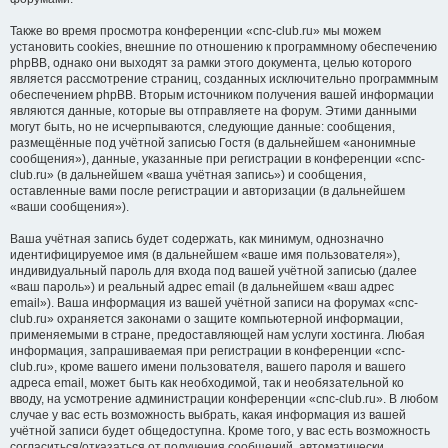
Также во время просмотра конференции «cnc-club.ru» мы можем
установить cookies, внешние по отношению к программному обеспечению
phpBB, однако они выходят за рамки этого документа, целью которого
является рассмотрение страниц, созданных исключительно программным
обеспечением phpBB. Вторым источником получения вашей информации
являются данные, которые вы отправляете на форум. Этими данными
могут быть, но не исчерпываются, следующие данные: сообщения,
размещённые под учётной записью Гостя (в дальнейшем «анонимные
сообщения»), данные, указанные при регистрации в конференции «cnc-
club.ru» (в дальнейшем «ваша учётная запись») и сообщения,
оставленные вами после регистрации и авторизации (в дальнейшем
«ваши сообщения»).
Ваша учётная запись будет содержать, как минимум, однозначно
идентифицируемое имя (в дальнейшем «ваше имя пользователя»),
индивидуальный пароль для входа под вашей учётной записью (далее
«ваш пароль») и реальный адрес email (в дальнейшем «ваш адрес
email»). Ваша информация из вашей учётной записи на форумах «cnc-
club.ru» охраняется законами о защите компьютерной информации,
применяемыми в стране, предоставляющей нам услуги хостинга. Любая
информация, запрашиваемая при регистрации в конференции «cnc-
club.ru», кроме вашего имени пользователя, вашего пароля и вашего
адреса email, может быть как необходимой, так и необязательной ко
вводу, на усмотрение администрации конференции «cnc-club.ru». В любом
случае у вас есть возможность выбрать, какая информация из вашей
учётной записи будет общедоступна. Кроме того, у вас есть возможность
согласиться/отказаться от получения сообщений, автоматически