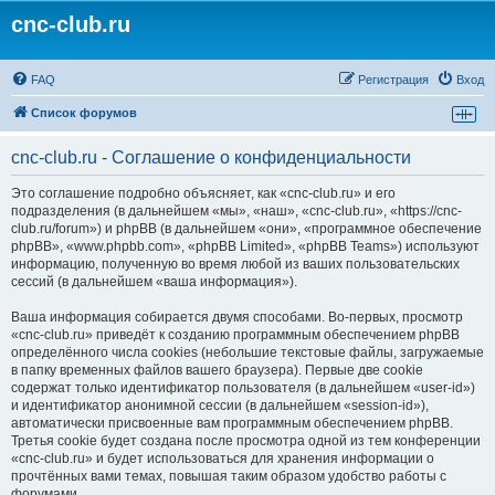
cnc-club.ru
FAQ
Регистрация
Вход
Список форумов
cnc-club.ru - Соглашение о конфиденциальности
Это соглашение подробно объясняет, как «cnc-club.ru» и его
подразделения (в дальнейшем «мы», «наш», «cnc-club.ru», «https://cnc-
club.ru/forum») и phpBB (в дальнейшем «они», «программное обеспечение
phpBB», «www.phpbb.com», «phpBB Limited», «phpBB Teams») используют
информацию, полученную во время любой из ваших пользовательских
сессий (в дальнейшем «ваша информация»).
Ваша информация собирается двумя способами. Во-первых, просмотр
«cnc-club.ru» приведёт к созданию программным обеспечением phpBB
определённого числа cookies (небольшие текстовые файлы, загружаемые
в папку временных файлов вашего браузера). Первые две cookie
содержат только идентификатор пользователя (в дальнейшем «user-id»)
и идентификатор анонимной сессии (в дальнейшем «session-id»),
автоматически присвоенные вам программным обеспечением phpBB.
Третья cookie будет создана после просмотра одной из тем конференции
«cnc-club.ru» и будет использоваться для хранения информации о
прочтённых вами темах, повышая таким образом удобство работы с
форумами.