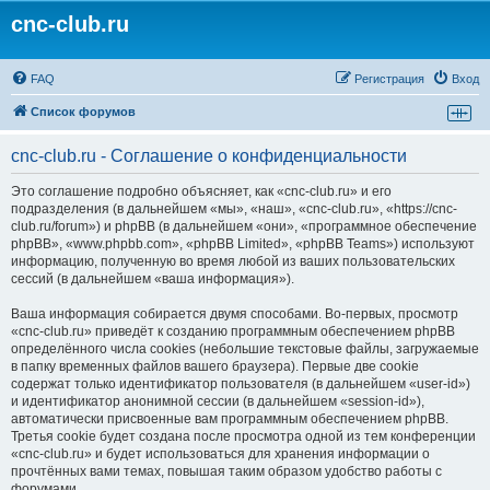
cnc-club.ru
FAQ
Регистрация
Вход
Список форумов
cnc-club.ru - Соглашение о конфиденциальности
Это соглашение подробно объясняет, как «cnc-club.ru» и его
подразделения (в дальнейшем «мы», «наш», «cnc-club.ru», «https://cnc-
club.ru/forum») и phpBB (в дальнейшем «они», «программное обеспечение
phpBB», «www.phpbb.com», «phpBB Limited», «phpBB Teams») используют
информацию, полученную во время любой из ваших пользовательских
сессий (в дальнейшем «ваша информация»).
Ваша информация собирается двумя способами. Во-первых, просмотр
«cnc-club.ru» приведёт к созданию программным обеспечением phpBB
определённого числа cookies (небольшие текстовые файлы, загружаемые
в папку временных файлов вашего браузера). Первые две cookie
содержат только идентификатор пользователя (в дальнейшем «user-id»)
и идентификатор анонимной сессии (в дальнейшем «session-id»),
автоматически присвоенные вам программным обеспечением phpBB.
Третья cookie будет создана после просмотра одной из тем конференции
«cnc-club.ru» и будет использоваться для хранения информации о
прочтённых вами темах, повышая таким образом удобство работы с
форумами.