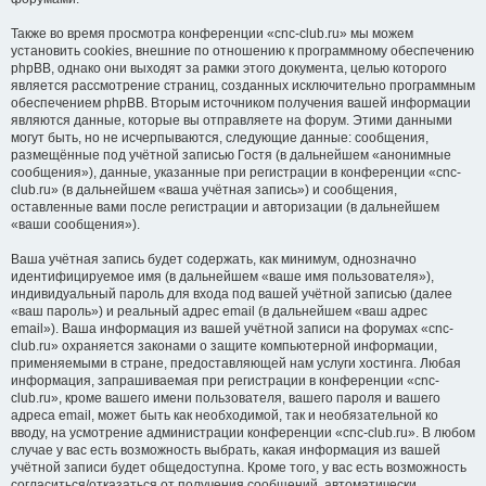
Также во время просмотра конференции «cnc-club.ru» мы можем
установить cookies, внешние по отношению к программному обеспечению
phpBB, однако они выходят за рамки этого документа, целью которого
является рассмотрение страниц, созданных исключительно программным
обеспечением phpBB. Вторым источником получения вашей информации
являются данные, которые вы отправляете на форум. Этими данными
могут быть, но не исчерпываются, следующие данные: сообщения,
размещённые под учётной записью Гостя (в дальнейшем «анонимные
сообщения»), данные, указанные при регистрации в конференции «cnc-
club.ru» (в дальнейшем «ваша учётная запись») и сообщения,
оставленные вами после регистрации и авторизации (в дальнейшем
«ваши сообщения»).
Ваша учётная запись будет содержать, как минимум, однозначно
идентифицируемое имя (в дальнейшем «ваше имя пользователя»),
индивидуальный пароль для входа под вашей учётной записью (далее
«ваш пароль») и реальный адрес email (в дальнейшем «ваш адрес
email»). Ваша информация из вашей учётной записи на форумах «cnc-
club.ru» охраняется законами о защите компьютерной информации,
применяемыми в стране, предоставляющей нам услуги хостинга. Любая
информация, запрашиваемая при регистрации в конференции «cnc-
club.ru», кроме вашего имени пользователя, вашего пароля и вашего
адреса email, может быть как необходимой, так и необязательной ко
вводу, на усмотрение администрации конференции «cnc-club.ru». В любом
случае у вас есть возможность выбрать, какая информация из вашей
учётной записи будет общедоступна. Кроме того, у вас есть возможность
согласиться/отказаться от получения сообщений, автоматически