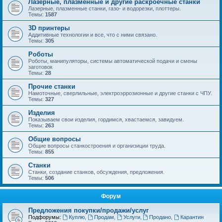
Лазерные, плазменные и другие раскроечные станки
Лазерные, плазменные станки, газо- и водорезки, плоттеры.
Темы:
1587
3D принтеры
Аддитивные технологии и все, что с ними связано.
Темы:
305
Роботы
Роботы, манипуляторы, системы автоматической подачи и смены
заготовок
Темы:
28
Прочие станки
Намоточные, сверлильные, электроэррозионные и другие станки с ЧПУ.
Темы:
327
Изделия
Показываем свои изделия, гордимся, хвастаемся, завидуем.
Темы:
263
Общие вопросы
Общие вопросы станкостроения и организиции труда.
Темы:
855
Станки
Станки, создание станков, обсуждения, предложения.
Темы:
506
Форум
Предложения покупки/продажи/услуг
Подфорумы:
Куплю
,
Продам
,
Услуги
,
Продано
,
Карантин