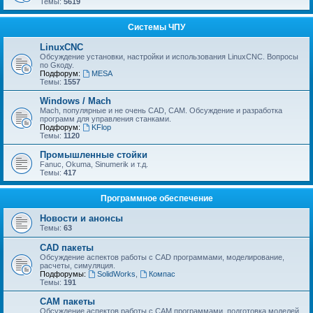
Темы:
5619
Системы ЧПУ
LinuxCNC
Обсуждение установки, настройки и использования LinuxCNC. Вопросы
по Gкоду.
Подфорум:
MESA
Темы:
1557
Windows / Mach
Mach, популярные и не очень CAD, CAM. Обсуждение и разработка
программ для управления станками.
Подфорум:
KFlop
Темы:
1120
Промышленные стойки
Fanuc, Okuma, Sinumerik и т.д.
Темы:
417
Программное обеспечение
Новости и анонсы
Темы:
63
CAD пакеты
Обсуждение аспектов работы с CAD программами, моделирование,
расчеты, симуляция.
Подфорумы:
SolidWorks
,
Компас
Темы:
191
CAM пакеты
Обсуждение аспектов работы с CAМ программами, подготовка моделей,