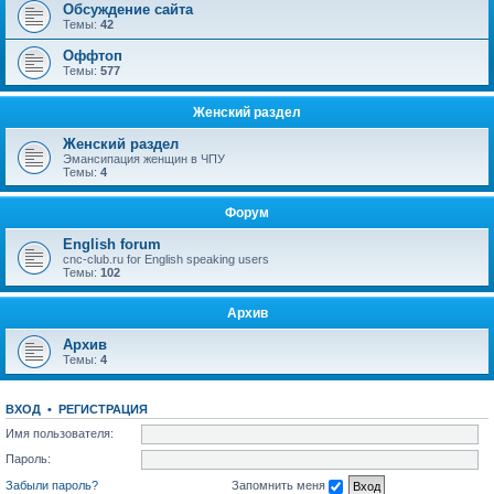
Обсуждение сайта
Темы:
42
Оффтоп
Темы:
577
Женский раздел
Женский раздел
Эмансипация женщин в ЧПУ
Темы:
4
Форум
English forum
cnc-club.ru for English speaking users
Темы:
102
Архив
Архив
Темы:
4
ВХОД
•
РЕГИСТРАЦИЯ
Имя пользователя:
Пароль:
Забыли пароль?
Запомнить меня