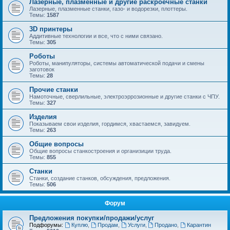
Лазерные, плазменные и другие раскроечные станки
Лазерные, плазменные станки, газо- и водорезки, плоттеры.
Темы:
1587
3D принтеры
Аддитивные технологии и все, что с ними связано.
Темы:
305
Роботы
Роботы, манипуляторы, системы автоматической подачи и смены
заготовок
Темы:
28
Прочие станки
Намоточные, сверлильные, электроэррозионные и другие станки с ЧПУ.
Темы:
327
Изделия
Показываем свои изделия, гордимся, хвастаемся, завидуем.
Темы:
263
Общие вопросы
Общие вопросы станкостроения и организиции труда.
Темы:
855
Станки
Станки, создание станков, обсуждения, предложения.
Темы:
506
Форум
Предложения покупки/продажи/услуг
Подфорумы:
Куплю
,
Продам
,
Услуги
,
Продано
,
Карантин