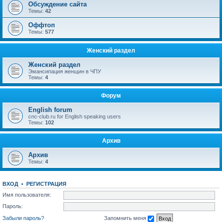
Обсуждение сайта
Темы:
42
Оффтоп
Темы:
577
Женский раздел
Женский раздел
Эмансипация женщин в ЧПУ
Темы:
4
Форум
English forum
cnc-club.ru for English speaking users
Темы:
102
Архив
Архив
Темы:
4
ВХОД
•
РЕГИСТРАЦИЯ
Имя пользователя:
Пароль:
Забыли пароль?
Запомнить меня