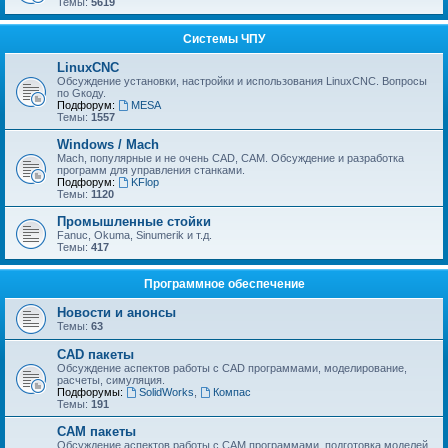
Темы:
5619
Системы ЧПУ
LinuxCNC
Обсуждение установки, настройки и использования LinuxCNC. Вопросы
по Gкоду.
Подфорум:
MESA
Темы:
1557
Windows / Mach
Mach, популярные и не очень CAD, CAM. Обсуждение и разработка
программ для управления станками.
Подфорум:
KFlop
Темы:
1120
Промышленные стойки
Fanuc, Okuma, Sinumerik и т.д.
Темы:
417
Программное обеспечение
Новости и анонсы
Темы:
63
CAD пакеты
Обсуждение аспектов работы с CAD программами, моделирование,
расчеты, симуляция.
Подфорумы:
SolidWorks
,
Компас
Темы:
191
CAM пакеты
Обсуждение аспектов работы с CAМ программами, подготовка моделей,