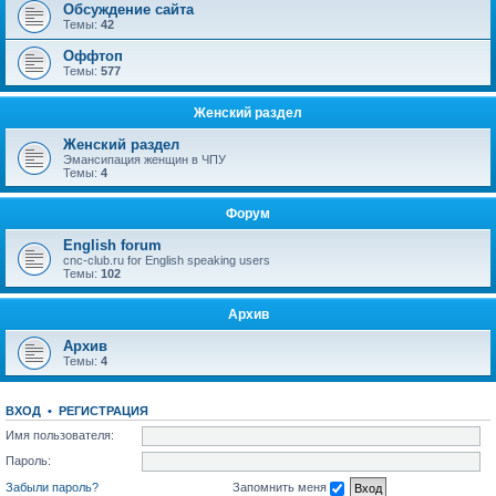
Обсуждение сайта
Темы:
42
Оффтоп
Темы:
577
Женский раздел
Женский раздел
Эмансипация женщин в ЧПУ
Темы:
4
Форум
English forum
cnc-club.ru for English speaking users
Темы:
102
Архив
Архив
Темы:
4
ВХОД
•
РЕГИСТРАЦИЯ
Имя пользователя:
Пароль:
Забыли пароль?
Запомнить меня