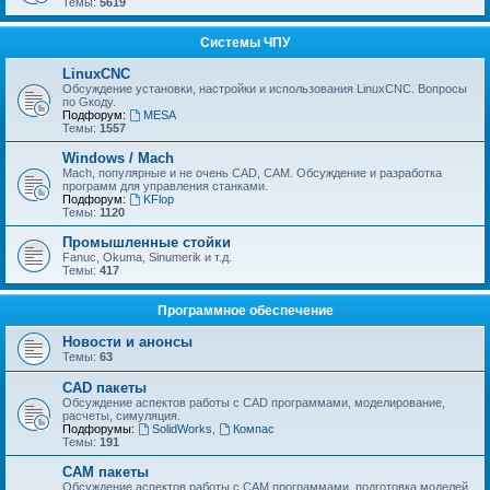
Темы:
5619
Системы ЧПУ
LinuxCNC
Обсуждение установки, настройки и использования LinuxCNC. Вопросы
по Gкоду.
Подфорум:
MESA
Темы:
1557
Windows / Mach
Mach, популярные и не очень CAD, CAM. Обсуждение и разработка
программ для управления станками.
Подфорум:
KFlop
Темы:
1120
Промышленные стойки
Fanuc, Okuma, Sinumerik и т.д.
Темы:
417
Программное обеспечение
Новости и анонсы
Темы:
63
CAD пакеты
Обсуждение аспектов работы с CAD программами, моделирование,
расчеты, симуляция.
Подфорумы:
SolidWorks
,
Компас
Темы:
191
CAM пакеты
Обсуждение аспектов работы с CAМ программами, подготовка моделей,