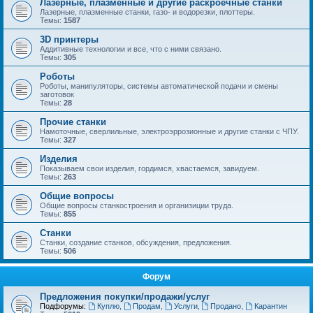
Лазерные, плазменные и другие раскроечные станки
Лазерные, плазменные станки, газо- и водорезки, плоттеры.
Темы:
1587
3D принтеры
Аддитивные технологии и все, что с ними связано.
Темы:
305
Роботы
Роботы, манипуляторы, системы автоматической подачи и смены
заготовок
Темы:
28
Прочие станки
Намоточные, сверлильные, электроэррозионные и другие станки с ЧПУ.
Темы:
327
Изделия
Показываем свои изделия, гордимся, хвастаемся, завидуем.
Темы:
263
Общие вопросы
Общие вопросы станкостроения и организиции труда.
Темы:
855
Станки
Станки, создание станков, обсуждения, предложения.
Темы:
506
Форум
Предложения покупки/продажи/услуг
Подфорумы:
Куплю
,
Продам
,
Услуги
,
Продано
,
Карантин