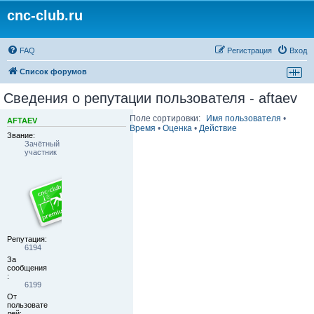
cnc-club.ru
FAQ
Регистрация
Вход
Список форумов
Сведения о репутации пользователя - aftaev
Поле сортировки:
Имя пользователя
•
AFTAEV
Время
•
Оценка
•
Действие
Звание:
Зачётный
участник
Репутация:
6194
За
сообщения
:
6199
От
пользовате
лей: