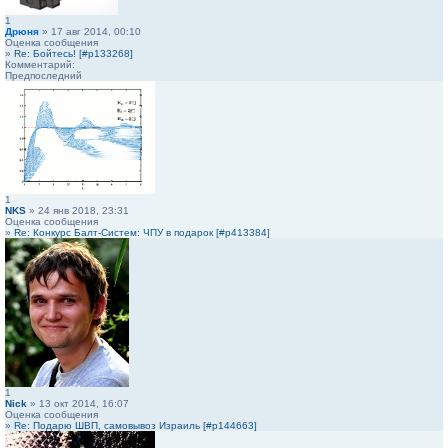
1
Дрюня
» 17 авг 2014, 00:10
Оценка сообщения
»
Re: Бойтесь! [#p133268]
Комментарий:
Предпоследний
1
NKS
» 24 янв 2018, 23:31
Оценка сообщения
»
Re: Конкурс Балт-Систем: ЧПУ в подарок [#p413384]
1
Nick
» 13 окт 2014, 16:07
Оценка сообщения
»
Re: Подарю ШВП, самовывоз Израиль [#p144663]