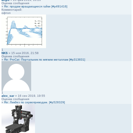
Оценка сообщения
»
Re: продам вращающиеся гайки [#p491416]
Комментарий:
офтоп
1
NKS
» 15 ноя 2016, 21:58
Оценка сообщения
»
Re: ProCat: Портальник по мягким металлам [#p313831]
1
alex_sar
» 16 сен 2019, 19:55
Оценка сообщения
»
Re: Ликбез по сервоприводам. [#p528329]