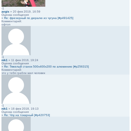
-1
aegis
» 20 фев 2019, 16:59
Оценка сообщения
»
Re: фрезерный по дюралю из чугуна [#p491425]
Комментарий:
офтоп
-1
nik1
» 11 фев 2016, 19:24
Оценка сообщения
»
Re: Тяжелый станок 500х400х200 по алюминию [#p256315]
Комментарий:
это у тебя грабли мил человек
-1
nik1
» 16 фев 2018, 19:13
Оценка сообщения
»
Re: Чпу на токарный [#p420753]