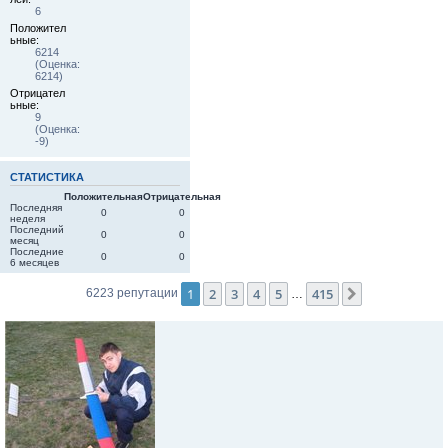
6
Положител
ьные:
6214
(Оценка:
6214)
Отрицател
ьные:
9
(Оценка:
-9)
СТАТИСТИКА
Положительная
Отрицательная
Последняя
0
0
неделя
Последний
0
0
месяц
Последние
0
0
6 месяцев
1
2
3
4
5
415
След.
6223 репутации
…