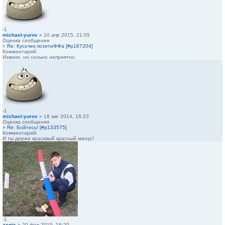
-1
michael-yurov
» 10 апр 2015, 21:05
Оценка сообщения
»
Re: Кусочек позитиФФа [#p187204]
Комментарий:
Извини, но сильно неприятно.
-1
michael-yurov
» 18 авг 2014, 16:23
Оценка сообщения
»
Re: Бойтесь! [#p133575]
Комментарий:
И ты держи красивый красный минус!
-1
aegis
» 20 фев 2019, 16:20