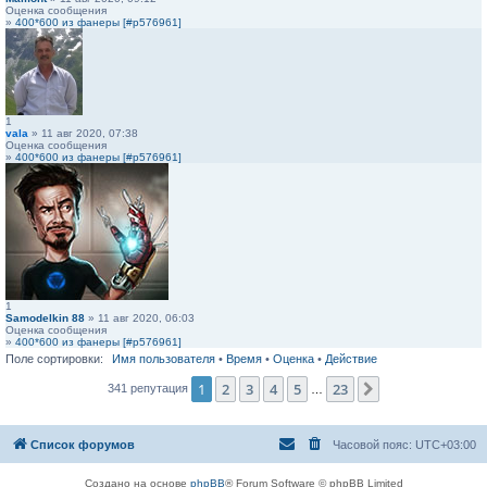
Оценка сообщения
»
400*600 из фанеры [#p576961]
1
vala
» 11 авг 2020, 07:38
Оценка сообщения
»
400*600 из фанеры [#p576961]
1
Samodelkin 88
» 11 авг 2020, 06:03
Оценка сообщения
»
400*600 из фанеры [#p576961]
Поле сортировки:
Имя пользователя
•
Время
•
Оценка
•
Действие
1
2
3
4
5
23
След.
341 репутация
…
Список форумов
Часовой пояс:
UTC+03:00
Создано на основе
phpBB
® Forum Software © phpBB Limited