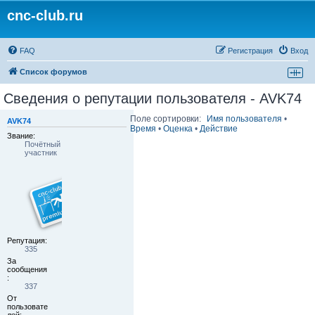
cnc-club.ru
FAQ
Регистрация
Вход
Список форумов
Сведения о репутации пользователя - AVK74
Поле сортировки:
Имя пользователя
•
AVK74
Время
•
Оценка
•
Действие
Звание:
Почётный
участник
Репутация:
335
За
сообщения
:
337
От
пользовате
лей: