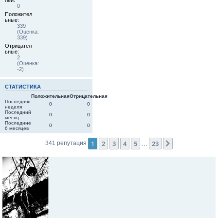
0
Положител
ьные:
339
(Оценка:
339)
Отрицател
ьные:
2
(Оценка:
-2)
СТАТИСТИКА
Положительная
Отрицательная
Последняя
0
0
неделя
Последний
0
0
месяц
Последние
0
0
6 месяцев
1
2
3
4
5
23
След.
341 репутация
…