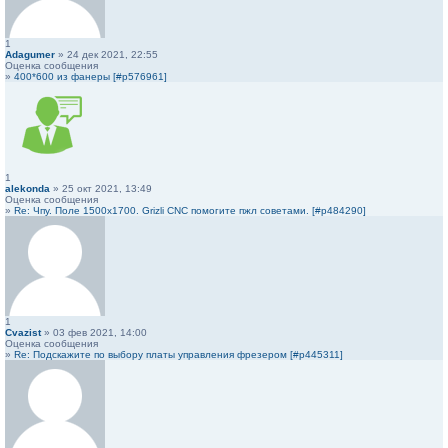
1
Adagumer
» 24 дек 2021, 22:55
Оценка сообщения
»
400*600 из фанеры [#p576961]
1
alekonda
» 25 окт 2021, 13:49
Оценка сообщения
»
Re: Чпу. Поле 1500х1700. Grizli CNC помогите пжл советами. [#p484290]
1
Cvazist
» 03 фев 2021, 14:00
Оценка сообщения
»
Re: Подскажите по выбору платы управления фрезером [#p445311]