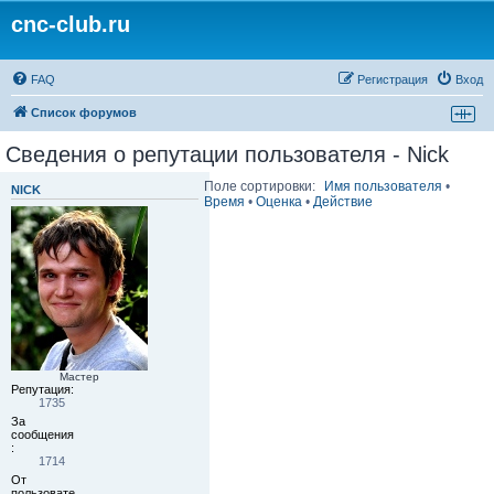
cnc-club.ru
FAQ
Регистрация
Вход
Список форумов
Сведения о репутации пользователя - Nick
Поле сортировки:
Имя пользователя
•
NICK
Время
•
Оценка
•
Действие
Мастер
Репутация:
1735
За
сообщения
:
1714
От
пользовате