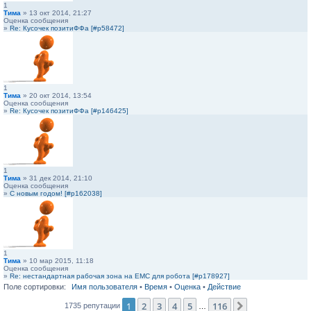
1
Тима
» 13 окт 2014, 21:27
Оценка сообщения
»
Re: Кусочек позитиФФа [#p58472]
1
Тима
» 20 окт 2014, 13:54
Оценка сообщения
»
Re: Кусочек позитиФФа [#p146425]
1
Тима
» 31 дек 2014, 21:10
Оценка сообщения
»
С новым годом! [#p162038]
1
Тима
» 10 мар 2015, 11:18
Оценка сообщения
»
Re: нестандартная рабочая зона на ЕМС для робота [#p178927]
Поле сортировки:
Имя пользователя
•
Время
•
Оценка
•
Действие
1
2
3
4
5
116
След.
1735 репутации
…