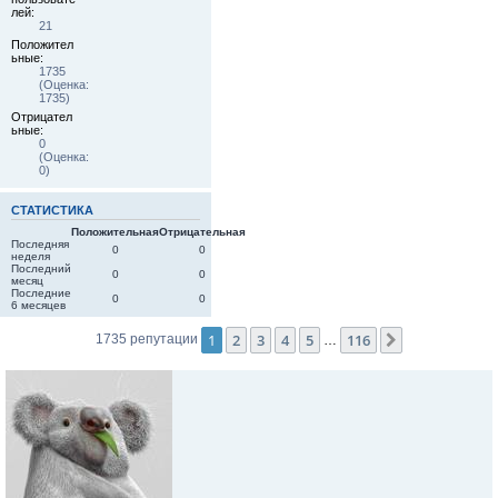
лей:
21
Положител
ьные:
1735
(Оценка:
1735)
Отрицател
ьные:
0
(Оценка:
0)
СТАТИСТИКА
Положительная
Отрицательная
Последняя
0
0
неделя
Последний
0
0
месяц
Последние
0
0
6 месяцев
1
2
3
4
5
116
След.
1735 репутации
…