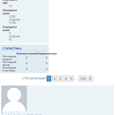
лей:
21
Положител
ьные:
1735
(Оценка:
1735)
Отрицател
ьные:
0
(Оценка:
0)
СТАТИСТИКА
Положительная
Отрицательная
Последняя
0
0
неделя
Последний
0
0
месяц
Последние
0
0
6 месяцев
1
2
3
4
5
116
След.
1735 репутации
…
1