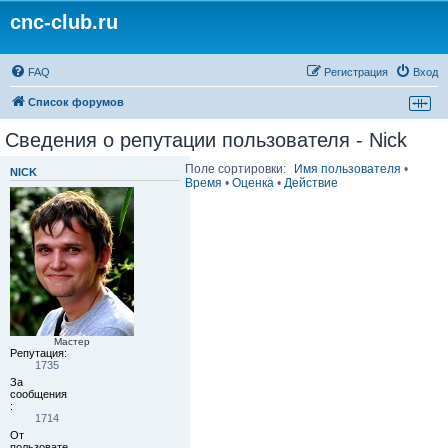
cnc-club.ru
FAQ
Регистрация
Вход
Список форумов
Сведения о репутации пользователя - Nick
Поле сортировки:
Имя пользователя
•
NICK
Время
•
Оценка
•
Действие
Мастер
Репутация:
1735
За
сообщения
:
1714
От
пользовате