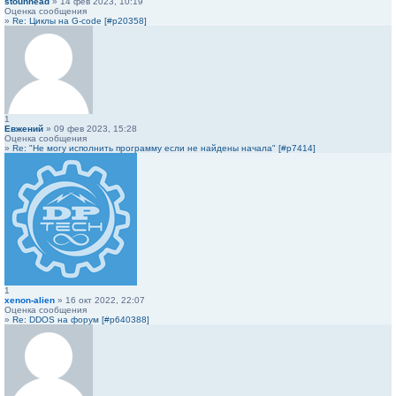
stounhead
» 14 фев 2023, 10:19
Оценка сообщения
»
Re: Циклы на G-code [#p20358]
1
Евжений
» 09 фев 2023, 15:28
Оценка сообщения
»
Re: "Не могу исполнить программу если не найдены начала" [#p7414]
1
xenon-alien
» 16 окт 2022, 22:07
Оценка сообщения
»
Re: DDOS на форум [#p640388]