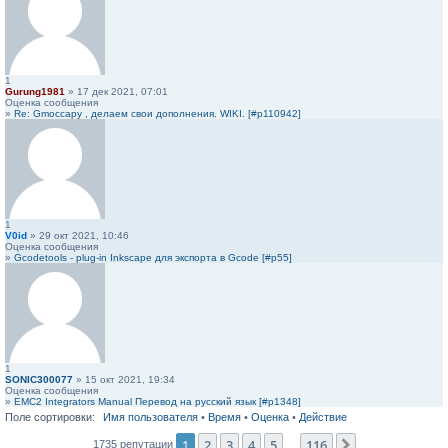
1
Gurung1981
» 17 дек 2021, 07:01
Оценка сообщения
»
Re: Gmoccapy , делаем свои дополнения. WIKI. [#p110942]
1
V0id
» 29 окт 2021, 10:46
Оценка сообщения
»
Gcodetools - plug-in Inkscape для экспорта в Gcode [#p55]
1
SONIC300077
» 15 окт 2021, 19:34
Оценка сообщения
»
EMC2 Integrators Manual Перевод на русский язык [#p1348]
Поле сортировки:
Имя пользователя
•
Время
•
Оценка
•
Действие
1
2
3
4
5
116
След.
1735 репутации
…