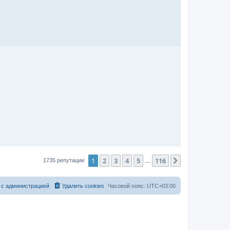
1
2
3
4
5
116
След.
1735 репутации
…
 с администрацией
Удалить cookies
Часовой пояс:
UTC+03:00