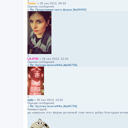
1
Fisher
» 28 сен 2013, 08:33
Оценка сообщения
»
Re: Продолжаем хаить форум [#p86690]
1
LA-STIK
» 28 сен 2013, 12:10
Оценка сообщения
»
Re: Кусочек позитиФФа [#p86758]
1
solo
» 30 сен 2013, 14:02
Оценка сообщения
»
Re: Кусочек позитиФФа [#p86758]
Комментарий:
да наверное этот форум делаемый тоже много добра благодаря активн