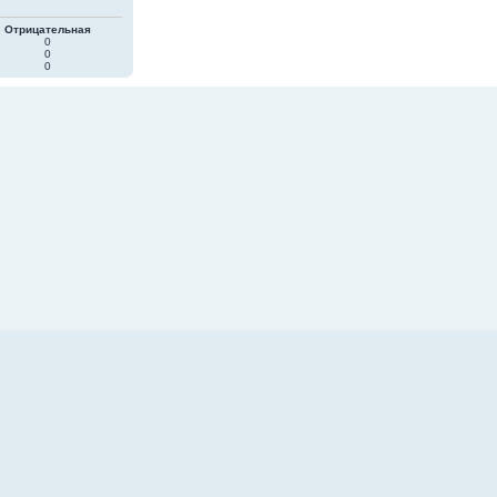
Отрицательная
0
0
0