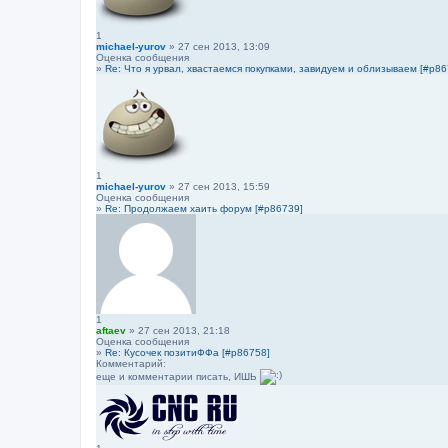
1
michael-yurov
» 27 сен 2013, 13:09
Оценка сообщения
»
Re: Что я урвал, хвастаемся покупками, завидуем и облизываем [#p86
1
michael-yurov
» 27 сен 2013, 15:59
Оценка сообщения
»
Re: Продолжаем хаить форум [#p86739]
1
aftaev
» 27 сен 2013, 21:18
Оценка сообщения
»
Re: Кусочек позитиФФа [#p86758]
Комментарий:
еще и комментарии писать, ИШЬ