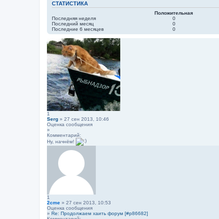
СТАТИСТИКА
Положительная
Последняя неделя
0
Последний месяц
0
Последние 6 месяцев
0
1
Serg
» 27 сен 2013, 10:46
Оценка сообщения
»
Комментарий:
Ну, начнём!
1
2cme
» 27 сен 2013, 10:53
Оценка сообщения
»
Re: Продолжаем хаить форум [#p86682]
Комментарий: