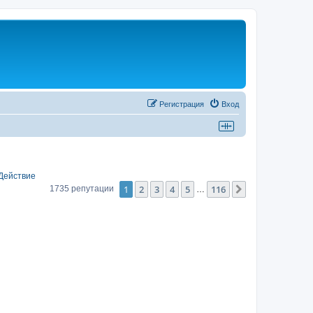
Регистрация
Вход
Действие
1
2
3
4
5
116
След.
1735 репутации
…