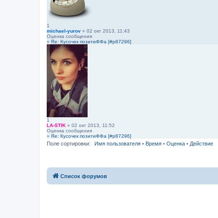
1
michael-yurov
» 02 окт 2013, 11:43
Оценка сообщения
»
Re: Кусочек позитиФФа [#p87296]
1
LA-STIK
» 02 окт 2013, 11:52
Оценка сообщения
»
Re: Кусочек позитиФФа [#p87296]
Поле сортировки:
Имя пользователя
•
Время
•
Оценка
•
Действие
Список форумов