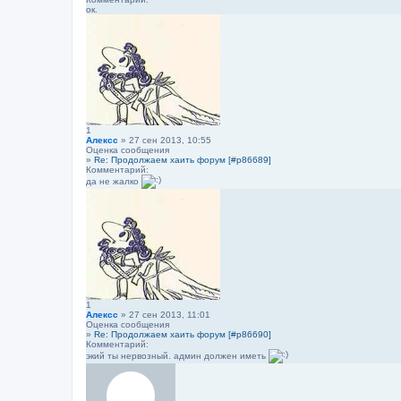
ок.
1
Алексс
» 27 сен 2013, 10:55
Оценка сообщения
»
Re: Продолжаем хаить форум [#p86689]
Комментарий:
да не жалко
1
Алексс
» 27 сен 2013, 11:01
Оценка сообщения
»
Re: Продолжаем хаить форум [#p86690]
Комментарий:
экий ты нервозный. админ должен иметь