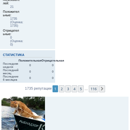
лей:
21
Положител
ьные:
1735
(Оценка:
1735)
Отрицател
ьные:
0
(Оценка:
0)
СТАТИСТИКА
Положительная
Отрицательная
Последняя
0
0
неделя
Последний
0
0
месяц
Последние
0
0
6 месяцев
1
2
3
4
5
116
След.
1735 репутации
…