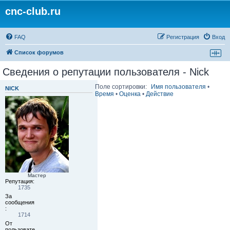
cnc-club.ru
FAQ
Регистрация
Вход
Список форумов
Сведения о репутации пользователя - Nick
Поле сортировки:
Имя пользователя
•
NICK
Время
•
Оценка
•
Действие
Мастер
Репутация:
1735
За
сообщения
:
1714
От
пользовате