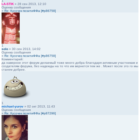
1
LA-STIK
» 28 сен 2013, 12:10
Оценка сообщения
»
Re: Кусочек позитиФФа [#p86758]
1
solo
» 30 сен 2013, 14:02
Оценка сообщения
»
Re: Кусочек позитиФФа [#p86758]
Комментарий:
да наверное этот форум делаемый тоже много добра благодаря активным участникам и
создателям форума, без надежды на то что им вернется тем же . Может после это го мы
станем добрее.
1
michael-yurov
» 02 окт 2013, 11:43
Оценка сообщения
»
Re: Кусочек позитиФФа [#p87296]