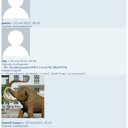
1
patron
» 18 ноя 2013, 09:28
Оценка пользователя
1
nkp
» 18 ноя 2013, 09:56
Оценка сообщения
»
Re: Конфигурация EMC2 LinuxCNC [#p94870]
Комментарий:
h = Popen(['sudo shutdown -h now'], shell=True) - ну конечно!!!
1
Сергей Саныч
» 19 ноя 2013, 15:42
Оценка сообщения