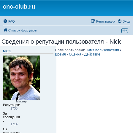
cnc-club.ru
FAQ
Регистрация
Вход
Список форумов
Сведения о репутации пользователя - Nick
Поле сортировки:
Имя пользователя
•
NICK
Время
•
Оценка
•
Действие
Мастер
Репутация:
1735
За
сообщения
:
1714
От
пользовате