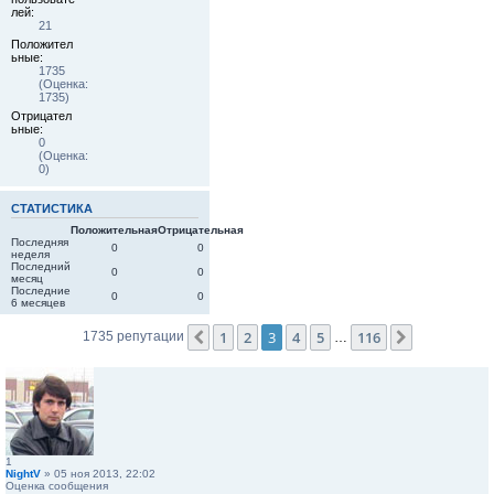
лей:
21
Положител
ьные:
1735
(Оценка:
1735)
Отрицател
ьные:
0
(Оценка:
0)
СТАТИСТИКА
Положительная
Отрицательная
Последняя
0
0
неделя
Последний
0
0
месяц
Последние
0
0
6 месяцев
1
2
3
4
5
116
Пред.
След.
1735 репутации
…
1
NightV
» 05 ноя 2013, 22:02
Оценка сообщения