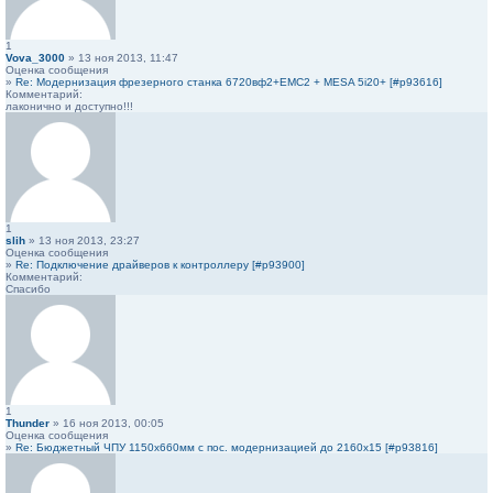
1
Vova_3000
» 13 ноя 2013, 11:47
Оценка сообщения
»
Re: Модернизация фрезерного станка 6720вф2+EMC2 + MESA 5i20+ [#p93616]
Комментарий:
лаконично и доступно!!!
1
slih
» 13 ноя 2013, 23:27
Оценка сообщения
»
Re: Подключение драйверов к контроллеру [#p93900]
Комментарий:
Спасибо
1
Thunder
» 16 ноя 2013, 00:05
Оценка сообщения
»
Re: Бюджетный ЧПУ 1150х660мм с пос. модернизацией до 2160х15 [#p93816]