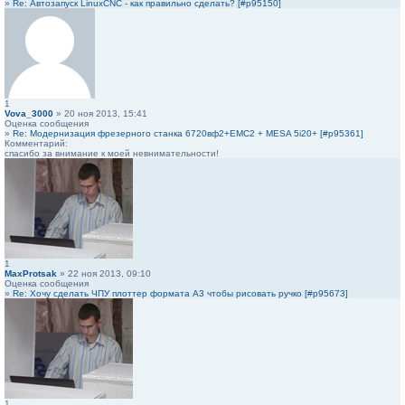
»
Re: Автозапуск LinuxCNC - как правильно сделать? [#p95150]
1
Vova_3000
» 20 ноя 2013, 15:41
Оценка сообщения
»
Re: Модернизация фрезерного станка 6720вф2+EMC2 + MESA 5i20+ [#p95361]
Комментарий:
спасибо за внимание к моей невнимательности!
1
MaxProtsak
» 22 ноя 2013, 09:10
Оценка сообщения
»
Re: Хочу сделать ЧПУ плоттер формата А3 чтобы рисовать ручко [#p95673]
1