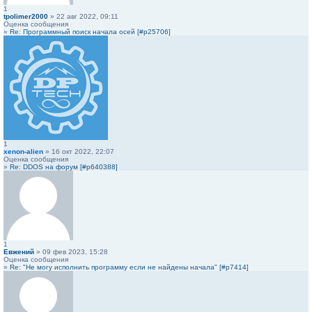
1
tpolimer2000
» 22 авг 2022, 09:11
Оценка сообщения
»
Re: Программный поиск начала осей [#p25706]
1
xenon-alien
» 16 окт 2022, 22:07
Оценка сообщения
»
Re: DDOS на форум [#p640388]
1
Евжений
» 09 фев 2023, 15:28
Оценка сообщения
»
Re: "Не могу исполнить программу если не найдены начала" [#p7414]