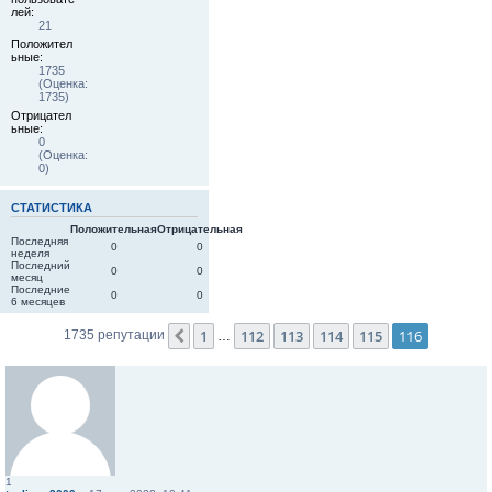
лей:
21
Положител
ьные:
1735
(Оценка:
1735)
Отрицател
ьные:
0
(Оценка:
0)
СТАТИСТИКА
Положительная
Отрицательная
Последняя
0
0
неделя
Последний
0
0
месяц
Последние
0
0
6 месяцев
1
112
113
114
115
116
Пред.
1735 репутации
…
1