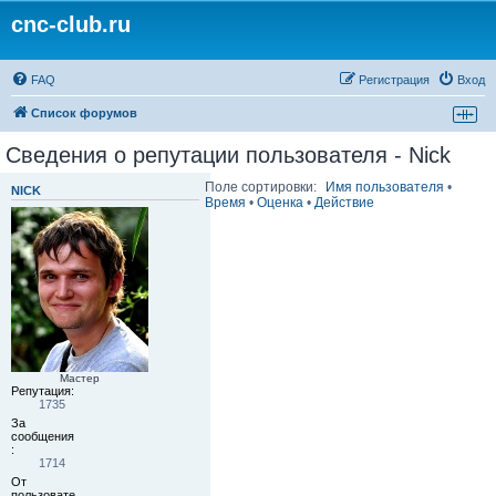
cnc-club.ru
FAQ
Регистрация
Вход
Список форумов
Сведения о репутации пользователя - Nick
Поле сортировки:
Имя пользователя
•
NICK
Время
•
Оценка
•
Действие
Мастер
Репутация:
1735
За
сообщения
:
1714
От
пользовате