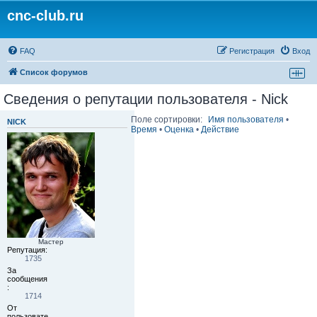
cnc-club.ru
FAQ
Регистрация
Вход
Список форумов
Сведения о репутации пользователя - Nick
Поле сортировки:
Имя пользователя
•
NICK
Время
•
Оценка
•
Действие
Мастер
Репутация:
1735
За
сообщения
:
1714
От
пользовате