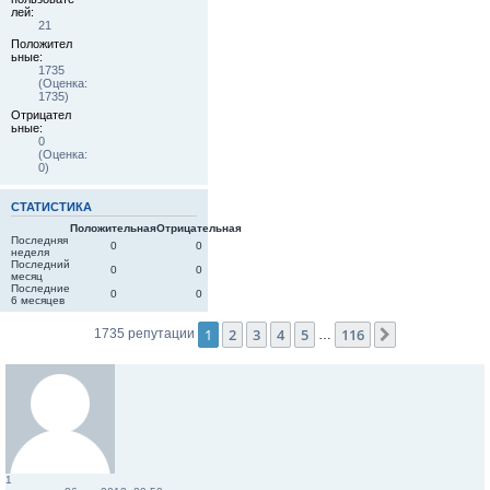
лей:
21
Положител
ьные:
1735
(Оценка:
1735)
Отрицател
ьные:
0
(Оценка:
0)
СТАТИСТИКА
Положительная
Отрицательная
Последняя
0
0
неделя
Последний
0
0
месяц
Последние
0
0
6 месяцев
1
2
3
4
5
116
След.
1735 репутации
…
1