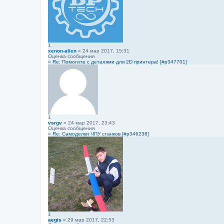
1
xenon-alien
» 24 мар 2017, 15:31
Оценка сообщения
»
Re: Помогите с деталями для 2D принтера! [#p347701]
1
vsrgv
» 24 мар 2017, 23:43
Оценка сообщения
»
Re: Самоделки ЧПУ станков [#p346238]
1
aegis
» 29 мар 2017, 22:53