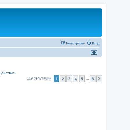
Регистрация
Вход
Действие
1
2
3
4
5
8
След.
119 репутации
…