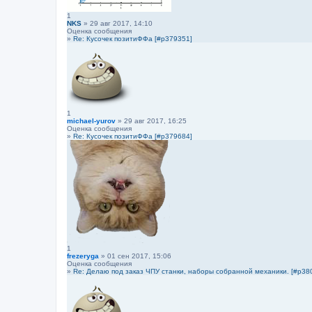
1
NKS
» 29 авг 2017, 14:10
Оценка сообщения
»
Re: Кусочек позитиФФа [#p379351]
1
michael-yurov
» 29 авг 2017, 16:25
Оценка сообщения
»
Re: Кусочек позитиФФа [#p379684]
1
frezeryga
» 01 сен 2017, 15:06
Оценка сообщения
»
Re: Делаю под заказ ЧПУ станки, наборы собранной механики. [#p38