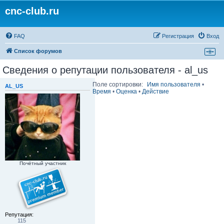
cnc-club.ru
FAQ
Регистрация
Вход
Список форумов
Сведения о репутации пользователя - al_us
Поле сортировки:
Имя пользователя
•
AL_US
Время
•
Оценка
•
Действие
Почётный участник
Репутация:
115