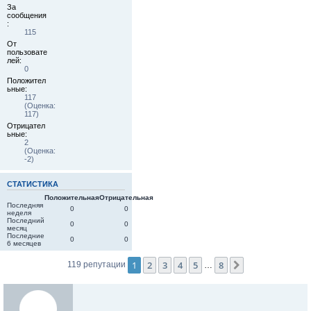
За
сообщения
:
115
От
пользовате
лей:
0
Положител
ьные:
117
(Оценка:
117)
Отрицател
ьные:
2
(Оценка:
-2)
СТАТИСТИКА
Положительная
Отрицательная
Последняя
0
0
неделя
Последний
0
0
месяц
Последние
0
0
6 месяцев
1
2
3
4
5
8
След.
119 репутации
…