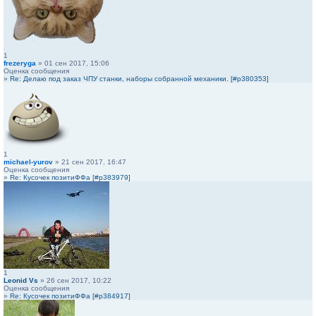
1
frezeryga
» 01 сен 2017, 15:06
Оценка сообщения
»
Re: Делаю под заказ ЧПУ станки, наборы собранной механики. [#p380353]
1
michael-yurov
» 21 сен 2017, 16:47
Оценка сообщения
»
Re: Кусочек позитиФФа [#p383979]
1
Leonid Vs
» 26 сен 2017, 10:22
Оценка сообщения
»
Re: Кусочек позитиФФа [#p384917]