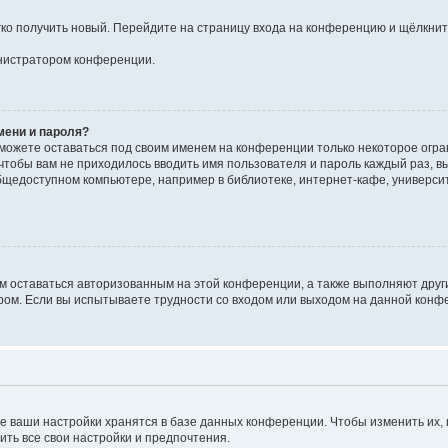
егко получить новый. Перейдите на страницу входа на конференцию и щёлкни
инистратором конференции.
мени и пароля?
сможете оставаться под своим именем на конференции только некоторое огран
 чтобы вам не приходилось вводить имя пользователя и пароль каждый раз, 
щедоступном компьютере, например в библиотеке, интернет-кафе, университе
ам оставаться авторизованным на этой конференции, а также выполняют друг
ом. Если вы испытываете трудности со входом или выходом на данной конфе
е ваши настройки хранятся в базе данных конференции. Чтобы изменить их,
ить все свои настройки и предпочтения.