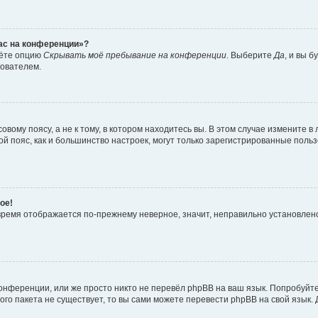
час на конференции»?
дёте опцию
Скрывать моё пребывание на конференции
. Выберите
Да
, и вы 
зователем.
вому поясу, а не к тому, в котором находитесь вы. В этом случае измените в 
овой пояс, как и большинство настроек, могут только зарегистрированные пол
ое!
о время отображается по-прежнему неверное, значит, неправильно установле
онференции, или же просто никто не перевёл phpBB на ваш язык. Попробуйт
вого пакета не существует, то вы сами можете перевести phpBB на свой язы