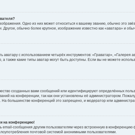
ователя?
зображения. Одно из них может относиться к вашему званию, обычно это звёзд
. Другое, обычно более крупное, изображение известно как «аватара» и обы
ь аватару с использованием четырёх инструментов: «Граватар», «Галерея а
, а также какие типы аватар могут быть доступны. Если вы не можете испол
чество созданных вами сообщений или идентифицируют определённых польз
аний на конференции, так как они установлены её администратором. Пожал
е. На большинстве конференций это запрещено, и модератор или администра
ти на конференцию!
ь email-сообщения другим пользователям через встроенную в конференцию ф
ь злоупотребления почтовой системой анонимными пользователями.