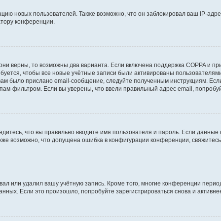
ию новых пользователей. Также возможно, что он заблокировал ваш IP-адре
атору конференции.
они верны, то возможны два варианта. Если включена поддержка COPPA и при 
уется, чтобы все новые учётные записи были активированы пользователями
ам было прислано email-сообщение, следуйте полученным инструкциям. Если
пам-фильтром. Если вы уверены, что ввели правильный адрес email, попробу
едитесь, что вы правильно вводите имя пользователя и пароль. Если данные
Также возможно, что допущена ошибка в конфигурации конференции, свяжитес
вал или удалил вашу учётную запись. Кроме того, многие конференции перио
ных. Если это произошло, попробуйте зарегистрироваться снова и активнее 