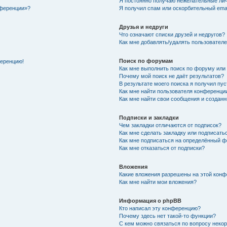
Я постоянно получаю нежелательные ли
нференции»?
Я получил спам или оскорбительный email
Друзья и недруги
Что означают списки друзей и недругов?
Как мне добавлять/удалять пользователе
Поиск по форумам
ференцию!
Как мне выполнить поиск по форуму ил
Почему мой поиск не даёт результатов?
В результате моего поиска я получил пу
Как мне найти пользователя конференци
Как мне найти свои сообщения и создан
Подписки и закладки
Чем закладки отличаются от подписок?
Как мне сделать закладку или подписат
Как мне подписаться на определённый 
Как мне отказаться от подписки?
Вложения
Какие вложения разрешены на этой кон
Как мне найти мои вложения?
Информация о phpBB
Кто написал эту конференцию?
Почему здесь нет такой-то функции?
С кем можно связаться по вопросу неко