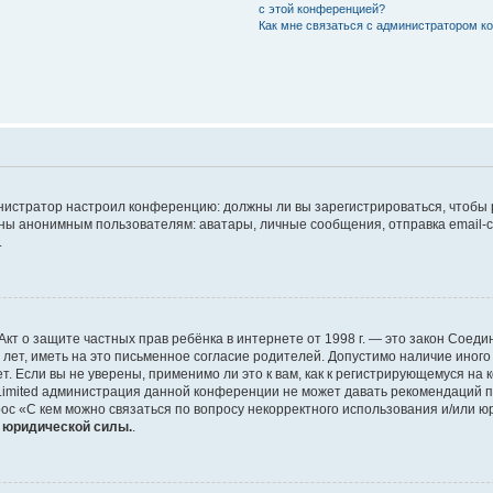
с этой конференцией?
Как мне связаться с администратором 
дминистратор настроил конференцию: должны ли вы зарегистрироваться, чтобы
 анонимным пользователям: аватары, личные сообщения, отправка email-сооб
.
 или Акт о защите частных прав ребёнка в интернете от 1998 г. — это закон Со
т, иметь на это письменное согласие родителей. Допустимо наличие иного
 Если вы не уверены, применимо ли это к вам, как к регистрирующемуся на 
Limited администрация данной конференции не может давать рекомендаций 
ос «С кем можно связаться по вопросу некорректного использования и/или ю
т юридической силы.
.