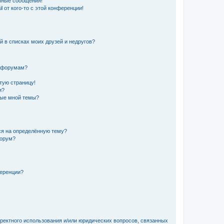
чные сообщения!
 от кого-то с этой конференции!
й в списках моих друзей и недругов?
и форумам?
стую страницу!
и?
ные мной темы?
ься на определённую тему?
форум?
ференции?
рректного использования и/или юридических вопросов, связанных