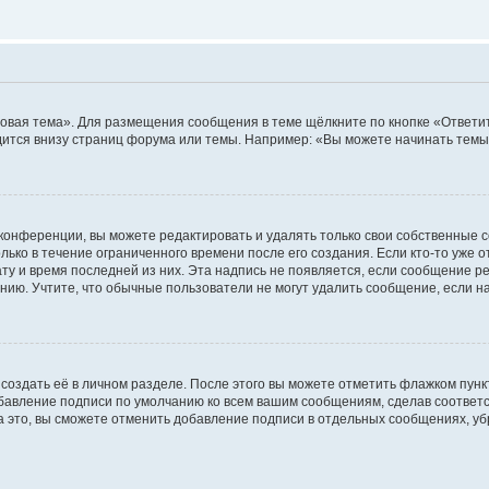
овая тема». Для размещения сообщения в теме щёлкните по кнопке «Ответит
ится внизу страниц форума или темы. Например: «Вы можете начинать темы»
конференции, вы можете редактировать и удалять только свои собственные 
ько в течение ограниченного времени после его создания. Если кто-то уже 
дату и время последней из них. Эта надпись не появляется, если сообщение 
ию. Учтите, что обычные пользователи не могут удалить сообщение, если на 
создать её в личном разделе. После этого вы можете отметить флажком пун
обавление подписи по умолчанию ко всем вашим сообщениям, сделав соотве
а это, вы сможете отменить добавление подписи в отдельных сообщениях, у