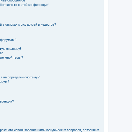
чные сообщения!
 от кого-то с этой конференции!
й в списках моих друзей и недругов?
и форумам?
стую страницу!
и?
ные мной темы?
ься на определённую тему?
форум?
ференции?
рректного использования и/или юридических вопросов, связанных