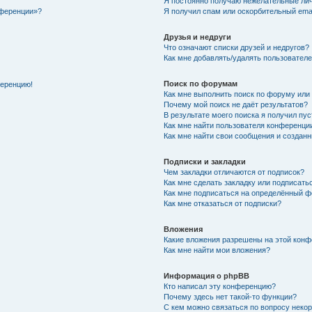
Я постоянно получаю нежелательные ли
нференции»?
Я получил спам или оскорбительный email
Друзья и недруги
Что означают списки друзей и недругов?
Как мне добавлять/удалять пользователе
Поиск по форумам
ференцию!
Как мне выполнить поиск по форуму ил
Почему мой поиск не даёт результатов?
В результате моего поиска я получил пу
Как мне найти пользователя конференци
Как мне найти свои сообщения и создан
Подписки и закладки
Чем закладки отличаются от подписок?
Как мне сделать закладку или подписат
Как мне подписаться на определённый 
Как мне отказаться от подписки?
Вложения
Какие вложения разрешены на этой кон
Как мне найти мои вложения?
Информация о phpBB
Кто написал эту конференцию?
Почему здесь нет такой-то функции?
С кем можно связаться по вопросу неко