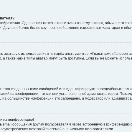
ователя?
зображения. Одно из них может относиться к вашему званию, обычно это звёзд
. Другое, обычно более крупное, изображение известно как «аватара» и обы
ь аватару с использованием четырёх инструментов: «Граватар», «Галерея а
, а также какие типы аватар могут быть доступны. Если вы не можете испол
чество созданных вами сообщений или идентифицируют определённых польз
аний на конференции, так как они установлены её администратором. Пожал
е. На большинстве конференций это запрещено, и модератор или администра
ти на конференцию!
ь email-сообщения другим пользователям через встроенную в конференцию ф
ь злоупотребления почтовой системой анонимными пользователями.