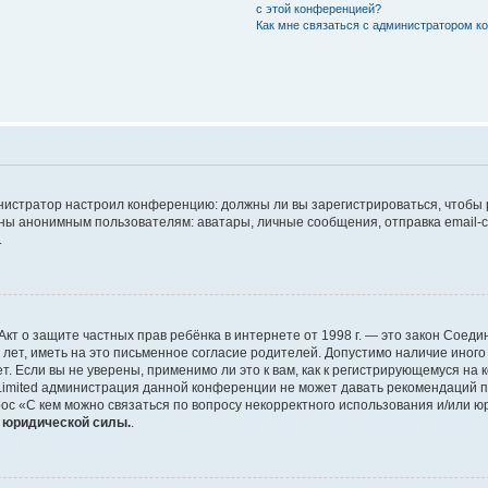
с этой конференцией?
Как мне связаться с администратором 
дминистратор настроил конференцию: должны ли вы зарегистрироваться, чтобы
 анонимным пользователям: аватары, личные сообщения, отправка email-сооб
.
 или Акт о защите частных прав ребёнка в интернете от 1998 г. — это закон Со
т, иметь на это письменное согласие родителей. Допустимо наличие иного
 Если вы не уверены, применимо ли это к вам, как к регистрирующемуся на 
Limited администрация данной конференции не может давать рекомендаций 
ос «С кем можно связаться по вопросу некорректного использования и/или ю
т юридической силы.
.