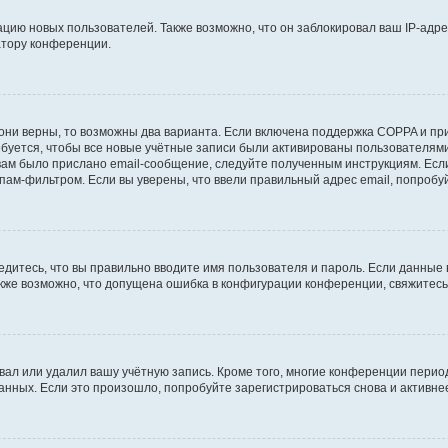
ию новых пользователей. Также возможно, что он заблокировал ваш IP-адре
атору конференции.
они верны, то возможны два варианта. Если включена поддержка COPPA и при 
уется, чтобы все новые учётные записи были активированы пользователями
ам было прислано email-сообщение, следуйте полученным инструкциям. Если
пам-фильтром. Если вы уверены, что ввели правильный адрес email, попробу
едитесь, что вы правильно вводите имя пользователя и пароль. Если данные
Также возможно, что допущена ошибка в конфигурации конференции, свяжитес
вал или удалил вашу учётную запись. Кроме того, многие конференции перио
ных. Если это произошло, попробуйте зарегистрироваться снова и активнее 