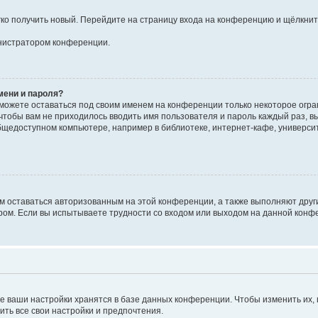
егко получить новый. Перейдите на страницу входа на конференцию и щёлкни
инистратором конференции.
мени и пароля?
сможете оставаться под своим именем на конференции только некоторое огран
 чтобы вам не приходилось вводить имя пользователя и пароль каждый раз, 
щедоступном компьютере, например в библиотеке, интернет-кафе, университе
ам оставаться авторизованным на этой конференции, а также выполняют друг
ом. Если вы испытываете трудности со входом или выходом на данной конфе
е ваши настройки хранятся в базе данных конференции. Чтобы изменить их,
ить все свои настройки и предпочтения.