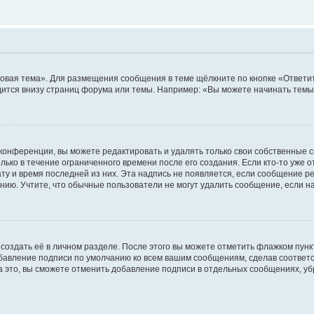
овая тема». Для размещения сообщения в теме щёлкните по кнопке «Ответит
ится внизу страниц форума или темы. Например: «Вы можете начинать темы»
конференции, вы можете редактировать и удалять только свои собственные 
ько в течение ограниченного времени после его создания. Если кто-то уже 
дату и время последней из них. Эта надпись не появляется, если сообщение 
ию. Учтите, что обычные пользователи не могут удалить сообщение, если на 
создать её в личном разделе. После этого вы можете отметить флажком пун
обавление подписи по умолчанию ко всем вашим сообщениям, сделав соотве
а это, вы сможете отменить добавление подписи в отдельных сообщениях, у