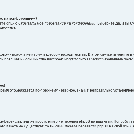
час на конференции»?
дёте опцию
Скрывать моё пребывание на конференции
. Выберите
Да
, и вы 
зователем.
вому поясу, а не к тому, в котором находитесь вы. В этом случае измените в 
овой пояс, как и большинство настроек, могут только зарегистрированные пол
ое!
о время отображается по-прежнему неверное, значит, неправильно установле
онференции, или же просто никто не перевёл phpBB на ваш язык. Попробуйт
вого пакета не существует, то вы сами можете перевести phpBB на свой язы