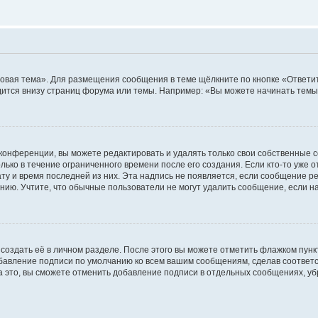
овая тема». Для размещения сообщения в теме щёлкните по кнопке «Ответит
ится внизу страниц форума или темы. Например: «Вы можете начинать темы»
конференции, вы можете редактировать и удалять только свои собственные 
ько в течение ограниченного времени после его создания. Если кто-то уже 
дату и время последней из них. Эта надпись не появляется, если сообщение 
ию. Учтите, что обычные пользователи не могут удалить сообщение, если на 
создать её в личном разделе. После этого вы можете отметить флажком пун
обавление подписи по умолчанию ко всем вашим сообщениям, сделав соотве
а это, вы сможете отменить добавление подписи в отдельных сообщениях, у