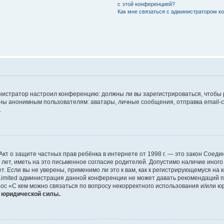
с этой конференцией?
Как мне связаться с администратором 
дминистратор настроил конференцию: должны ли вы зарегистрироваться, чтобы
 анонимным пользователям: аватары, личные сообщения, отправка email-сооб
.
 или Акт о защите частных прав ребёнка в интернете от 1998 г. — это закон Со
т, иметь на это письменное согласие родителей. Допустимо наличие иного
 Если вы не уверены, применимо ли это к вам, как к регистрирующемуся на 
Limited администрация данной конференции не может давать рекомендаций 
ос «С кем можно связаться по вопросу некорректного использования и/или ю
т юридической силы.
.