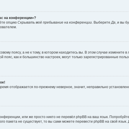
час на конференции»?
дёте опцию
Скрывать моё пребывание на конференции
. Выберите
Да
, и вы 
зователем.
вому поясу, а не к тому, в котором находитесь вы. В этом случае измените в 
овой пояс, как и большинство настроек, могут только зарегистрированные пол
ое!
о время отображается по-прежнему неверное, значит, неправильно установле
онференции, или же просто никто не перевёл phpBB на ваш язык. Попробуйт
вого пакета не существует, то вы сами можете перевести phpBB на свой язы