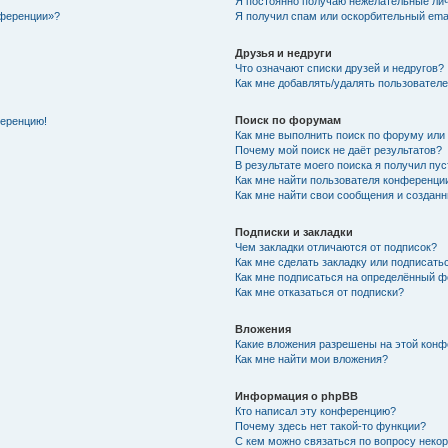
Я постоянно получаю нежелательные ли
нференции»?
Я получил спам или оскорбительный email
Друзья и недруги
Что означают списки друзей и недругов?
Как мне добавлять/удалять пользователе
Поиск по форумам
ференцию!
Как мне выполнить поиск по форуму ил
Почему мой поиск не даёт результатов?
В результате моего поиска я получил пу
Как мне найти пользователя конференци
Как мне найти свои сообщения и создан
Подписки и закладки
Чем закладки отличаются от подписок?
Как мне сделать закладку или подписат
Как мне подписаться на определённый 
Как мне отказаться от подписки?
Вложения
Какие вложения разрешены на этой кон
Как мне найти мои вложения?
Информация о phpBB
Кто написал эту конференцию?
Почему здесь нет такой-то функции?
С кем можно связаться по вопросу неко