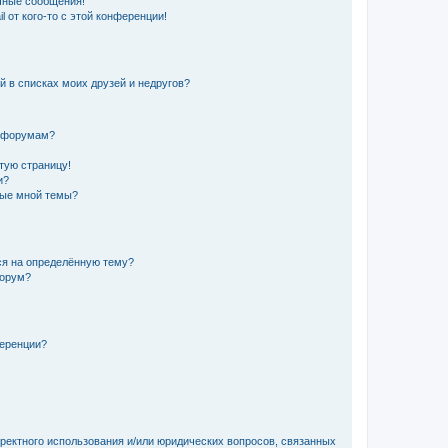
чные сообщения!
 от кого-то с этой конференции!
й в списках моих друзей и недругов?
и форумам?
стую страницу!
и?
ные мной темы?
ься на определённую тему?
форум?
ференции?
рректного использования и/или юридических вопросов, связанных