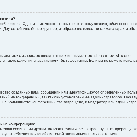
ователя?
зображения. Одно из них может относиться к вашему званию, обычно это звёзд
. Другое, обычно более крупное, изображение известно как «аватара» и обы
ь аватару с использованием четырёх инструментов: «Граватар», «Галерея а
, а также какие типы аватар могут быть доступны. Если вы не можете испол
чество созданных вами сообщений или идентифицируют определённых польз
аний на конференции, так как они установлены её администратором. Пожал
е. На большинстве конференций это запрещено, и модератор или администра
ти на конференцию!
ь email-сообщения другим пользователям через встроенную в конференцию ф
ь злоупотребления почтовой системой анонимными пользователями.