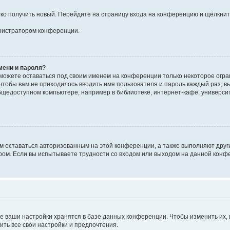
егко получить новый. Перейдите на страницу входа на конференцию и щёлкни
инистратором конференции.
мени и пароля?
сможете оставаться под своим именем на конференции только некоторое огран
 чтобы вам не приходилось вводить имя пользователя и пароль каждый раз, 
щедоступном компьютере, например в библиотеке, интернет-кафе, университе
ам оставаться авторизованным на этой конференции, а также выполняют друг
ом. Если вы испытываете трудности со входом или выходом на данной конфе
е ваши настройки хранятся в базе данных конференции. Чтобы изменить их,
ить все свои настройки и предпочтения.