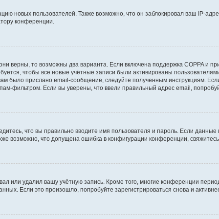
ию новых пользователей. Также возможно, что он заблокировал ваш IP-адре
атору конференции.
они верны, то возможны два варианта. Если включена поддержка COPPA и при 
уется, чтобы все новые учётные записи были активированы пользователями
ам было прислано email-сообщение, следуйте полученным инструкциям. Если
пам-фильтром. Если вы уверены, что ввели правильный адрес email, попробу
едитесь, что вы правильно вводите имя пользователя и пароль. Если данные
Также возможно, что допущена ошибка в конфигурации конференции, свяжитес
вал или удалил вашу учётную запись. Кроме того, многие конференции перио
ных. Если это произошло, попробуйте зарегистрироваться снова и активнее 