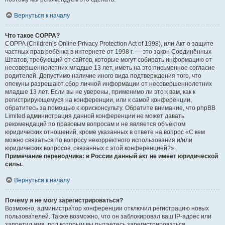
Вернуться к началу
Что такое COPPA?
COPPA (Children’s Online Privacy Protection Act of 1998), или Акт о защите
частных прав ребёнка в интернете от 1998 г. — это закон Соединённых
Штатов, требующий от сайтов, которые могут собирать информацию от
несовершеннолетних младше 13 лет, иметь на это письменное согласие
родителей. Допустимо наличие иного вида подтверждения того, что
опекуны разрешают сбор личной информации от несовершеннолетних
младше 13 лет. Если вы не уверены, применимо ли это к вам, как к
регистрирующемуся на конференции, или к самой конференции,
обратитесь за помощью к юрисконсульту. Обратите внимание, что phpBB
Limited администрация данной конференции не может давать
рекомендаций по правовым вопросам и не является объектом
юридических отношений, кроме указанных в ответе на вопрос «С кем
можно связаться по вопросу некорректного использования и/или
юридических вопросов, связанных с этой конференцией?».
Примечание переводчика: в России данный акт не имеет юридической
силы.
.
Вернуться к началу
Почему я не могу зарегистрироваться?
Возможно, администратор конференции отключил регистрацию новых
пользователей. Также возможно, что он заблокировал ваш IP-адрес или
запретил имя, под которым вы пытаетесь зарегистрироваться.