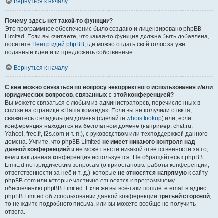
Вернуться к началу
Почему здесь нет такой-то функции?
Это программное обеспечение было создано и лицензировано phpBB
Limited. Если вы считаете, что какая-то функция должна быть добавлена,
посетите
Центр идей phpBB
, где можно отдать свой голос за уже
поданные идеи или предложить собственные.
Вернуться к началу
С кем можно связаться по вопросу некорректного использования и/или
юридических вопросов, связанных с этой конференцией?
Вы можете связаться с любым из администраторов, перечисленных в
списке на странице «Наша команда». Если вы не получили ответа,
свяжитесь с владельцем домена (сделайте
whois lookup
) или, если
конференция находится на бесплатном домене (например, chat.ru,
Yahoo!, free.fr, f2s.com и т. п.), с руководством или техподдержкой данного
домена. Учтите, что phpBB Limited
не имеет никакого контроля над
данной конференцией
и не может нести никакой ответственности за то,
кем и как данная конференция используется. Не обращайтесь к phpBB
Limited по юридическим вопросам (о приостановке работы конференции,
ответственности за неё и т. д.), которые
не относятся напрямую
к сайту
phpBB.com или которые частично относятся к программному
обеспечению phpBB Limited. Если же вы всё-таки пошлёте email в адрес
phpBB Limited об использовании данной конференции
третьей стороной
,
то не ждите подробного письма, или вы можете вообще не получить
ответа.