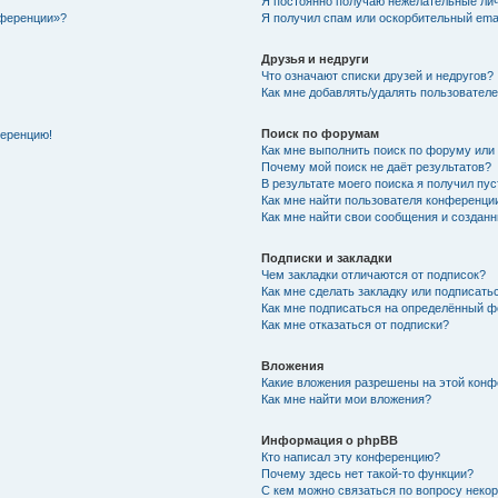
Я постоянно получаю нежелательные ли
нференции»?
Я получил спам или оскорбительный email
Друзья и недруги
Что означают списки друзей и недругов?
Как мне добавлять/удалять пользователе
Поиск по форумам
ференцию!
Как мне выполнить поиск по форуму ил
Почему мой поиск не даёт результатов?
В результате моего поиска я получил пу
Как мне найти пользователя конференци
Как мне найти свои сообщения и создан
Подписки и закладки
Чем закладки отличаются от подписок?
Как мне сделать закладку или подписат
Как мне подписаться на определённый 
Как мне отказаться от подписки?
Вложения
Какие вложения разрешены на этой кон
Как мне найти мои вложения?
Информация о phpBB
Кто написал эту конференцию?
Почему здесь нет такой-то функции?
С кем можно связаться по вопросу неко