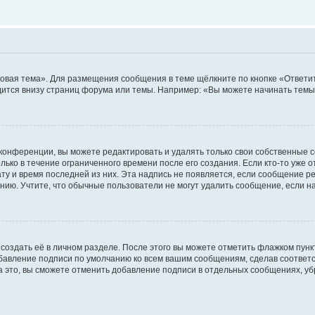
овая тема». Для размещения сообщения в теме щёлкните по кнопке «Ответит
ится внизу страниц форума или темы. Например: «Вы можете начинать темы»
конференции, вы можете редактировать и удалять только свои собственные 
ько в течение ограниченного времени после его создания. Если кто-то уже 
дату и время последней из них. Эта надпись не появляется, если сообщение 
ию. Учтите, что обычные пользователи не могут удалить сообщение, если на 
создать её в личном разделе. После этого вы можете отметить флажком пун
обавление подписи по умолчанию ко всем вашим сообщениям, сделав соотве
а это, вы сможете отменить добавление подписи в отдельных сообщениях, у