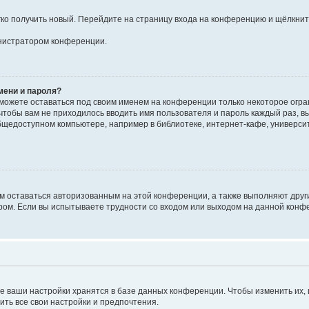
егко получить новый. Перейдите на страницу входа на конференцию и щёлкни
инистратором конференции.
мени и пароля?
сможете оставаться под своим именем на конференции только некоторое огран
 чтобы вам не приходилось вводить имя пользователя и пароль каждый раз, 
щедоступном компьютере, например в библиотеке, интернет-кафе, университе
ам оставаться авторизованным на этой конференции, а также выполняют друг
ом. Если вы испытываете трудности со входом или выходом на данной конфе
е ваши настройки хранятся в базе данных конференции. Чтобы изменить их,
ить все свои настройки и предпочтения.