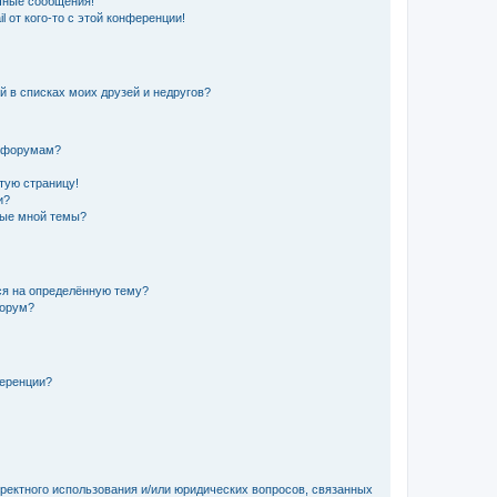
чные сообщения!
 от кого-то с этой конференции!
й в списках моих друзей и недругов?
и форумам?
стую страницу!
и?
ные мной темы?
ься на определённую тему?
форум?
ференции?
рректного использования и/или юридических вопросов, связанных