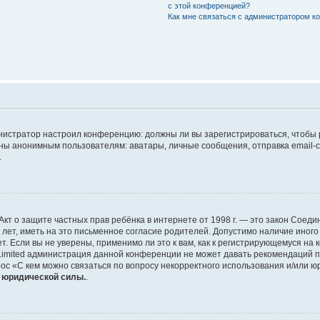
с этой конференцией?
Как мне связаться с администратором 
дминистратор настроил конференцию: должны ли вы зарегистрироваться, чтобы
 анонимным пользователям: аватары, личные сообщения, отправка email-сооб
.
 или Акт о защите частных прав ребёнка в интернете от 1998 г. — это закон Со
т, иметь на это письменное согласие родителей. Допустимо наличие иного
 Если вы не уверены, применимо ли это к вам, как к регистрирующемуся на 
Limited администрация данной конференции не может давать рекомендаций 
ос «С кем можно связаться по вопросу некорректного использования и/или ю
т юридической силы.
.