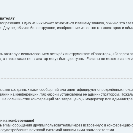
ователя?
зображения. Одно из них может относиться к вашему званию, обычно это звёзд
. Другое, обычно более крупное, изображение известно как «аватара» и обы
ь аватару с использованием четырёх инструментов: «Граватар», «Галерея а
, а также какие типы аватар могут быть доступны. Если вы не можете испол
чество созданных вами сообщений или идентифицируют определённых польз
аний на конференции, так как они установлены её администратором. Пожал
е. На большинстве конференций это запрещено, и модератор или администра
ти на конференцию!
ь email-сообщения другим пользователям через встроенную в конференцию ф
ь злоупотребления почтовой системой анонимными пользователями.