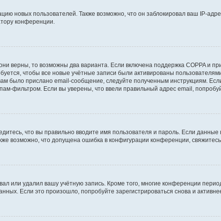
ию новых пользователей. Также возможно, что он заблокировал ваш IP-адре
атору конференции.
они верны, то возможны два варианта. Если включена поддержка COPPA и при 
уется, чтобы все новые учётные записи были активированы пользователями
ам было прислано email-сообщение, следуйте полученным инструкциям. Если
пам-фильтром. Если вы уверены, что ввели правильный адрес email, попробу
едитесь, что вы правильно вводите имя пользователя и пароль. Если данные
Также возможно, что допущена ошибка в конфигурации конференции, свяжитес
вал или удалил вашу учётную запись. Кроме того, многие конференции перио
ных. Если это произошло, попробуйте зарегистрироваться снова и активнее 