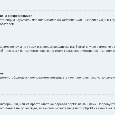
час на конференции»?
дёте опцию
Скрывать моё пребывание на конференции
. Выберите
Да
, и вы 
зователем.
вому поясу, а не к тому, в котором находитесь вы. В этом случае измените в 
овой пояс, как и большинство настроек, могут только зарегистрированные пол
ое!
о время отображается по-прежнему неверное, значит, неправильно установле
онференции, или же просто никто не перевёл phpBB на ваш язык. Попробуйт
вого пакета не существует, то вы сами можете перевести phpBB на свой язы